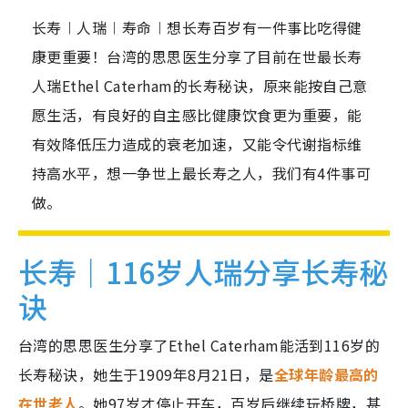
长寿︱人瑞︱寿命︱想长寿百岁有一件事比吃得健
康更重要！台湾的思思医生分享了目前在世最长寿
人瑞Ethel Caterham的长寿秘诀，原来能按自己意
愿生活，有良好的自主感比健康饮食更为重要，能
有效降低压力造成的衰老加速，又能令代谢指标维
持高水平，想一争世上最长寿之人，我们有4件事可
做。
长寿｜116岁人瑞分享长寿秘
诀
台湾的思思医生分享了Ethel Caterham能活到116岁的
长寿秘诀，她生于1909年8月21日，是
全球年龄最高的
在世老人
。她97岁才停止开车，百岁后继续玩桥牌，甚