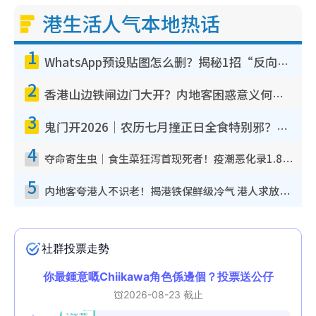
港生活人气本地热话
1
WhatsApp预设贴图怎么删？揭秘1招“反向操作”还原简洁界面 附3步实测教程
2
香港山边铁闸边门大开？内地客困惑意义何在！网友神回复：这种叫法理性防御
3
鬼门开2026｜农历七月撞正日全食特别邪？专家警告切忌做一事！揭4大禁忌+2招保平安
4
夺命寄生虫｜食生菜狂泻首现死者！疫潮恶化录1.8万宗病例 揭洗菜3大谬误
5
内地客夸港人不识老！揭港铁保鲜级冷气 港人求放过：别投诉