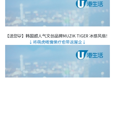
【送您🐯】韩国超人气文创品牌MUZIK TIGER 冰感风扇！
↓将萌虎嘅慵懒疗愈带返屋企↓