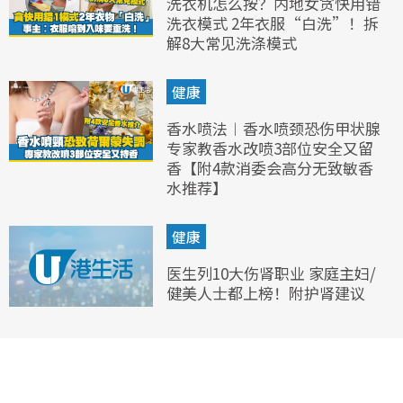
洗衣机怎么按？内地女贪快用错
洗衣模式 2年衣服“白洗”！拆
解8大常见洗涤模式
健康
香水喷法︱香水喷颈恐伤甲状腺
专家教香水改喷3部位安全又留
香【附4款消委会高分无致敏香
水推荐】
健康
医生列10大伤肾职业 家庭主妇/
健美人士都上榜！附护肾建议