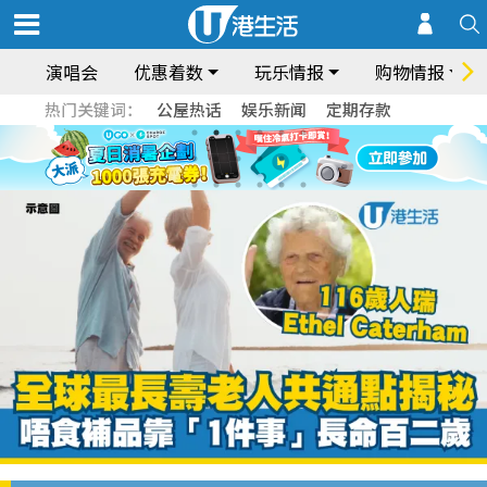
演唱会
优惠着数
玩乐情报
购物情报
热门关键词：
公屋热话
娱乐新闻
定期存款