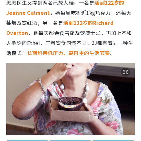
思思医生又提到两名已故人瑞，一名是
活到122岁的
Jeanne Calment
，她每周吃将近1kg巧克力，还每天
抽烟及饮红酒；另一名是
活到112岁的Richard
Overton
，他每天都会食雪茄及饮威士忌。再加上不和
人争论的Ethel，三者饮食习惯不同，却都有着同一种生
活模式：
长期维持低压力、高自主的生活节奏
。