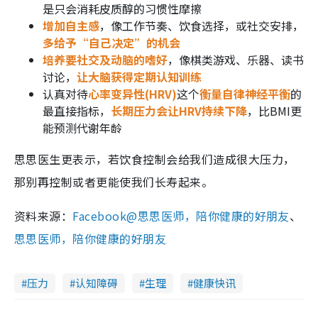
是只会消耗皮质醇的习惯性摩擦
增加自主感
，像工作节奏、饮食选择，或社交安排，
多给予“自己决定”的机会
培养要社交及动脑的嗜好
，像棋类游戏、乐器、读书
讨论，
让大脑获得定期认知训练
认真对待
心率变异性(HRV)
这个
衡量自律神经平衡
的
最直接指标，
长期压力会让HRV持续下降
，比BMI更
能预测代谢年龄
思思医生更表示，若饮食控制会给我们造成很大压力，
那别再控制或者更能使我们长寿起来。
资料来源：
Facebook@思思医师，陪你健康的好朋友
、
思思医师，陪你健康的好朋友
压力
认知障碍
生理
健康快讯