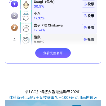
《U GO》请您去香港运动节2026！
体验新兴运动💦＋竞技赛事💪＋100+运动用品摊位🔥