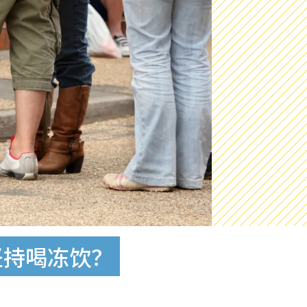
坚持喝冻饮？