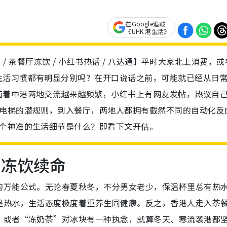
在Google追蹤
《UHK 港生活》
右立 / 茶餐厅冻饮 / 小红书热话 / 八达通】平时大家北上消费，
生活习惯都有明显分别吗？在开口说话之前，可能就已经从日
随着中港两地交流越来越频繁，小红书上有网友发帖，热议自
手电梯的潜规则，到入餐厅，两地人都拥有截然不同的自动化反
6个神准的生活细节是什么？即看下文开估。
 冻饮续命
的万能公式。无论春夏秋冬，不分男女老少，保温杯里总有热
是热水，生活态度极度着重养生同健康。反之，香港人走入茶
”或者“冻奶茶”对冰块有一种执念，就算冬天、寒流袭港都