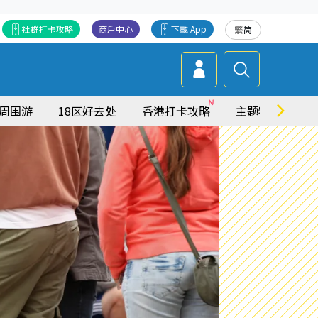
社群打卡攻略
商戶中心
下載 App
繁
简
周围游
18区好去处
香港打卡攻略
主题特集