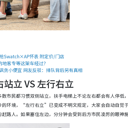
watch×AP怀表 附定价/门店
内地客专等这架车经过？
讽贪小便宜 网友反驳：排队背后另有真相
站立 VS 左行右立
多数市民都习惯双侧站立，扶手电梯上不论左右都会有人停低
秒的环境，“左行右立”已变成不明文规定，大家会自动自觉
的赶路人。如果塞住左边，分分钟会受到后方市民凌厉的眼神