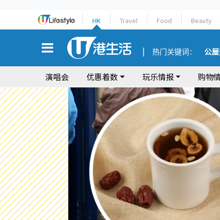
HK
Travel
Food
Beauty
热门关键词：
公屋
演唱会
优惠着数
玩乐情报
购物