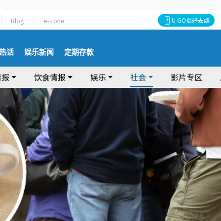
Blog
e-zone
U GO搵好去處
热话
娱乐新闻
定期存款
情报
饮食情报
娱乐
社会
影片专区