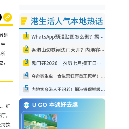
港生活人气本地热话
1
或者是
WhatsApp预设贴图怎么删？揭秘1招“反向操作”还原简洁界面 附3步实测教程
常生
2
香港山边铁闸边门大开？内地客困惑意义何在！网友神回复：这种叫法理性防御
己所
3
应。
鬼门开2026｜农历七月撞正日全食特别邪？专家警告切忌做一事！揭4大禁忌+2招保平安
4
夺命寄生虫｜食生菜狂泻首现死者！疫潮恶化录1.8万宗病例 揭洗菜3大谬误
5
内地客夸港人不识老！揭港铁保鲜级冷气 港人求放过：别投诉
U GO 本週好去處
水、红
餐厅，
坚持饮