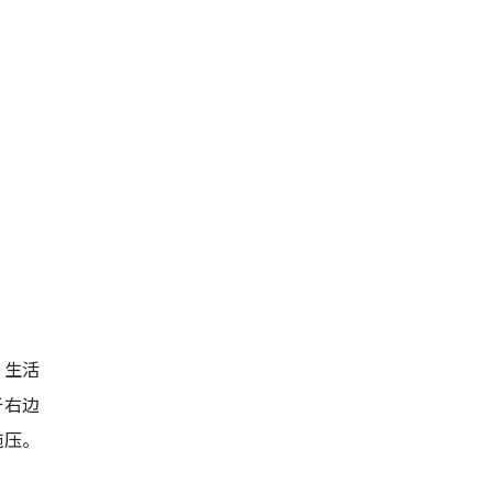
，生活
于右边
施压。