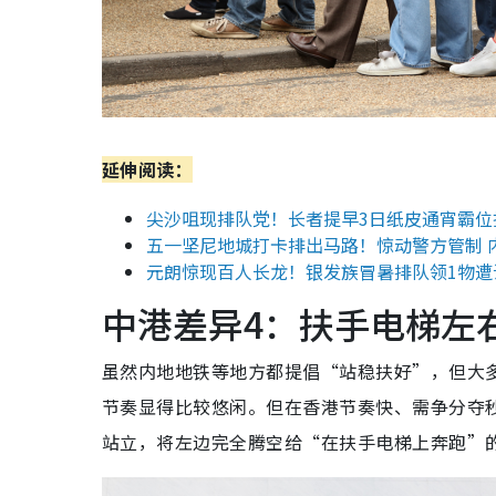
延伸阅读：
尖沙咀现排队党！长者提早3日纸皮通宵霸位抢S
五一坚尼地城打卡排出马路！惊动警方管制 
元朗惊现百人长龙！银发族冒暑排队领1物遭
中港差异4：扶手电梯左右
虽然内地地铁等地方都提倡“站稳扶好”，但大
节奏显得比较悠闲。但在香港节奏快、需争分夺
站立，将左边完全腾空给“在扶手电梯上奔跑”