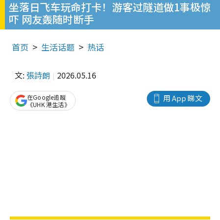
坐落日飞车玩命打卡！游客过隧道做1事极惊
吓 网友轰随时断手
首页
生活话题
热话
文:
張詩朗
2026.05.16
在Google追蹤
用 App 睇文
《UHK 港生活》