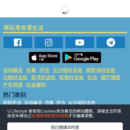
港玩港食港生活
活动展览
市集
开仓
尖沙咀好去处
铜锣湾好去处
元朗好去处
荃湾好去处
旺角好去处
社会
餐厅情报
户外郊游
社会福利
热门类别
网民热话
活动展览
市集
开仓
尖沙咀好去处
铜锣湾好去处
元朗好去处
荃湾好去处
旺角好去处
社会
U Lifestyle 會使用Cookies來改善您的網站體驗，請確定您同意
接受本網站之
私隱政策和使用條款
才可繼續瀏覽。
餐厅情报
户外郊游
热门标签
我已閱讀及同意