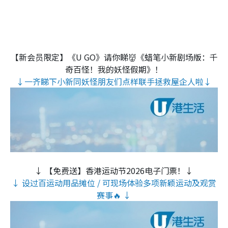
【新会员限定】《U GO》请你睇👹《蜡笔小新剧场版：千
奇百怪！我的妖怪假期》！
↓一齐睇下小新同妖怪朋友们点样联手拯救屋企人啦↓
↓ 【免费送】香港运动节2026电子门票！↓
↓ 设过百运动用品摊位 / 可现场体验多项新颖运动及观赏
赛事🔥 ↓