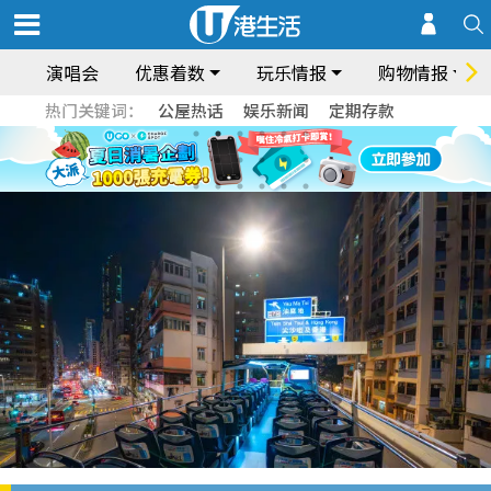
演唱会
优惠着数
玩乐情报
购物情报
热门关键词：
公屋热话
娱乐新闻
定期存款