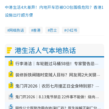
中港生活4大差异！内地开车恐被OO包围极危险？香港1
设施出行超方便
网络热话
香港
巴士
小红书
港生活人气本地热话
1
行李清洁｜车轮脏过马桶58倍！专家警告忌用酒精擦 教1招免脏手除菌
2
装修拆铁闸随时变贼人目标？网友揭2大关键用途：装新款等于白装？附新旧铁闸分别
3
鬼门开2026｜农历七月撞正日全食特别邪？专家警告切忌做一事！揭4大禁忌+2招保平安
4
鬼门开2026｜8.13鬼节禁忌 22件事不能做！烧肉、刺身要少食？半夜勿吹口哨/打给个电话
5
网传公立医院改用内地/副厂药？医生拆解正副厂分别，揭4类人换药随时出事