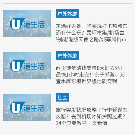
户外郊游
东涌好去处︱吃买玩打卡热点东
涌有什么玩？昂坪市集/机场古
物园/港版天使之路/城寨风街市
户外郊游
西贡徒步路线美景8大好去处！
最快1小时走完！亲子郊游、万
宜水库东坝世界级地质奇观
社会
旅行突发状况攻略︱行李延误怎
么赔？去到机场才知护照过期？
14个应变教学一文看清