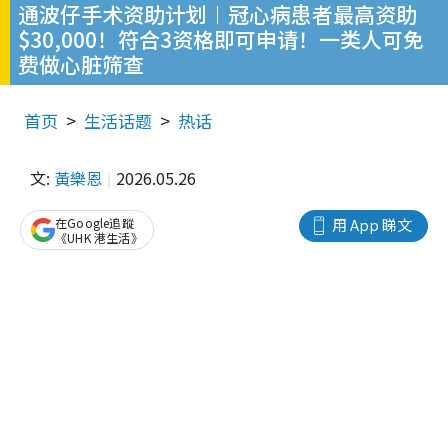
通波仔手术资助计划︱冠心病患者最高资助
$30,000！符合3资格即可申请！一类人可免
费做心脏筛查
首页
生活话题
热话
文:
黃樂恩
2026.05.26
在Google追蹤
用 App 睇文
《UHK 港生活》