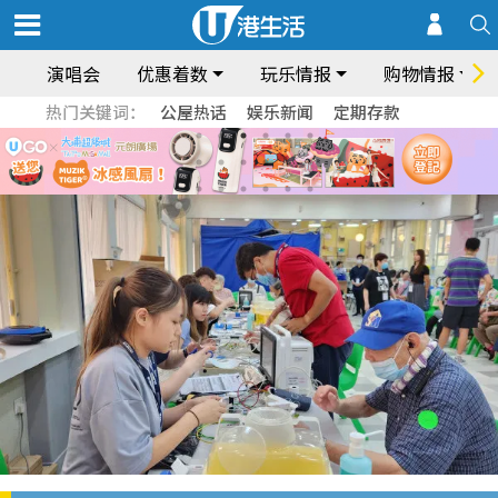
演唱会
优惠着数
玩乐情报
购物情报
热门关键词：
公屋热话
娱乐新闻
定期存款