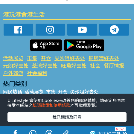
港玩港食港生活
活动展览
市集
开仓
尖沙咀好去处
铜锣湾好去处
元朗好去处
荃湾好去处
旺角好去处
社会
餐厅情报
户外郊游
社会福利
热门类别
网民热话
活动展览
市集
开仓
尖沙咀好去处
铜锣湾好去处
元朗好去处
荃湾好去处
旺角好去处
社会
U Lifestyle 會使用Cookies來改善您的網站體驗，請確定您同意
接受本網站之
私隱政策和使用條款
才可繼續瀏覽。
餐厅情报
户外郊游
热门标签
我已閱讀及同意
#UGO揾好去处
#人气活动推介
#美食社群热话
#亲子玩乐好去处
#ULifestyle应用程式
#限时抢