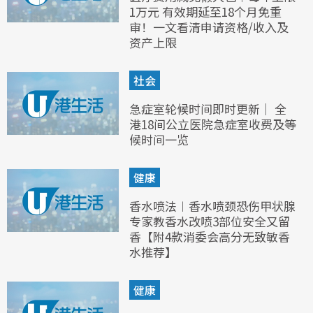
1万元 有效期延至18个月免重
审！一文看清申请资格/收入及
资产上限
社会
急症室轮候时间即时更新｜ 全
港18间公立医院急症室收费及等
候时间一览
健康
香水喷法︱香水喷颈恐伤甲状腺
专家教香水改喷3部位安全又留
香【附4款消委会高分无致敏香
水推荐】
健康