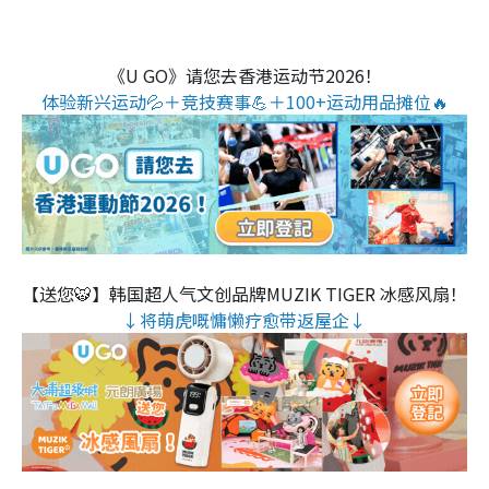
《U GO》请您去香港运动节2026！
体验新兴运动💦＋竞技赛事💪＋100+运动用品摊位🔥
【送您🐯】韩国超人气文创品牌MUZIK TIGER 冰感风扇！
↓将萌虎嘅慵懒疗愈带返屋企↓