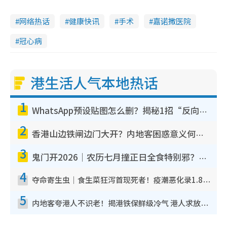
网络热话
健康快讯
手术
嘉诺撒医院
冠心病
港生活人气本地热话
1
WhatsApp预设贴图怎么删？揭秘1招“反向操作”还原简洁界面 附3步实测教程
2
香港山边铁闸边门大开？内地客困惑意义何在！网友神回复：这种叫法理性防御
3
鬼门开2026｜农历七月撞正日全食特别邪？专家警告切忌做一事！揭4大禁忌+2招保平安
4
夺命寄生虫｜食生菜狂泻首现死者！疫潮恶化录1.8万宗病例 揭洗菜3大谬误
5
内地客夸港人不识老！揭港铁保鲜级冷气 港人求放过：别投诉