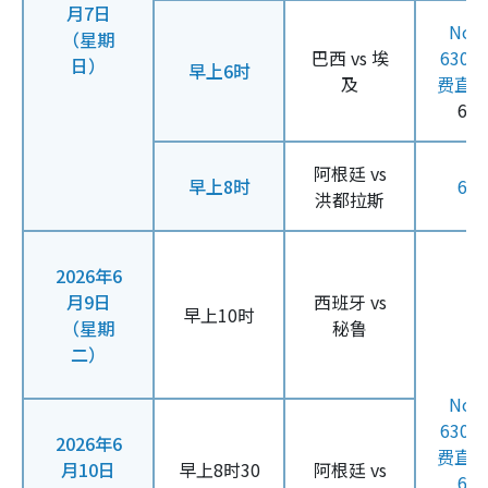
月7日
Now
（星期
巴西 vs 埃
630
日）
早上6时
及
费直
61
阿根廷 vs
早上8时
61
洪都拉斯
2026年6
月9日
西班牙 vs
早上10时
（星期
秘鲁
二）
Now
630
2026年6
费直
月10日
早上8时30
阿根廷 vs
61