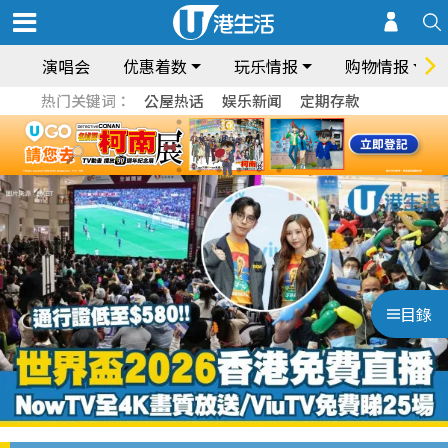
演唱会
优惠着数
玩乐情报
购物情报
热门关键词：
公屋热话
娱乐新闻
定期存款
目錄