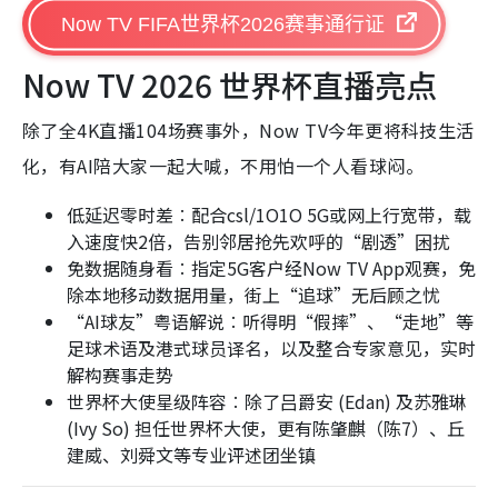
Now TV FIFA世界杯2026赛事通行证
Now TV 2026 世界杯直播亮点
除了全4K直播104场赛事外，Now TV今年更将科技生活
化，有AI陪大家一起大喊，不用怕一个人看球闷。
低延迟零时差︰配合csl/1O1O 5G或网上行宽带，载
入速度快2倍，告别邻居抢先欢呼的“剧透”困扰
免数据随身看︰指定5G客户经Now TV App观赛，免
除本地移动数据用量，街上“追球”无后顾之忧
“AI球友”粤语解说︰听得明“假摔”、“走地”等
足球术语及港式球员译名，以及整合专家意见，实时
解构赛事走势
世界杯大使星级阵容︰除了吕爵安 (Edan) 及苏雅琳
(Ivy So) 担任世界杯大使，更有陈肇麒（陈7）、丘
建威、刘舜文等专业评述团坐镇