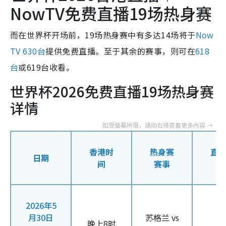
NowTV免费直播19场热身赛
而在世界杯开场前，19场热身赛中有多达14场将于
Now
TV 630台
提供免费直播。至于其余的赛事，则可在
618
台
或619台收看。
世界杯2026免费直播19场热身赛
详情
香港时
热身赛
直
日期
间
赛事
2026年5
月30日
苏格兰 vs
晚上8时