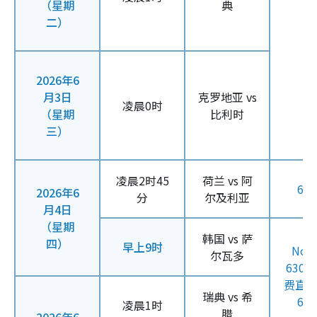
（星期
典
二）
2026年6
月3日
克罗地亚 vs
凌晨0时
（星期
比利时
三）
凌晨2时45
荷兰 vs 阿
61
2026年6
分
尔及利亚
月4日
（星期
韩国 vs 萨
四）
早上9时
Now
尔瓦多
630
费直
瑞典 vs 希
61
凌晨1时
腊