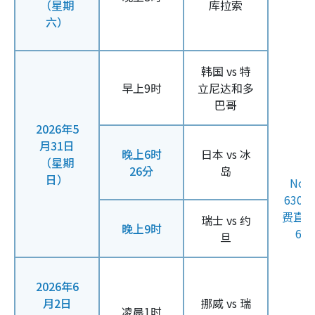
（星期
库拉索
六）
韩国 vs 特
早上9时
立尼达和多
巴哥
2026年5
月31日
晚上6时
日本 vs 冰
（星期
26分
岛
日）
Now
630
费直
瑞士 vs 约
晚上9时
61
旦
2026年6
月2日
挪威 vs 瑞
凌晨1时