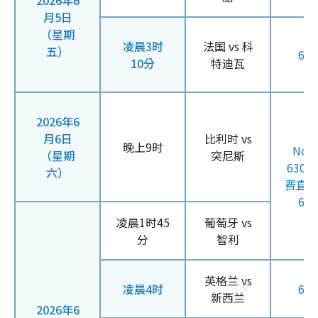
2026年6
月5日
（星期
凌晨3时
法国 vs 科
五）
61
10分
特迪瓦
2026年6
月6日
比利时 vs
晚上9时
Now
（星期
突尼斯
630
六）
费直
61
凌晨1时45
葡萄牙 vs
分
智利
英格兰 vs
凌晨4时
61
新西兰
2026年6