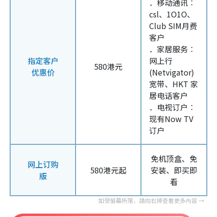
．移动通讯︰
csl、1O1O、
Club SIM月费
客户
．家居服务︰
指定客户
网上行
580港元
优惠价
(Netvigator)
宽带、HKT 家
居电话客户
．电视订户︰
现有Now TV
订户
免机顶盒、免
网上订购
580港元起
安装、即买即
版
看