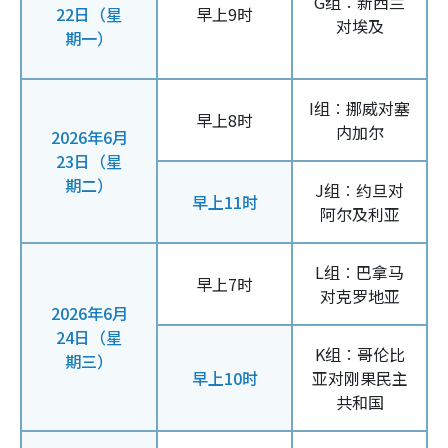
G组︰新西兰
22日（星
早上9时
对埃及
期一）
I组︰挪威对塞
早上8时
内加尔
2026年6月
23日（星
期二）
J组︰约旦对
早上11时
阿尔及利亚
L组︰巴拿马
早上7时
对克罗地亚
2026年6月
24日（星
K组︰哥伦比
期三）
早上10时
亚对刚果民主
共和国