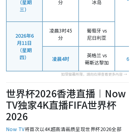
（星期
分
冰岛
三）
凌晨3时45
葡萄牙 vs
2026年6
分
尼日利亚
月11日
（星期
英格兰 vs
四）
凌晨4时
61
哥斯达黎加
世界杯2026香港直播︱Now
TV独家4K直播FIFA世界杯
2026
Now TV
将首次以4K超高清画质呈现世界杯2026全部