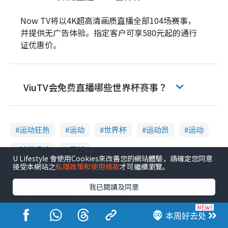
Now TV将以4K超高清画质直播全部104场赛事，
并提供无广告体验。指定客户可享580元起的通行
证优惠价。
ViuTV会免费直播哪些世界杯赛事？
运动狂热
运动
世界杯
运动员
运动
球类运动
足球
U Lifestyle 會使用Cookies來改善您的網站體驗，請確定您同意
接受本網站之
私隱政策和使用條款
才可繼續瀏覽。
港生活社会话题
我已閱讀及同意
1
本周好去处
高才通来港2个月辞职逃回内地！控诉港企3宗罪，叹微管理极窒息