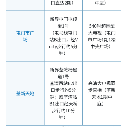
口直达2期）
中庭）
新界屯门屯顺
街1号
540吋超巨型
屯门市广
（屯马线屯门
大电视（屯门
场
站B出口，经V
市广场1期1楼
city步行约5分
中央广场）
钟）
新界荃湾杨屋
道1号
荃湾西站E2出
高清大电视同
口步行约5分
步直播（荃新
荃新天地
钟；或荃湾站
天地1期中
B1出口经天桥
庭）
步行约10分
钟）