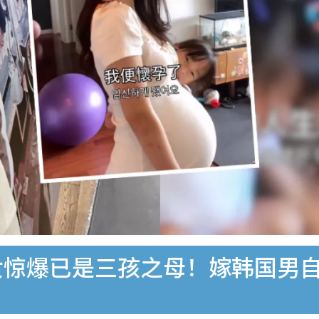
女惊爆已是三孩之母！嫁韩国男自