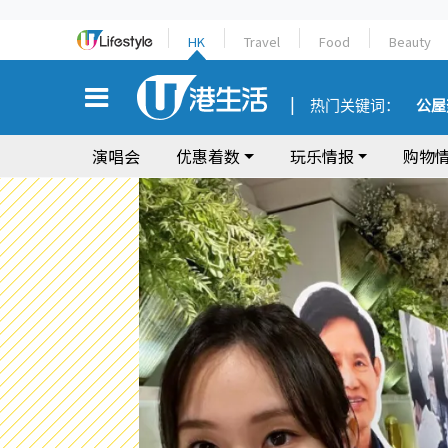
HK
Travel
Food
Beauty
热门关键词：
公屋
演唱会
优惠着数
玩乐情报
购物