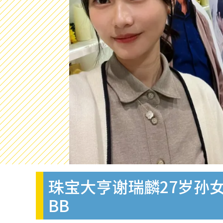
珠宝大亨谢瑞麟27岁孙
BB