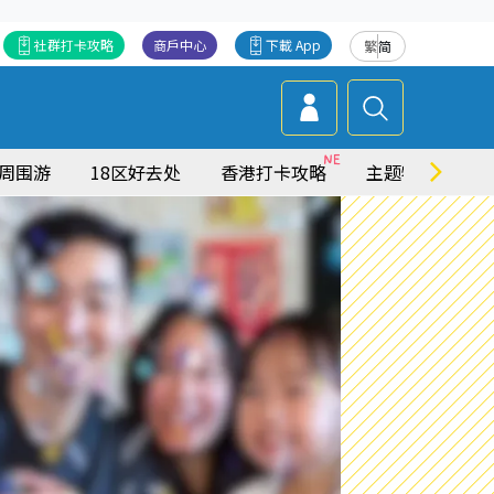
社群打卡攻略
商戶中心
下載 App
繁
简
周围游
18区好去处
香港打卡攻略
主题特集