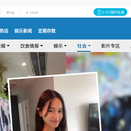
Blog
e-zone
U GO搵好去處
热话
娱乐新闻
定期存款
情报
饮食情报
娱乐
社会
影片专区