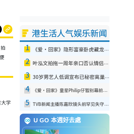
港生活人气娱乐新闻
1
常拍
《爱·回家》隐形富豪卧虎藏龙！盘点12位财气逼人的有钱艺人：这位美女3亿身家不愁做
便
2
叶泓文拍拖一周年亲口否认情侣关系？！被质疑感情造假竟称GM“普通同事”
3
30岁男艺人低调宣布已秘密离巢！人气急跌变失踪人口：“这几年过得并不容易”
4
《爱·回家》童星Philip仔暂别幕前久违现身！15岁近况暴风成长长高变帅气少年
5
读大学
TVB新闻主播陈嘉欣镜头前罕见失守！遭林超英一句话突袭吓坏当场大笑
U GO 本週好去處