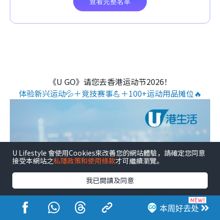
《U GO》请您去香港运动节2026！
体验新兴运动💦＋竞技赛事💪＋100+运动用品摊位🔥
U Lifestyle 會使用Cookies來改善您的網站體驗，請確定您同意
接受本網站之
私隱政策和使用條款
才可繼續瀏覽。
↓ 【免费送】香港运动节2026电子门票！↓
我已閱讀及同意
↓ 设过百运动用品摊位 / 可现场体验多项新颖运动及观赏
赛事🔥 ↓
本周好去处