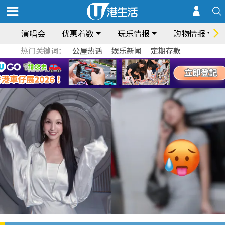
演唱会
优惠着数
玩乐情报
购物情报
热门关键词：
公屋热话
娱乐新闻
定期存款