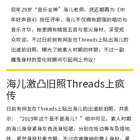
现年29岁“音乐女神”海儿老师，凭近期再为《中
年好声音4》担任评审，海儿不仅拥有超强的唱功与
音乐才华，她更拥有精致五官与惹火身材，深受观
众欢迎。不过日前就有网友在Threads上贴出海儿的
出道前旧照，曝光了她素人时期的样貌，不过一副
魔鬼身材的变化就瞬间引起网上热议！
海儿激凸旧照Threads上疯
传
日前有网友在Threads上贴出海儿的出道前旧照，并表
示：“
2019年这个是不是海儿？”相中可见，
素人时期
的海儿身穿紧身灰色连身短裙，分别在街边等车及搭地
铁。虽然身穿朴素衣服，不过亦难掩她的傲人身材，紧