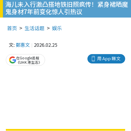
海儿未入行激凸搭地铁旧照疯传！紧身裙晒魔
鬼身材7年前变化惊人引热议
首页
生活话题
娱乐
文:
鄭惠文
2026.02.25
在Google追蹤
用 App 睇文
《UHK 港生活》