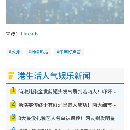
来源：
Threads
水肿
网络热话
中年好声音
港生活人气娱乐新闻
1
简淑儿染金发剪短头发气质判若两人！吓坏老公麦大力都认不出：“你做什么？”
2
汤洛雯传终于有好消息造人成功！两大细节曝孕味极浓引猜测：大肚婆先会咁！
3
8大最没礼貌艺人名单被疯传！网友揭发明星真面目，一致数落这一位是无品天花板？
4