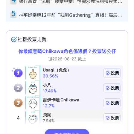
银行高管“沉船”爆案中案！惊揭邪教洗脑操控卖淫被吞600万，幕后黑手讲多错多
5
林芊妤亲解12年前“残厕Gathering”真相！高层解约一句话重创尊严，至今拒返TVB