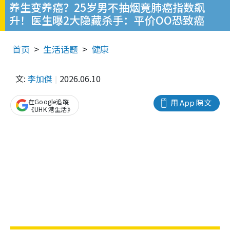
养生变养癌？25岁男不抽烟竟肺癌指数飙
升！医生曝2大隐藏杀手：平价OO恐致癌
首页
生活话题
健康
文:
李加傑
2026.06.10
在Google追蹤
用 App 睇文
《UHK 港生活》