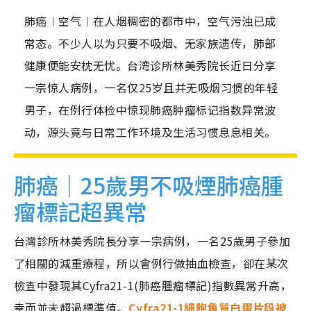
肺癌︱空气︱在人烟稠密的都市中，空气污浊已成
常态。不少人以为只要不吸烟、无家族遗传，肺部
健康便能安枕无忧。台湾诊所林美秀院长近日分享
一宗惊人病例，一名仅25岁且并无吸烟习惯的年轻
男子，在例行体检中惊现肺癌肿瘤标记指数异常波
动，源头竟与日常工作环境及生活习惯息息相关。
肺癌｜25歲男不吸煙肺癌腫
瘤標記超異常
台灣診所林美秀院長分享一宗病例，一名25歲男子參加
了相關的減重療程，所以會例行做抽血檢查，卻在某次
檢查中發現其Cyfra21-1(肺癌腫瘤標記)指數異常升高，
幸而並未超過標準值。
Cyfra21-1細胞角質白蛋片段被