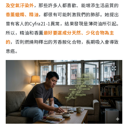
及空氣汙染外
，那些許多人都喜歡、能增添生活品質的
香薰蠟燭、精油
，都很有可能刺激我們的肺部。她提出
曾有客人的Cyfra21-1異常，結果發現是薄荷油所引起。
所以，精油和香薰
最好要選成分天然、少化合物為主
的
，否則燃燒時釋出的芳香胺化合物，長期吸入會導致
患癌。