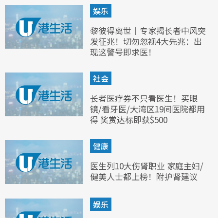
娱乐
黎彼得离世｜专家揭长者中风突
发征兆！切勿忽视4大先兆：出
现这警号即求医！
社会
长者医疗券不只看医生！买眼
镜/看牙医/大湾区19间医院都用
得 奖赏达标即获$500
健康
医生列10大伤肾职业 家庭主妇/
健美人士都上榜！附护肾建议
娱乐