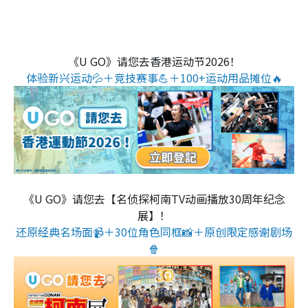
《U GO》请您去香港运动节2026！
体验新兴运动💦＋竞技赛事💪＋100+运动用品摊位🔥
《U GO》请您去【名侦探柯南TV动画播放30周年纪念
展】！
还原经典名场面📹＋30位角色同框📸＋原创限定感谢剧场
🍿