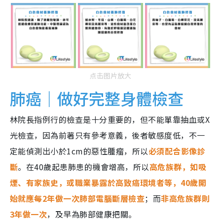
点击图片放大
肺癌｜做好完整身體檢查
林院長指例行的檢查是十分重要的，但不能單靠抽血或X
光檢查，因為前著只有參考意義，後者敏感度低，不一
定能偵測出小於1cm的惡性腫瘤，所以
必須配合影像診
斷
。在40歲起患肺患的機會增高，所以
高危族群，如吸
煙、有家族史，或職業暴露於高致癌環境者等，40歲開
始就應每2年做一次肺部電腦斷層檢查
；而
非高危族群則
3年做一次
，及早為肺部健康把關。