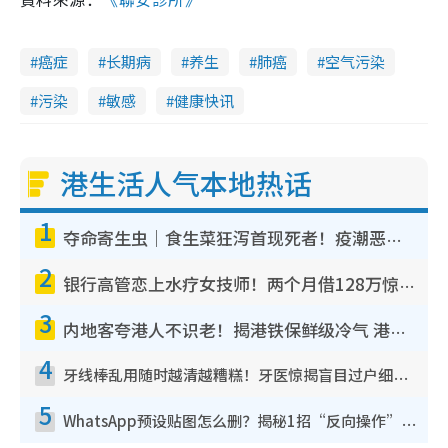
癌症
长期病
养生
肺癌
空气污染
污染
敏感
健康快讯
港生活人气本地热话
1
夺命寄生虫｜食生菜狂泻首现死者！疫潮恶化录1.8万宗病例 揭洗菜3大谬误
2
银行高管恋上水疗女技师！两个月借128万惊觉“沉船”沉落火海 揭背后疑似邪教操控卖淫
3
内地客夸港人不识老！揭港铁保鲜级冷气 港人求放过：别投诉
4
牙线棒乱用随时越清越糟糕！牙医惊揭盲目过户细菌恐致蛀牙：这种才是日常真保养
5
WhatsApp预设贴图怎么删？揭秘1招“反向操作”还原简洁界面 附3步实测教程