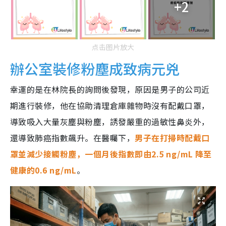
+2
点击图片放大
辦公室裝修粉塵成致病元兇
幸運的是在林院長的詢問後發現，原因是男子的公司近
期進行裝修，他在協助清理倉庫雜物時沒有配戴口罩，
導致吸入大量灰塵與粉塵，誘發嚴重的過敏性鼻炎外，
還導致肺癌指數飆升。在醫囑下，
男子在打掃時配戴口
罩並減少接觸粉塵，一個月後指數即由2.5 ng/mL 降至
健康的0.6 ng/mL
。