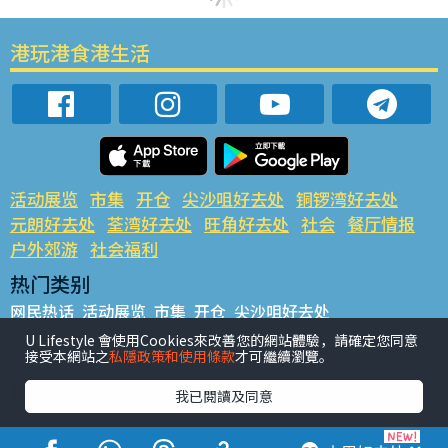
港玩港食港生活
活动展览
市集
开仓
尖沙咀好去处
铜锣湾好去处
元朗好去处
荃湾好去处
旺角好去处
社会
餐厅情报
户外郊游
社会福利
热门类别
网民热话
活动展览
市集
开仓
尖沙咀好去处
铜锣湾好去处
元朗好去处
荃湾好去处
旺角好去处
社会
U Lifestyle 會使用Cookies來改善您的網站體驗，請確定您同意
接受本網站之
私隱政策和使用條款
才可繼續瀏覽。
餐厅情报
户外郊游
热门标签
我已閱讀及同意
#UGO揾好去处
#人气活动推介
#美食社群热话
#亲子玩乐好去处
#ULifestyle应用程式
#限时抢