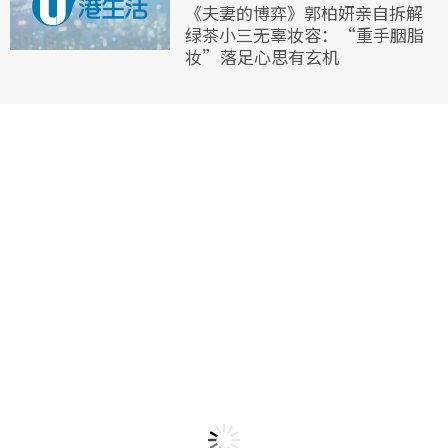
《夫妻的博弈》郭柏妍亲自拆解
绿茶小三无辜妆容：“重手胭脂
妆”落足心思有玄机