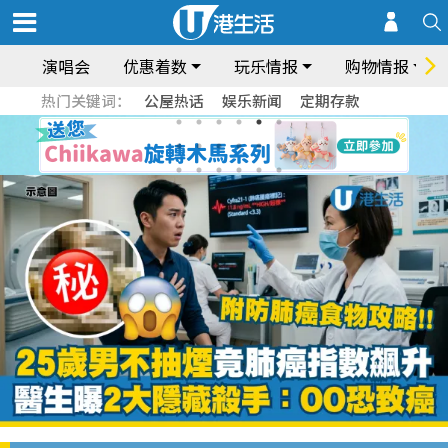
演唱会
优惠着数
玩乐情报
购物情报
热门关键词：
公屋热话
娱乐新闻
定期存款