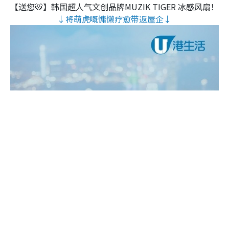
【送您🐯】韩国超人气文创品牌MUZIK TIGER 冰感风扇！
↓将萌虎嘅慵懒疗愈带返屋企↓