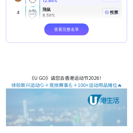
《U GO》请您去香港运动节2026！
体验新兴运动💦＋竞技赛事💪＋100+运动用品摊位🔥