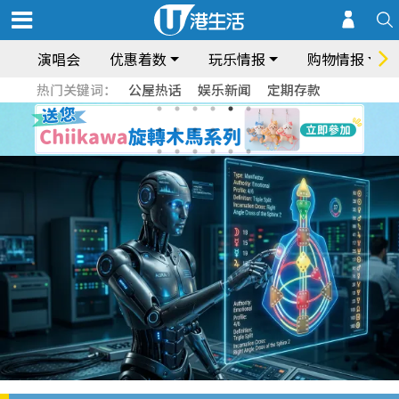
演唱会
优惠着数
玩乐情报
购物情报
热门关键词：
公屋热话
娱乐新闻
定期存款