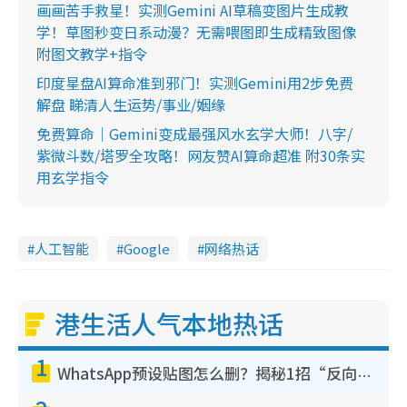
画画苦手救星！实测Gemini AI草稿变图片生成教
学！草图秒变日系动漫？无需喂图即生成精致图像
附图文教学+指令
印度星盘AI算命准到邪门！实测Gemini用2步免费
解盘 睇清人生运势/事业/姻缘
免费算命｜Gemini变成最强风水玄学大师！八字/
紫微斗数/塔罗全攻略！网友赞AI算命超准 附30条实
用玄学指令
人工智能
Google
网络热话
港生活人气本地热话
1
WhatsApp预设贴图怎么删？揭秘1招“反向操作”还原简洁界面 附3步实测教程