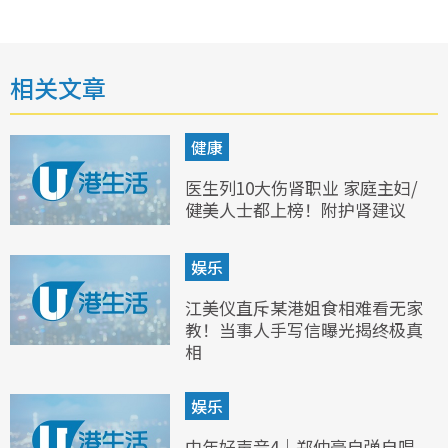
相关文章
健康
医生列10大伤肾职业 家庭主妇/
健美人士都上榜！附护肾建议
娱乐
江美仪直斥某港姐食相难看无家
教！当事人手写信曝光揭终极真
相
娱乐
中年好声音4｜郑仲豪自弹自唱