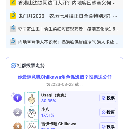
2
香港山边铁闸边门大开？内地客困惑意义何在！网友神回复：这种叫法理性防御
3
鬼门开2026｜农历七月撞正日全食特别邪？专家警告切忌做一事！揭4大禁忌+2招保平安
4
夺命寄生虫｜食生菜狂泻首现死者！疫潮恶化录1.8万宗病例 揭洗菜3大谬误
5
内地客夸港人不识老！揭港铁保鲜级冷气 港人求放过：别投诉