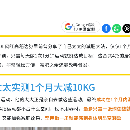
在Google追蹤
《UHK 港生活》
KOL网红高稻达弥早前曾分享了自己太太的减肥大法，仅仅1个
式特训，只需每天做1次1分钟运动就能达成目标！这合共4招的居
习，非常轻松方便，减肥之余还能改善骨盆。
太实测1个月大减10KG
钟运动，他的太太正是亲自去做这些运动，最终
成功在1个月内
4招运动都不占什么空间，也不用器材，
最多只需一张瑜伽垫
，又能加强减肥效果，
坚持做一周就能感到身体明显变轻盈
。