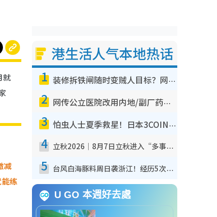
港生活人气本地热话
1
月就
装修拆铁闸随时变贼人目标？网友揭2大关键用途：装新款等于白装？附新旧铁闸分别
家
2
网传公立医院改用内地/副厂药？医生拆解正副厂分别，揭4类人换药随时出事
3
怕虫人士夏季救星！日本3COINS爆红驱虫神器$45起 1招“全程免触碰”轻松搞定小强
4
立秋2026｜8月7日立秋进入“多事之秋” 3件事不可做！专家教6招开运 清杂物／钱包纳气接好运
5
激减
台风白海豚料周日袭浙江！经历5次“眼壁置换”极罕见 成登陆内地最长途台风
就能练
U GO 本週好去處