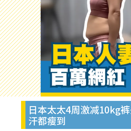
日本太太4周激减10kg
汗都瘦到