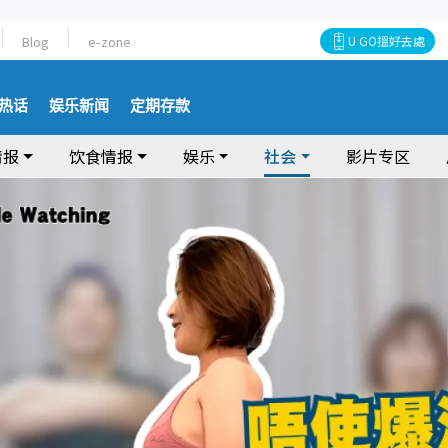
Blog
e-zone
U GO搵好去處
热话
娱乐新闻
定期存款
情报
饮食情报
娱乐
社会
影片专区