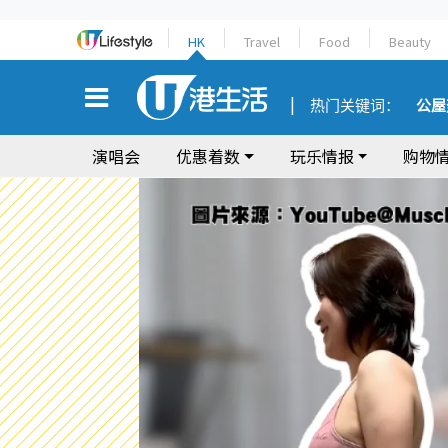
HK
Travel
Food
Beauty
热门关键词：
公屋
演唱会
优惠着数
玩乐情报
购物