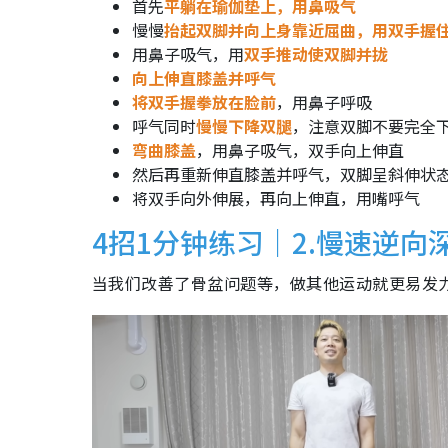
首先
平躺在瑜伽垫上，用鼻吸气
慢慢
抬起双脚并向上身靠近屈曲，用双手握
用鼻子吸气，用
双手推动使双脚并拢
向上伸直膝盖并呼气
将双手握拳放在脸前
，用鼻子呼吸
呼气同时
慢慢下降双腿
，注意双脚不要完全
弯曲膝盖
，用鼻子吸气，双手向上伸直
然后再重新伸直膝盖并呼气，双脚呈斜伸状
将双手向外伸展，再向上伸直，用嘴呼气
4招1分钟练习｜2.慢速逆向
当我们改善了骨盆问题等，做其他运动就更易发