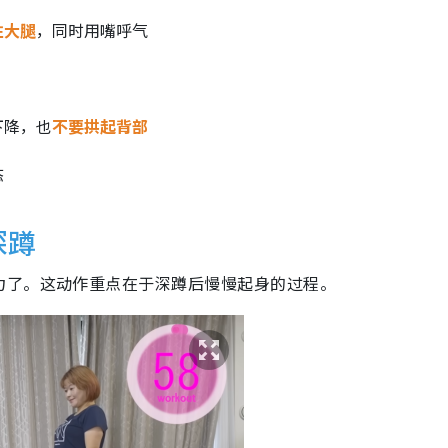
住大腿
，同时用嘴呼气
下降，也
不要拱起背部
态
深蹲
力了。这动作重点在于深蹲后慢慢起身的过程。