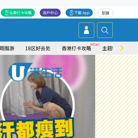
社群打卡攻略
商戶中心
下載 App
繁
简
周围游
18区好去处
香港打卡攻略
主题特集