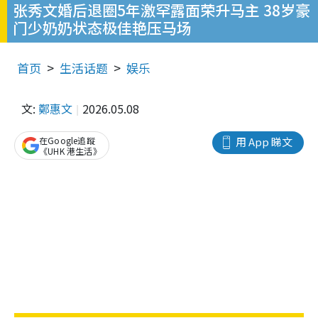
张秀文婚后退圈5年激罕露面荣升马主 38岁豪
门少奶奶状态极佳艳压马场
首页
生活话题
娱乐
文:
鄭惠文
2026.05.08
在Google追蹤
用 App 睇文
《UHK 港生活》