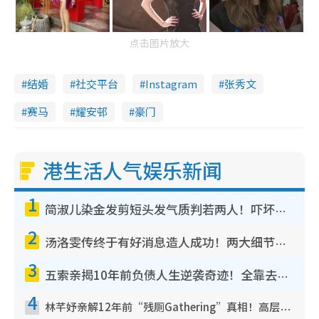
点击图片放大
结婚
社交平台
Instagram
张秀文
赛马
耀安邨
豪门
港生活人气娱乐新闻
1
简淑儿染金发剪短头发气质判若两人！吓坏老公麦大力都认不出：“你做什么？”
2
汤洛雯传终于有好消息造人成功！两大细节曝孕味极浓引猜测：大肚婆先会咁！
3
五索亲揭10年前负债人生逆袭奇迹！全靠去一地方转运后即遇上马先生
4
林芊妤亲解12年前“残厕Gathering”真相！高层解约一句话重创尊严，至今拒返TVB