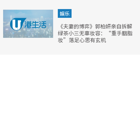
娱乐
《夫妻的博弈》郭柏妍亲自拆解
绿茶小三无辜妆容：“重手胭脂
妆”落足心思有玄机