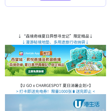
↓“森境奇缘夏日异想寻龙记”限定精品↓
↓漫游秘境地垫、多用途旅行收纳袋↓
【U GO x CHARGESPOT 夏日消暑企划⚡】
> 打卡即送充电券！限量1000张🔋送完即止 <