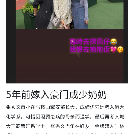
5年前嫁入豪门成少奶奶
张秀文自小在
马鞍山
耀安邨长大，成绩优异她考入港大
化学系，可惜因照顾患病的母亲而退学，最后再考入城
大工商管理系学士。张秀文当年在好友“金牌媒人”林