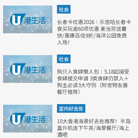
社会
长者卡优惠2026︱乐悠咭长者卡
食买玩逾60项优惠 麦当劳送薯
饼/惠康百佳9折/海洋公园免费
入场！
社会
狗只入食肆懒人包︱5.18起接受
食肆提交申请 3类食肆仍禁入＋
狗主必读3大守则（附宠物友善
餐厅推荐）
室内好去处
10大香港海景好去处推荐！半岛
直升机连下午茶/海景餐厅/海上
酒吧