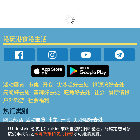
港玩港食港生活
活动展览
市集
开仓
尖沙咀好去处
铜锣湾好去处
元朗好去处
荃湾好去处
旺角好去处
社会
餐厅情报
户外郊游
社会福利
热门类别
网民热话
活动展览
市集
开仓
尖沙咀好去处
铜锣湾好去处
元朗好去处
荃湾好去处
旺角好去处
社会
U Lifestyle 會使用Cookies來改善您的網站體驗，請確定您同意
接受本網站之
私隱政策和使用條款
才可繼續瀏覽。
餐厅情报
户外郊游