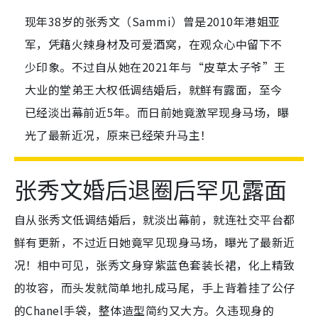
现年38岁的张秀文（Sammi）曾是2010年港姐亚
军，凭藉火辣身材及可爱酒窝，在观众心中留下不
少印象。不过自从她在2021年与“皮草太子爷”王
大业的堂弟王大权低调结婚后，就鲜有露面，至今
已经淡出幕前近5年。而日前她竟激罕现身马场，曝
光了最新近况，原来已经荣升马主！
张秀文婚后退圈后罕见露面
自从张秀文低调结婚后，就淡出幕前，就连社交平台都
鲜有更新，不过近日她竟罕见现身马场，曝光了最新近
况！相中可见，张秀文身穿紫蓝色套装长裙，化上精致
的妆容，而头发就简单地扎成马尾，手上背着挂了公仔
的Chanel手袋，整体造型简约又大方。久违现身的