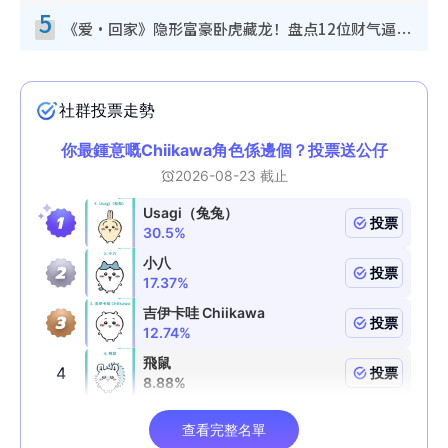
5
《爱·回家》隐形富豪卧虎藏龙！盘点12位财气逼人的有钱艺人：这位美女3亿身家不愁做