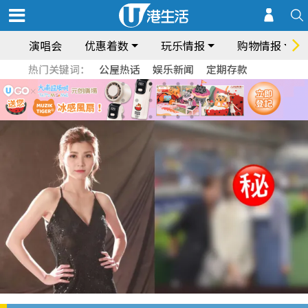
演唱会
优惠着数
玩乐情报
购物情报
热门关键词：
公屋热话
娱乐新闻
定期存款