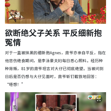
欲断绝父子关系 平反细新抱
冤情
对于一直被抹黑的细新抱Agnes，鼎爷亦亲自平反，指在
他悲伤绝食期间，是李泳豪夫妇每日悉心照料。经历种
种背叛，81岁的鼎爷坦言对大仔已彻底绝望。当被问到
日后是否仍想与大仔见面时，鼎爷斩钉截铁地回答：
“唔想！”