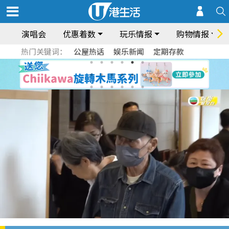
演唱会
优惠着数
玩乐情报
购物情报
热门关键词：
公屋热话
娱乐新闻
定期存款