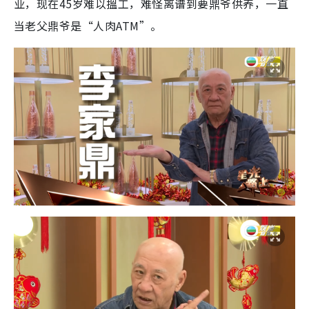
业，现在45岁难以搵工，难怪离谱到要鼎爷供养，一直
当老父鼎爷是“人肉ATM”。