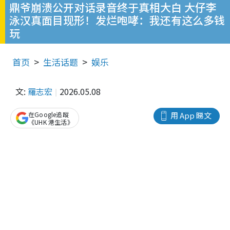
鼎爷崩溃公开对话录音终于真相大白 大仔李
泳汉真面目现形！发烂咆哮：我还有这么多钱
玩
首页
生活话题
娱乐
文:
羅志宏
2026.05.08
在Google追蹤
用 App 睇文
《UHK 港生活》