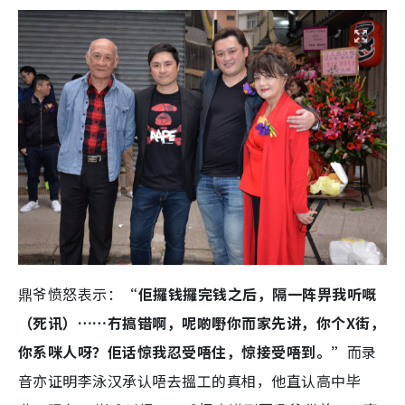
鼎爷愤怒表示：
“佢攞钱攞完钱之后，隔一阵畀我听嘅
（死讯）……冇搞错啊，呢啲嘢你而家先讲，你个X街，
你系咪人呀？佢话惊我忍受唔住，惊接受唔到。”
而录
音亦证明李泳汉承认唔去搵工的真相，他直认高中毕