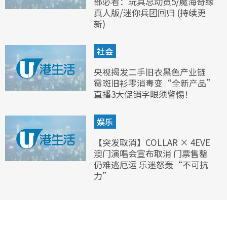
部必看：玩具总动员5/魔海奇缘
真人版/迷你兵团回归 (持续更
新)
社会
央视揭发二手旧衣黑色产业链
霉斑旧衫零消毒变“全新产品”
直播3大促销字眼须警惕！
娱乐
【突发取消】COLLAR × 4EVE
澳门演唱会宣布取消 门票售罄
仍难逃厄运 乐迷怒轰“不可抗
力”