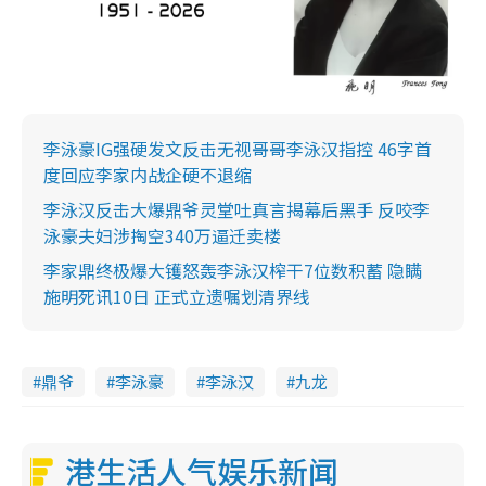
李泳豪IG强硬发文反击无视哥哥李泳汉指控 46字首
度回应李家内战企硬不退缩
李泳汉反击大爆鼎爷灵堂吐真言揭幕后黑手 反咬李
泳豪夫妇涉掏空340万逼迁卖楼
李家鼎终极爆大镬怒轰李泳汉榨干7位数积蓄 隐瞒
施明死讯10日 正式立遗嘱划清界线
鼎爷
李泳豪
李泳汉
九龙
港生活人气娱乐新闻