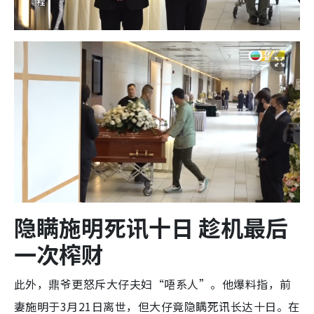
隐瞒施明死讯十日 趁机最后
一次榨财
此外，鼎爷更怒斥大仔夫妇“唔系人”。他爆料指，前
妻施明于3月21日离世，但大仔竟隐瞒死讯长达十日。在