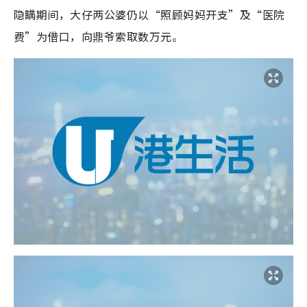
隐瞒期间，大仔两公婆仍以“照顾妈妈开支”及“医院
费”为借口，向鼎爷索取数万元。