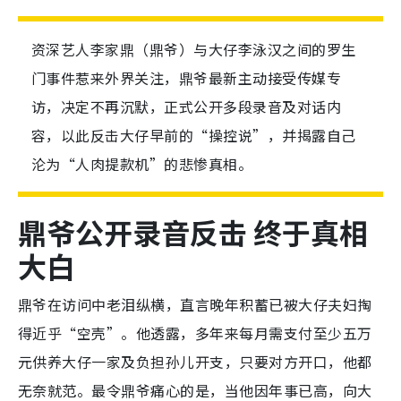
资深艺人李家鼎（鼎爷）与大仔李泳汉之间的罗生
门事件惹来外界关注，鼎爷最新主动接受传媒专
访，决定不再沉默，正式公开多段录音及对话内
容，以此反击大仔早前的“操控说”，并揭露自己
沦为“人肉提款机”的悲惨真相。
鼎爷公开录音反击 终于真相
大白
鼎爷在访问中老泪纵横，直言晚年积蓄已被大仔夫妇掏
得近乎“空壳”。他透露，多年来每月需支付至少五万
元供养大仔一家及负担孙儿开支，只要对方开口，他都
无奈就范。最令鼎爷痛心的是，当他因年事已高，向大