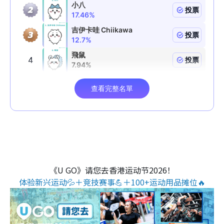
《U GO》请您去香港运动节2026！
体验新兴运动💦＋竞技赛事💪＋100+运动用品摊位🔥