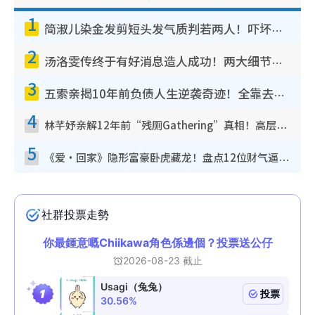
1
简淑儿染金发剪短头发气质判若两人！吓坏老公麦大力都认不出：“你做什么？”
2
汤洛雯传终于有好消息造人成功！两大细节曝孕味极浓引猜测：大肚婆先会咁！
3
五索亲揭10年前负债人生逆袭奇迹！全靠去一地方转运后即遇上马先生
4
林芊妤亲解12年前“残厕Gathering”真相！高层解约一句话重创尊严，至今拒返TVB
5
《爱·回家》隐形富豪卧虎藏龙！盘点12位财气逼人的有钱艺人：这位美女3亿身家不愁做