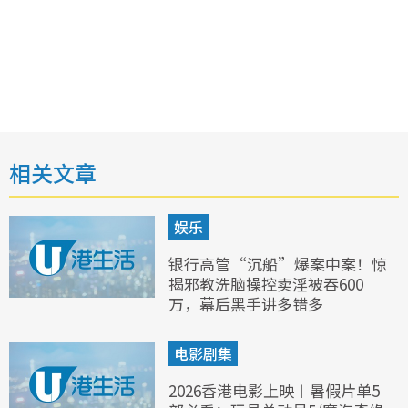
相关文章
娱乐
银行高管“沉船”爆案中案！惊
揭邪教洗脑操控卖淫被吞600
万，幕后黑手讲多错多
电影剧集
2026香港电影上映︱暑假片单5