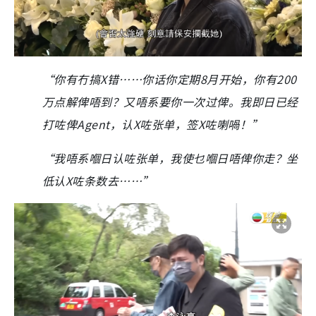
“你有冇搞X错……你话你定期8月开始，你有200
万点解俾唔到？又唔系要你一次过俾。我即日已经
打咗俾Agent，认X咗张单，签X咗喇喎！”
“我唔系嗰日认咗张单，我使乜嗰日唔俾你走？坐
低认X咗条数去……”