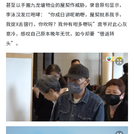
甚至以手握九龙塘物业的屋契作威胁。录音原句显示，
李泳汉发烂咆哮：“你成日讲呢啲嘢，屋契就系我手，
我掟X去银行，你吹呀？我仲有咁多嘢玩”鼎爷对此心灰
意冷，感叹自己原本晚年无忧，如今却要“借返转
头”。