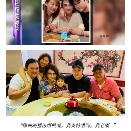
“你快啲搵份嘢做啦，我支持唔到，我老喇...”