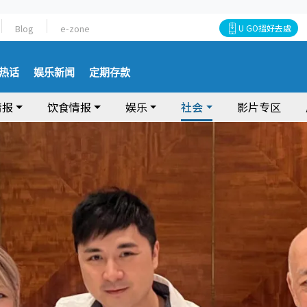
Blog
e-zone
U GO搵好去處
热话
娱乐新闻
定期存款
情报
饮食情报
娱乐
社会
影片专区