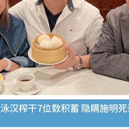
泳汉榨干7位数积蓄 隐瞒施明死