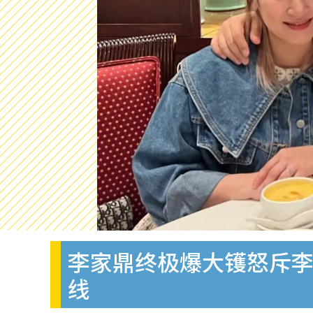
李家鼎终极爆大镬怒斥李
线