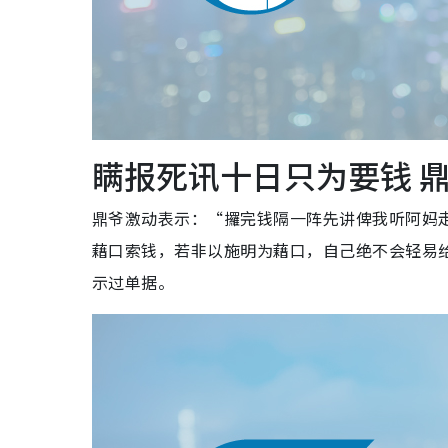
瞒报死讯十日只为要钱 
鼎爷激动表示：“攞完钱隔一阵先讲俾我听阿妈
藉口索钱，若非以施明为藉口，自己绝不会轻易
示过单据。