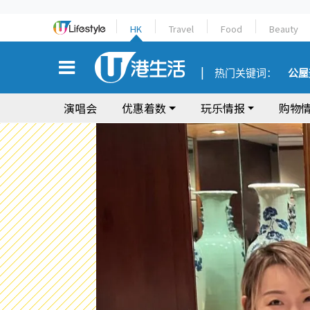
HK
Travel
Food
Beauty
热门关键词：
公屋
演唱会
优惠着数
玩乐情报
购物