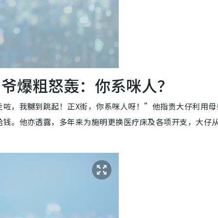
鼎爷爆粗怒轰：你系咪人？
走咗，我嬲到跳起！正X街，你系咪人呀！”他指责大仔利用母
给钱。他亦透露，多年来为施明更换医疗床及各项开支，大仔