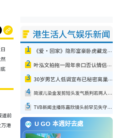
港生活人气娱乐新闻
1
近日
《爱·回家》隐形富豪卧虎藏龙！盘点12位财气逼人的有钱艺人：这位美女3亿身家不愁做
竟然
2
叶泓文拍拖一周年亲口否认情侣关系？！被质疑感情造假竟称GM“普通同事”
彻底
3
30岁男艺人低调宣布已秘密离巢！人气急跌变失踪人口：“这几年过得并不容易”
4
简淑儿染金发剪短头发气质判若两人！吓坏老公麦大力都认不出：“你做什么？”
5
TVB新闻主播陈嘉欣镜头前罕见失守！遭林超英一句话突袭吓坏当场大笑
报道前
U GO 本週好去處
数万港