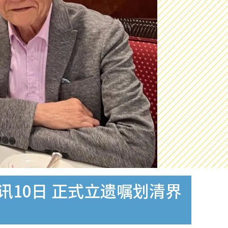
讯10日 正式立遗嘱划清界