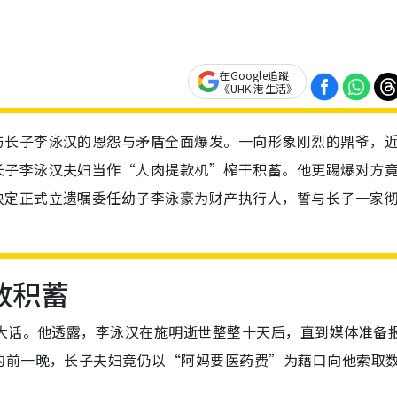
在Google追蹤
《UHK 港生活》
与长子李泳汉的恩怨与矛盾全面爆发。一向形象刚烈的鼎爷，
长子李泳汉夫妇当作“人肉提款机”榨干积蓄。他更踢爆对方
决定正式立遗嘱委任幼子李泳豪为财产执行人，誓与长子一家
数积蓄
的大话。他透露，李泳汉在施明逝世整整十天后，直到媒体准备
的前一晚，长子夫妇竟仍以“阿妈要医药费”为藉口向他索取