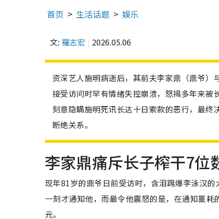
首页
生活话题
娱乐
文:
羅志宏
2026.05.06
资深艺人施明病逝后，其前夫李家鼎（鼎爷）
接受访问时罕有情绪失控崩溃，怒揭多年来被
刻意隐瞒施明死讯长达十日索款的恶行，最终
断绝关系。
李家鼎痛斥长子榨干7位
现年81岁的鼎爷日前受访时，含泪踢爆李泳汉
一刻才通知他，而最令他震怒的是，在通知噩耗
元。