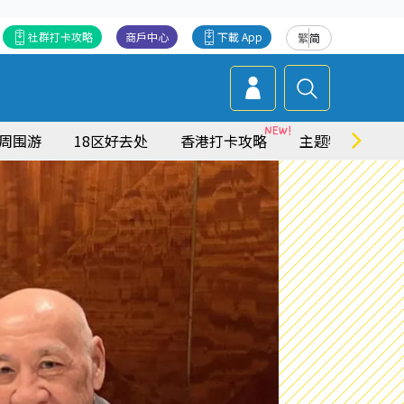
社群打卡攻略
商戶中心
下載 App
繁
简
周围游
18区好去处
香港打卡攻略
主题特集