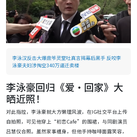
李泳汉反击大爆鼎爷灵堂吐真言揭幕后黑手 反咬李
泳豪夫妇涉掏空340万逼迁卖楼
李泳豪回归《爱‧回家》大
晒近照！
对此指控，李泳豪就大方懒理风波，在IG社交平台上传
自拍照，可见他穿上“初恋Cafe”的围裙，与同剧演员
吕慧仪合照。虽然家事缠身，但他手持咖啡面露笑容，