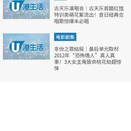
古天乐演唱会｜古天乐首踏红馆
特训卖萌花絮流出！昔日经典合
唱歌惊爆未必唱
电影剧集
非份之罪结局｜最后单元取材
2012年“恐怖情人”真人真
事！3大女主角致命桃花劫超惊
悚