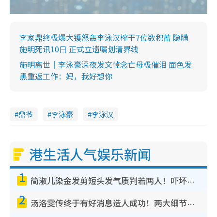
李家鼎终极爆大镬怒轰李泳汉榨干7位数积蓄 隐瞒
施明死讯10日 正式立遗嘱划清界线
施明离世｜李泳豪深夜发文悼念亡母极催泪 面色发
黑重返工作：妈，我好想你
鼎爷
李泳豪
李泳汉
港生活人气娱乐新闻
1
简淑儿染金发剪短头发气质判若两人！吓坏老公麦大力都认不出：“你做什么？”
2
汤洛雯传终于有好消息造人成功！两大细节曝孕味极浓引猜测：大肚婆先会咁！