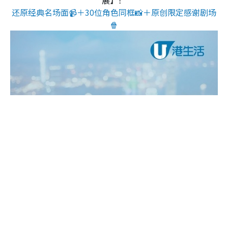
还原经典名场面📹＋30位角色同框📸＋原创限定感谢剧场
🍿