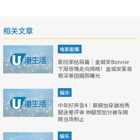
相关文章
电影剧集
爱回家结局篇｜金城安Bonnie
下周感情走向揭晓！金城安爱苗
根深蒂固婚照曝光
娱乐
中年好声音4｜蔡婉怡穿旗袍秀
腿迷晕评审 伸腿想加分被车婉
婉当场制止
娱乐