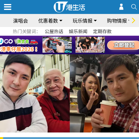
演唱会
优惠着数
玩乐情报
购物情报
热门关键词：
公屋热话
娱乐新闻
定期存款