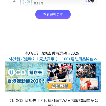
《U GO》请您去香港运动节2026！
体验新兴运动💦＋竞技赛事💪＋100+运动用品摊位🔥
《U GO》请您去【名侦探柯南TV动画播放30周年纪念
展】！