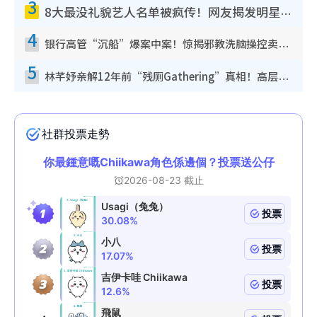
3
8大最没礼貌艺人名单被疯传！网友揭发明星真面目，一致数落这一位是无品天花板？
4
银行高管“沉船”爆案中案！惊揭邪教洗脑操控卖淫被吞600万，幕后黑手讲多错多
5
林芊妤亲解12年前“残厕Gathering”真相！高层解约一句话重创尊严，至今拒返TVB