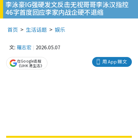
李泳豪IG强硬发文反击无视哥哥李泳汉指控
46字首度回应李家内战企硬不退缩
首页
生活话题
娱乐
文:
羅志宏
2026.05.07
在Google追蹤
用 App 睇文
《UHK 港生活》