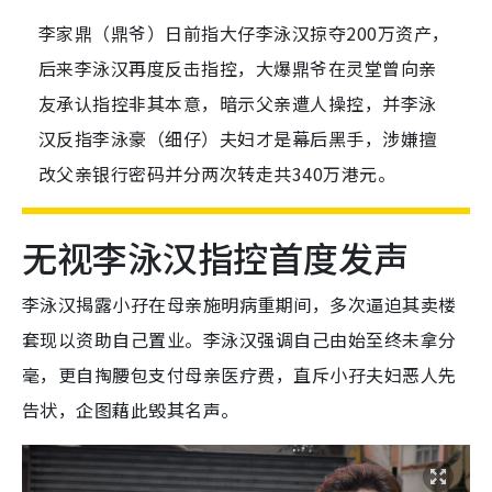
李家鼎（鼎爷）日前指大仔李泳汉掠夺200万资产，
后来李泳汉再度反击指控，大爆鼎爷在灵堂曾向亲
友承认指控非其本意，暗示父亲遭人操控，并李泳
汉反指李泳豪（细仔）夫妇才是幕后黑手，涉嫌擅
改父亲银行密码并分两次转走共340万港元。
无视李泳汉指控首度发声
李泳汉揭露小孖在母亲施明病重期间，多次逼迫其卖楼
套现以资助自己置业。李泳汉强调自己由始至终未拿分
毫，更自掏腰包支付母亲医疗费，直斥小孖夫妇恶人先
告状，企图藉此毁其名声。