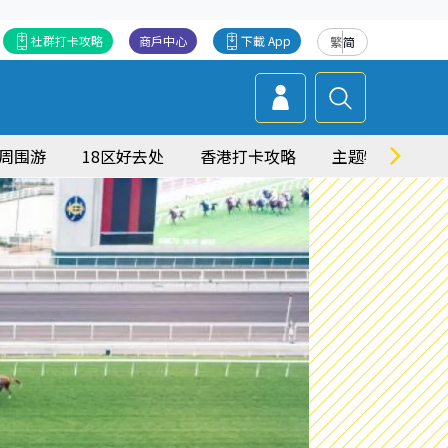
社群打卡攻略
商戶中心
下載 App
繁
简
周围游
18区好去处
香港打卡攻略
主题特集