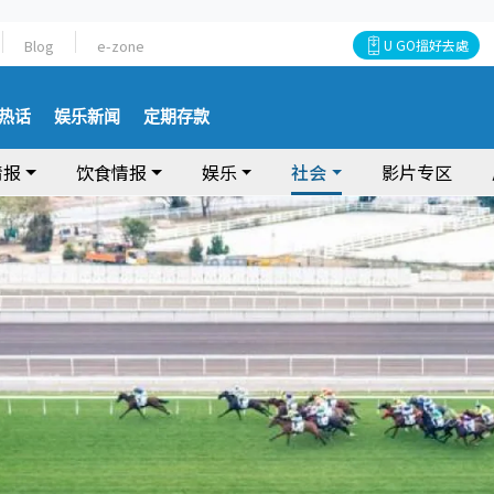
Blog
e-zone
U GO搵好去處
热话
娱乐新闻
定期存款
情报
饮食情报
娱乐
社会
影片专区