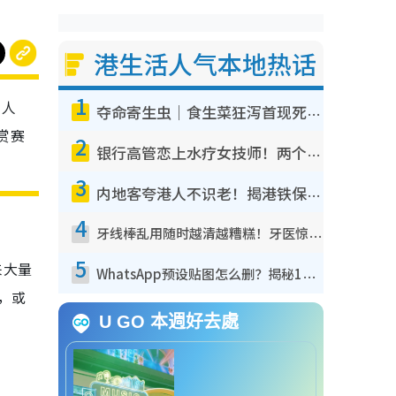
港生活人气本地热话
1
、人
夺命寄生虫｜食生菜狂泻首现死者！疫潮恶化录1.8万宗病例 揭洗菜3大谬误
赏赛
2
银行高管恋上水疗女技师！两个月借128万惊觉“沉船”沉落火海 揭背后疑似邪教操控卖淫
3
内地客夸港人不识老！揭港铁保鲜级冷气 港人求放过：别投诉
4
牙线棒乱用随时越清越糟糕！牙医惊揭盲目过户细菌恐致蛀牙：这种才是日常真保养
5
来大量
WhatsApp预设贴图怎么删？揭秘1招“反向操作”还原简洁界面 附3步实测教程
，或
U GO 本週好去處