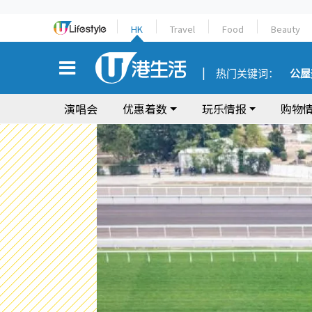
HK
Travel
Food
Beauty
热门关键词：
公屋
演唱会
优惠着数
玩乐情报
购物