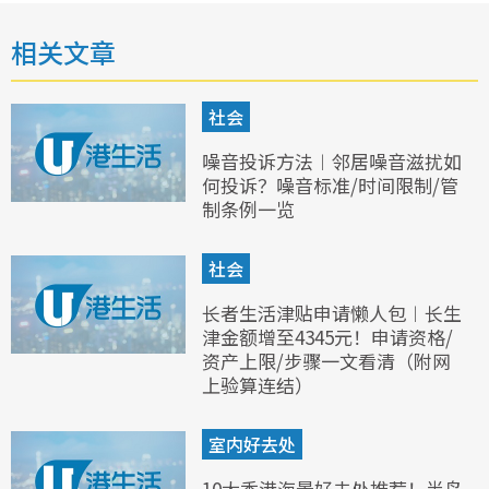
相关文章
社会
噪音投诉方法︱邻居噪音滋扰如
何投诉？噪音标准/时间限制/管
制条例一览
社会
长者生活津贴申请懒人包︱长生
津金额增至4345元！申请资格/
资产上限/步骤一文看清（附网
上验算连结）
室内好去处
10大香港海景好去处推荐！半岛