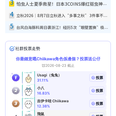
3
怕虫人士夏季救星！日本3COINS爆红驱虫神器$45起 1招“全程免触碰”轻松搞定小强
4
立秋2026｜8月7日立秋进入“多事之秋” 3件事不可做！专家教6招开运 清杂物／钱包纳气接好运
5
台风白海豚料周日袭浙江！经历5次“眼壁置换”极罕见 成登陆内地最长途台风