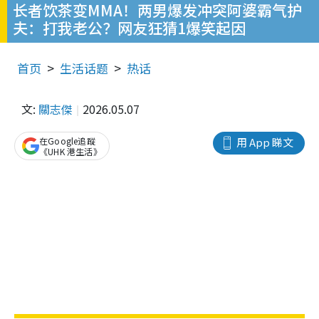
长者饮茶变MMA！两男爆发冲突阿婆霸气护
夫：打我老公？网友狂猜1爆笑起因
首页
生活话题
热话
文:
關志傑
2026.05.07
在Google追蹤
用 App 睇文
《UHK 港生活》