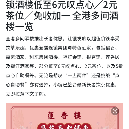
锁酒楼低至6元叹点心／2元
茶位／免收加一 全港多间酒
楼一览
全港多间酒楼推出长者优惠，让银发族以超值价钱享受
饮茶乐趣，优惠涵盖连锁集团与特色酒家，包括稻香、
嘉豪酒家、利东集团酒楼、神灯会馆、银杏馆、莲香居
及襟江酒家等，部分低至6元叹点心、2元茶位、以及5折
点心自助餐等。无论是想叹“一盅两件”还是挑战“点
心自助餐”亦有选择，小编已整合最新长者饮茶优惠，
立即拉落下文了解。