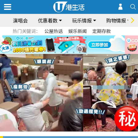
演唱会
优惠着数
玩乐情报
购物情报
热门关键词：
公屋热话
娱乐新闻
定期存款