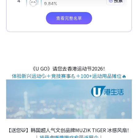
《U GO》请您去香港运动节2026！
体验新兴运动💦＋竞技赛事💪＋100+运动用品摊位🔥
【送您🐯】韩国超人气文创品牌MUZIK TIGER 冰感风扇！
↓将萌虎嘅慵懒疗愈带返屋企↓