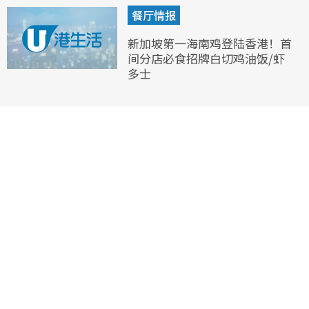
餐厅情报
新加坡第一海南鸡登陆香港！首
间分店必食招牌白切鸡油饭/虾
多士