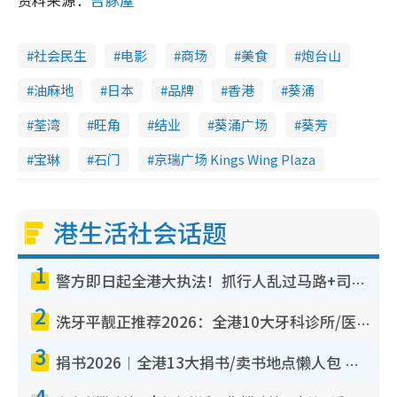
社会民生
电影
商场
美食
炮台山
油麻地
日本
品牌
香港
葵涌
荃湾
旺角
结业
葵涌广场
葵芳
宝琳
石门
京瑞广场 Kings Wing Plaza
港生活社会话题
1
警方即日起全港大执法！抓行人乱过马路+司机不专注驾驶！乱过马路罚$2000
2
洗牙平靓正推荐2026：全港10大牙科诊所/医院懒人包，夜诊至8点/镇静洁牙/医疗券适用
3
捐书2026︱全港13大捐书/卖书地点懒人包 二手课本最高$150＋旧书换免费咖啡/戏票
4