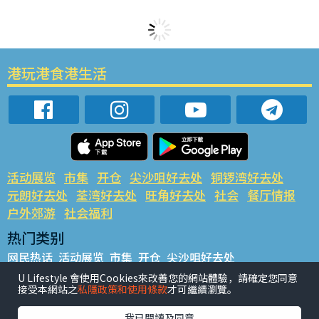
港玩港食港生活
活动展览
市集
开仓
尖沙咀好去处
铜锣湾好去处
元朗好去处
荃湾好去处
旺角好去处
社会
餐厅情报
户外郊游
社会福利
热门类别
网民热话
活动展览
市集
开仓
尖沙咀好去处
铜锣湾好去处
元朗好去处
荃湾好去处
旺角好去处
社会
U Lifestyle 會使用Cookies來改善您的網站體驗，請確定您同意
接受本網站之
私隱政策和使用條款
才可繼續瀏覽。
餐厅情报
户外郊游
热门标签
我已閱讀及同意