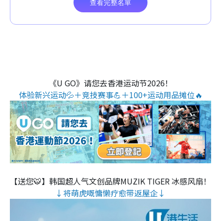
《U GO》请您去香港运动节2026！
体验新兴运动💦＋竞技赛事💪＋100+运动用品摊位🔥
【送您🐯】韩国超人气文创品牌MUZIK TIGER 冰感风扇！
↓将萌虎嘅慵懒疗愈带返屋企↓