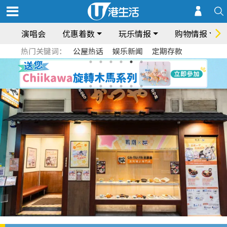
演唱会
优惠着数
玩乐情报
购物情报
热门关键词：
公屋热话
娱乐新闻
定期存款