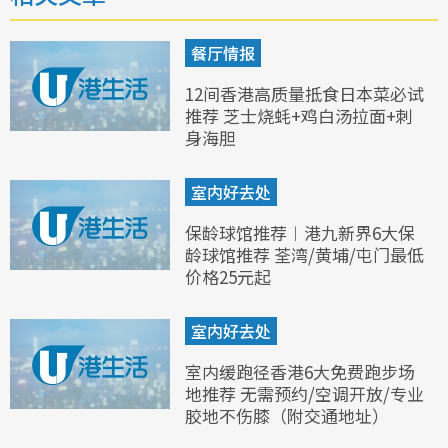
餐厅情报
12间香港高质量抵食日本菜必试
推荐 芝士烧蚝+鸡白汤拉面+刺
身海胆
室内好去处
保龄球馆推荐︱港九新界6大保
龄球馆推荐 荃湾/黄埔/屯门最低
价格25元起
室内好去处
室内缓跑径香港6大免费跑步场
地推荐 无需预约/空调开放/专业
胶地不伤膝（附交通地址）