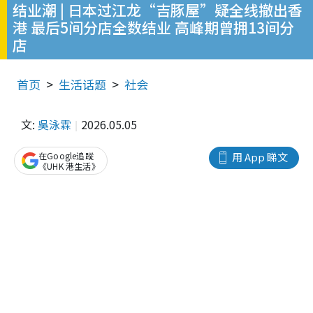
结业潮 | 日本过江龙“吉豚屋”疑全线撤出香
港 最后5间分店全数结业 高峰期曾拥13间分
店
首页
生活话题
社会
文:
吳泳霖
2026.05.05
在Google追蹤
用 App 睇文
《UHK 港生活》