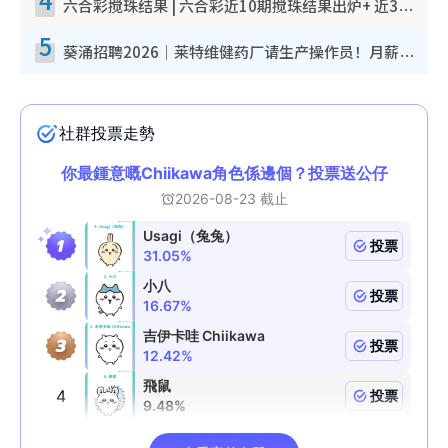
六合彩搅珠结果 | 六合彩近10期搅珠结果出炉+ 近30期最旺热门中奖号码
5
葵涌招聘2026｜莱特维健药厂请生产操作员！月薪高达$1.7万 冷气厂房/五天工作/保障双粮