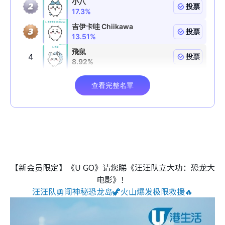
【新会员限定】《U GO》请您睇《汪汪队立大功：恐龙大
电影》！
汪汪队勇闯神秘恐龙岛🦖火山爆发极限救援🔥