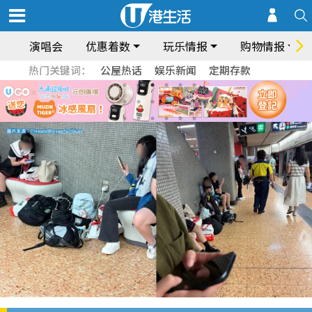
演唱会
优惠着数
玩乐情报
购物情报
热门关键词：
公屋热话
娱乐新闻
定期存款