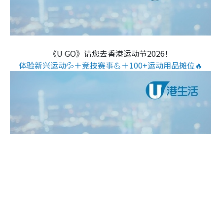
《U GO》请您去香港运动节2026！
体验新兴运动💦＋竞技赛事💪＋100+运动用品摊位🔥