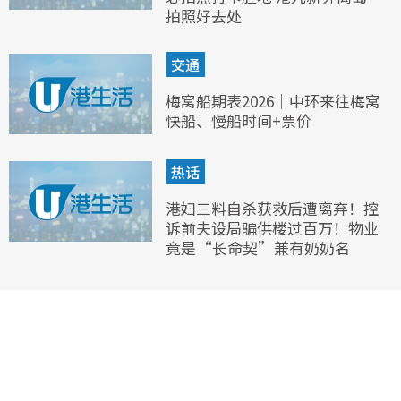
拍照好去处
交通
梅窝船期表2026｜中环来往梅窝
快船、慢船时间+票价
热话
港妇三料自杀获救后遭离弃！控
诉前夫设局骗供楼过百万！物业
竟是“长命契”兼有奶奶名