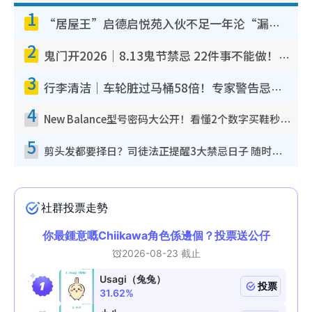
1
“居屋王”启德启悦苑入伙不足一年沦“漏水之王”！插座喷火花致大停电 多户业主全屋家电报废
2
鬼门开2026｜8.13鬼节禁忌 22件事不能做！烧肉、刺身要少食？半夜勿吹口哨/打给个电话
3
行李清洁｜车轮脏过马桶58倍！专家警告忌用酒精擦 教1招免脏手除菌
4
New Balance型号密码大公开！看懂2个数字买鞋秒知功能免中伏 附5大热门鞋款
5
剪头发都要择日？司徒法正提醒3大禁忌日子 随时剪走财运！这日剪发恐“剪寿命”？