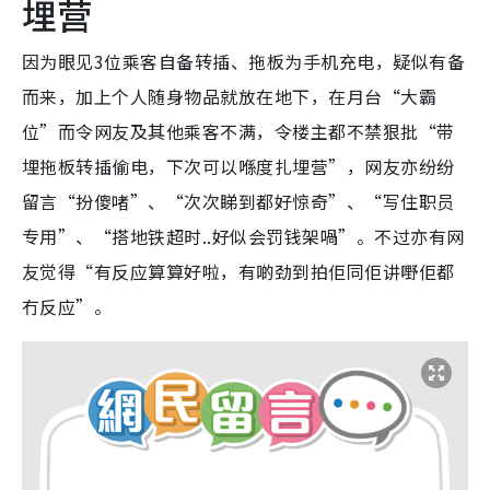
埋营
因为眼见3位乘客自备转插、拖板为手机充电，疑似有备
而来，加上个人随身物品就放在地下，在月台“大霸
位”而令网友及其他乘客不满，令楼主都不禁狠批“带
埋拖板转插偷电，下次可以喺度扎埋营”，网友亦纷纷
留言“扮傻啫”、“次次睇到都好惊奇”、“写住职员
专用”、“搭地铁超时..好似会罚钱架喎”。不过亦有网
友觉得“有反应算算好啦，有啲劲到拍佢同佢讲嘢佢都
冇反应”。