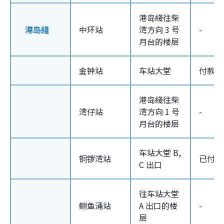
港岛綫往柴
港岛綫
中环站
湾方向 3 号
-
月台的楼层
金钟站
车站大堂
付款区
港岛綫往柴
湾仔站
湾方向 1 号
-
月台的楼层
车站大堂 B,
铜锣湾站
已付车
C 出口
往车站大堂
鲗鱼涌站
A 出口的楼
-
层