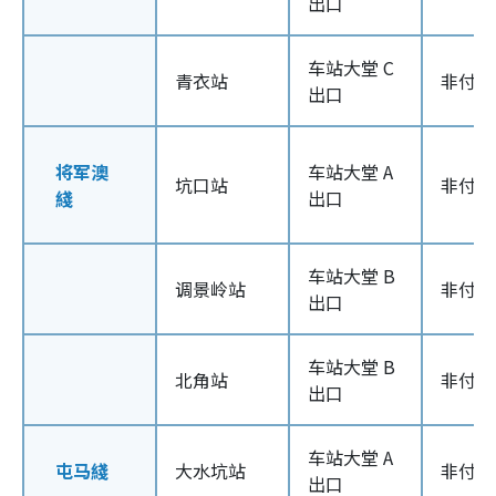
出口
车站大堂 C
青衣站
非付款
出口
将军澳
车站大堂 A
坑口站
非付款
綫
出口
车站大堂 B
调景岭站
非付款
出口
车站大堂 B
北角站
非付款
出口
车站大堂 A
屯马綫
大水坑站
非付款
出口