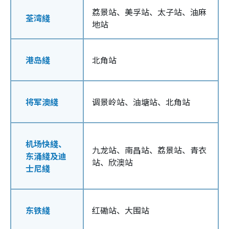
荔景站、美孚站、太子站、油麻
荃湾綫
地站
港岛綫
北角站
将军澳綫
调景岭站、油塘站、北角站
机场快綫、
九龙站、南昌站、荔景站、青衣
东涌綫及迪
站、欣澳站
士尼綫
东铁綫
红磡站、大围站