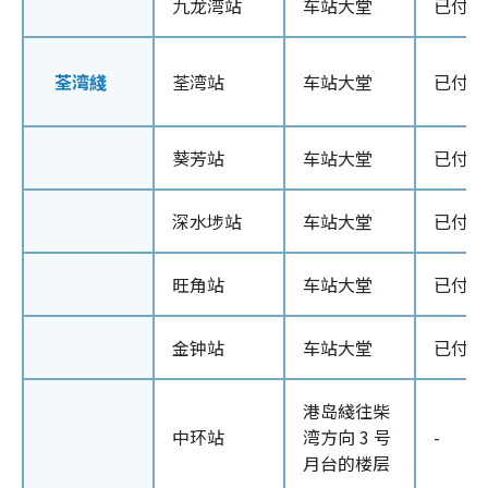
九龙湾站
车站大堂
已付车
荃湾綫
荃湾站
车站大堂
已付车
葵芳站
车站大堂
已付车
深水埗站
车站大堂
已付车
旺角站
车站大堂
已付车
金钟站
车站大堂
已付车
港岛綫往柴
中环站
湾方向 3 号
-
月台的楼层