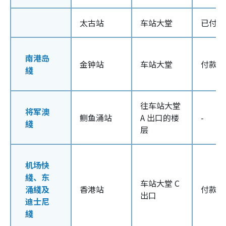
太古站
车站大堂
已付车
南港岛
金钟站
车站大堂
付款区
綫
往车站大堂
将军澳
鲗鱼涌站
A 出口的楼
-
綫
层
机场快
綫、东
车站大堂 C
涌綫及
香港站
付款区
出口
迪士尼
綫