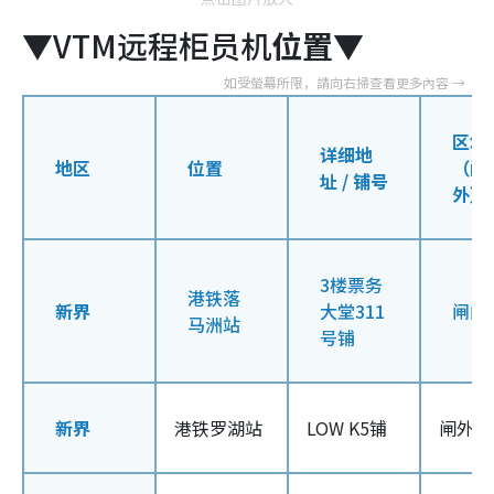
▼VTM远程柜员机
位置
▼
区域
详细地
地区
位置
（闸
址 / 铺号
外）
3楼票务
港铁落
新界
大堂311
闸内
马洲站
号铺
新界
港铁罗湖站
LOW K5铺
闸外