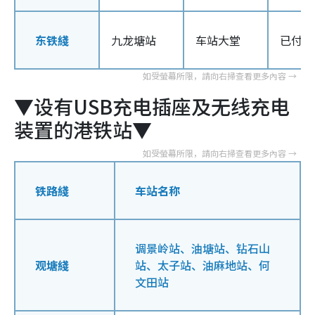
东铁綫
九龙塘站
车站大堂
已付车
▼设有USB充电插座及无线充电
装置的港铁站▼
铁路綫
车站名称
调景岭站、油塘站、钻石山
观塘綫
站、太子站、油麻地站、何
文田站