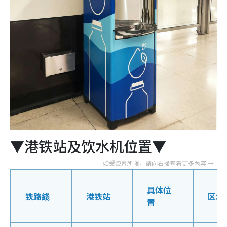
▼港铁站及饮水机位置▼
具体位
铁路綫
港铁站
区域
置