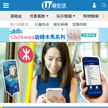
演唱会
优惠着数
玩乐情报
购物情报
热门关键词：
公屋热话
娱乐新闻
定期存款