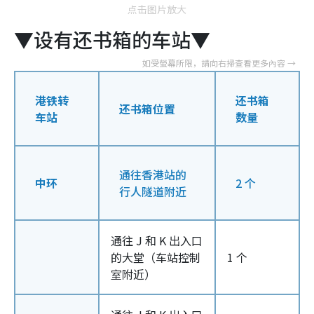
点击图片放大
▼设有还书箱的车站▼
港铁转
还书箱
还书箱位置
车站
数量
通往香港站的
中环
2 个
行人隧道附近
通往 J 和 K 出入口
的大堂（车站控制
1 个
室附近）