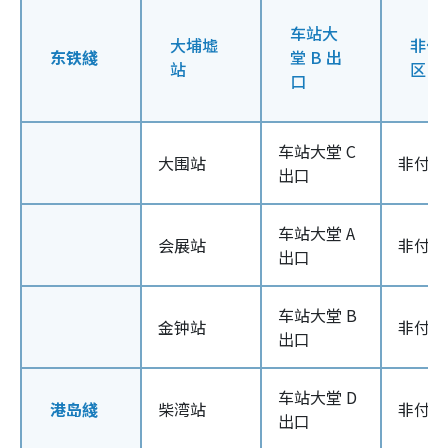
车站大
大埔墟
非付
东铁綫
堂 B 出
站
区
口
车站大堂 C
大围站
非付款
出口
车站大堂 A
会展站
非付款
出口
车站大堂 B
金钟站
非付款
出口
车站大堂 D
港岛綫
柴湾站
非付款
出口