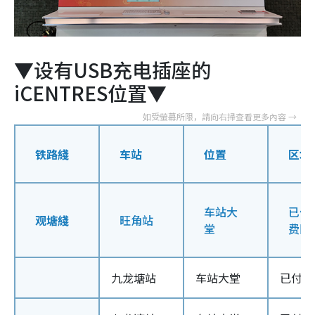
▼设有USB充电插座的
iCENTRES位置▼
铁路綫
车站
位置
区域
车站大
已付
观塘綫
旺角站
堂
费区
九龙塘站
车站大堂
已付车