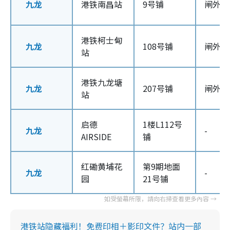
九龙
港铁南昌站
9号铺
闸外
港铁柯士甸
九龙
108号铺
闸外
站
港铁九龙塘
九龙
207号铺
闸外
站
启德
1楼L112号
九龙
-
AIRSIDE
铺
红磡黄埔花
第9期地面
九龙
-
园
21号铺
港铁站隐藏福利！免费印相＋影印文件？站内一部