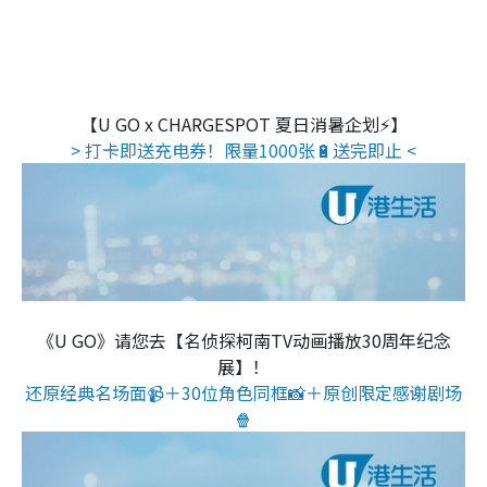
【U GO x CHARGESPOT 夏日消暑企划⚡】
> 打卡即送充电券！限量1000张🔋送完即止 <
《U GO》请您去【名侦探柯南TV动画播放30周年纪念
展】！
还原经典名场面📹＋30位角色同框📸＋原创限定感谢剧场
🍿