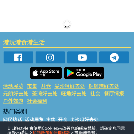
港玩港食港生活
活动展览
市集
开仓
尖沙咀好去处
铜锣湾好去处
元朗好去处
荃湾好去处
旺角好去处
社会
餐厅情报
户外郊游
社会福利
热门类别
网民热话
活动展览
市集
开仓
尖沙咀好去处
铜锣湾好去处
元朗好去处
荃湾好去处
旺角好去处
社会
U Lifestyle 會使用Cookies來改善您的網站體驗，請確定您同意
接受本網站之
私隱政策和使用條款
才可繼續瀏覽。
餐厅情报
户外郊游