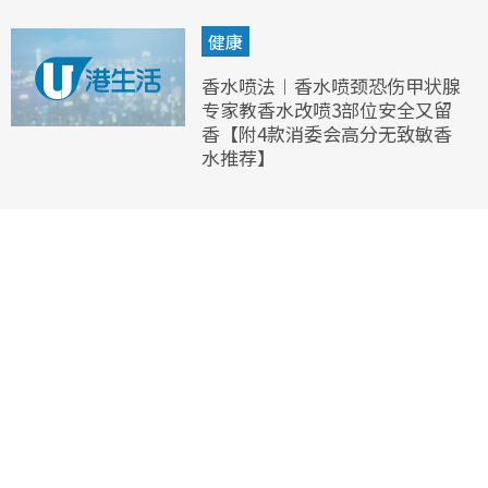
健康
香水喷法︱香水喷颈恐伤甲状腺
专家教香水改喷3部位安全又留
香【附4款消委会高分无致敏香
水推荐】