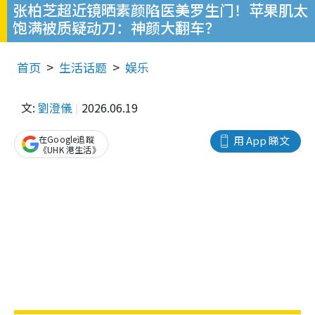
张柏芝超近镜晒素颜陷医美罗生门！苹果肌太
饱满被质疑动刀：神颜大翻车？
首页
生活话题
娱乐
文:
劉澄儀
2026.06.19
在Google追蹤
用 App 睇文
《UHK 港生活》