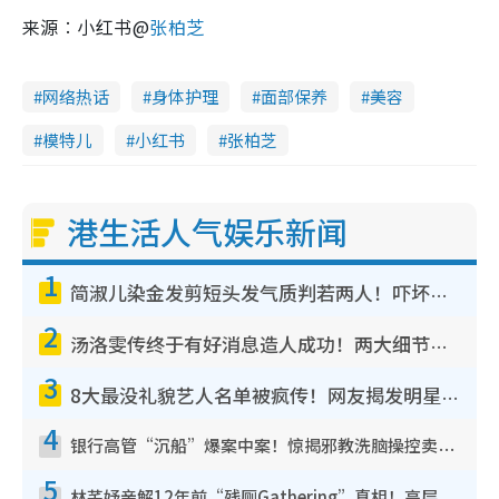
来源︰小红书@
张柏芝
网络热话
身体护理
面部保养
美容
模特儿
小红书
张柏芝
港生活人气娱乐新闻
1
简淑儿染金发剪短头发气质判若两人！吓坏老公麦大力都认不出：“你做什么？”
2
汤洛雯传终于有好消息造人成功！两大细节曝孕味极浓引猜测：大肚婆先会咁！
3
8大最没礼貌艺人名单被疯传！网友揭发明星真面目，一致数落这一位是无品天花板？
4
银行高管“沉船”爆案中案！惊揭邪教洗脑操控卖淫被吞600万，幕后黑手讲多错多
5