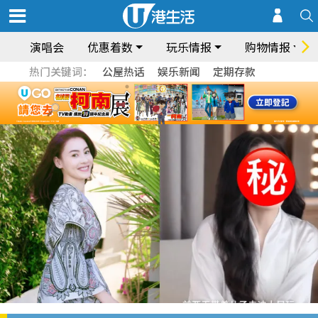
演唱会
优惠着数
玩乐情报
购物情报
热门关键词：
公屋热话
娱乐新闻
定期存款