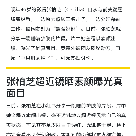
现年46岁的影后张柏芝（Cecilia）自从与前夫谢霆
锋离婚后，一边独力照顾三名儿子，一边处理幕前
工作，被网友封为“最强妈妈”。日前，张柏芝就
分享一段睡前护肤的片段，片中她全程以素颜出
镜，曝光了最真面目，竟意外被网友质疑动刀，直
斥“苹果肌太肿了”，引起热烈讨论。
张柏芝超近镜晒素颜曝光真
面目
日前，张柏芝在小红书分享一段睡前护肤的片段，片中
她全程以素颜出镜，毫不避讳地以超近镜展示自己的真
实状态，可见其不单皮肤白里透红，光泽感十足，脸上
亦完全看不见任何细纹，零毛孔的
面部状态堪称完美，