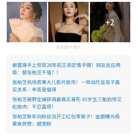
+2
点击图片放大
谢霆锋手上惊现26年前王菲定情手镯！网友反应两
极：替张柏芝不值？！
张柏芝机场苦等大儿影片疯传！一举动尽显母子真
实关系︰辛苦是值得
张柏芝被野生捕获揭最真实身形 45岁生三胎后惊见
松弛肉：不忍直视！
张柏芝新年向粉丝派开工红包零架子！金额曝光极
豪爽获赞：超宠粉