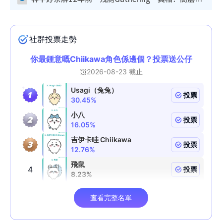
林芊妤亲解12年前“残厕Gathering”真相！高层解约一句话重创尊严，至今拒返TVB