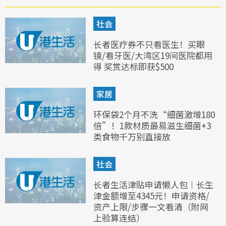
社会
长者医疗券不只看医生！买眼
镜/看牙医/大湾区19间医院都用
得 奖赏达标即获$500
家居
环保袋2个月不洗“细菌激增180
倍”！1款材质最易滋生细菌+3
类食物千万别直接放
社会
长者生活津贴申请懒人包︱长生
津金额增至4345元！申请资格/
资产上限/步骤一文看清（附网
上验算连结）