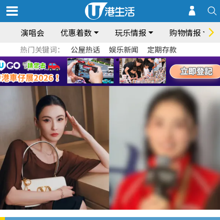
演唱会
优惠着数
玩乐情报
购物情报
热门关键词：
公屋热话
娱乐新闻
定期存款