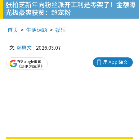
张柏芝新年向粉丝派开工利是零架子！金额曝
光极豪爽获赞：超宠粉
首页
生活话题
娱乐
文:
鄭惠文
2026.03.07
在Google追蹤
用 App 睇文
《UHK 港生活》