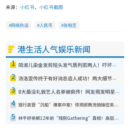
来源：
小红书
、
小红书截图
网络热话
人民币
张柏芝
港生活人气娱乐新闻
1
简淑儿染金发剪短头发气质判若两人！吓坏老公麦大力都认不出：“你做什么？”
2
汤洛雯传终于有好消息造人成功！两大细节曝孕味极浓引猜测：大肚婆先会咁！
3
8大最没礼貌艺人名单被疯传！网友揭发明星真面目，一致数落这一位是无品天花板？
4
银行高管“沉船”爆案中案！惊揭邪教洗脑操控卖淫被吞600万，幕后黑手讲多错多
5
林芊妤亲解12年前“残厕Gathering”真相！高层解约一句话重创尊严，至今拒返TVB