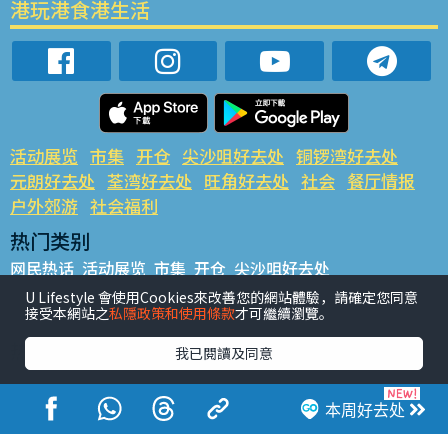
港玩港食港生活
活动展览
市集
开仓
尖沙咀好去处
铜锣湾好去处
元朗好去处
荃湾好去处
旺角好去处
社会
餐厅情报
户外郊游
社会福利
热门类别
网民热话
活动展览
市集
开仓
尖沙咀好去处
铜锣湾好去处
元朗好去处
荃湾好去处
旺角好去处
社会
U Lifestyle 會使用Cookies來改善您的網站體驗，請確定您同意
接受本網站之
私隱政策和使用條款
才可繼續瀏覽。
餐厅情报
户外郊游
热门标签
我已閱讀及同意
#UGO揾好去处
#人气活动推介
#美食社群热话
#亲子玩乐好去处
#ULifestyle应用程式
#限时抢
本周好去处
#UJetso礼物放送
#ULifestyle商户中心
#著数
#网络热话