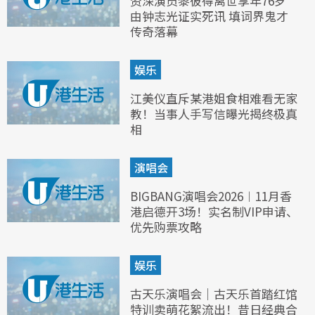
资深演员黎彼得离世享年76岁
由钟志光证实死讯 填词界鬼才
传奇落幕
娱乐
江美仪直斥某港姐食相难看无家
教！当事人手写信曝光揭终极真
相
演唱会
BIGBANG演唱会2026︱11月香
港启德开3场！实名制VIP申请、
优先购票攻略
娱乐
古天乐演唱会｜古天乐首踏红馆
特训卖萌花絮流出！昔日经典合