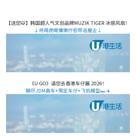
【送您🐯】韩国超人气文创品牌MUZIK TIGER 冰感风扇！
↓将萌虎嘅慵懒疗愈带返屋企↓
《U GO》请您去香港车仔展 2026！
睇尽JDM真车+限定车仔+飞机模型🏎️✈️