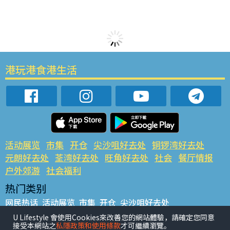
港玩港食港生活
活动展览
市集
开仓
尖沙咀好去处
铜锣湾好去处
元朗好去处
荃湾好去处
旺角好去处
社会
餐厅情报
户外郊游
社会福利
热门类别
网民热话
活动展览
市集
开仓
尖沙咀好去处
铜锣湾好去处
元朗好去处
荃湾好去处
旺角好去处
社会
U Lifestyle 會使用Cookies來改善您的網站體驗，請確定您同意
接受本網站之
私隱政策和使用條款
才可繼續瀏覽。
餐厅情报
户外郊游