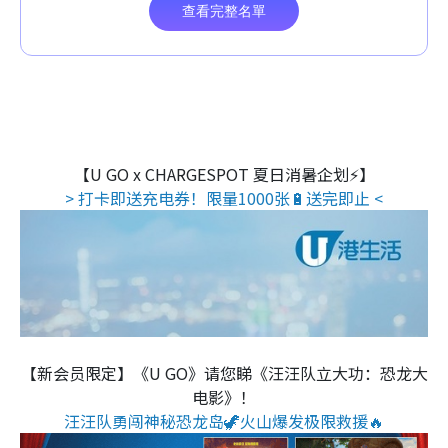
【U GO x CHARGESPOT 夏日消暑企划⚡】
> 打卡即送充电券！限量1000张🔋送完即止 <
【新会员限定】《U GO》请您睇《汪汪队立大功：恐龙大
电影》！
汪汪队勇闯神秘恐龙岛🦖火山爆发极限救援🔥