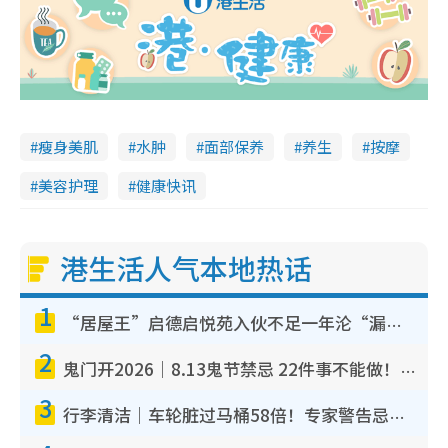
瘦身美肌
水肿
面部保养
养生
按摩
美容护理
健康快讯
港生活人气本地热话
1
“居屋王”启德启悦苑入伙不足一年沦“漏水之王”！插座喷火花致大停电 多户业主全屋家电报废
2
鬼门开2026｜8.13鬼节禁忌 22件事不能做！烧肉、刺身要少食？半夜勿吹口哨/打给个电话
3
行李清洁｜车轮脏过马桶58倍！专家警告忌用酒精擦 教1招免脏手除菌