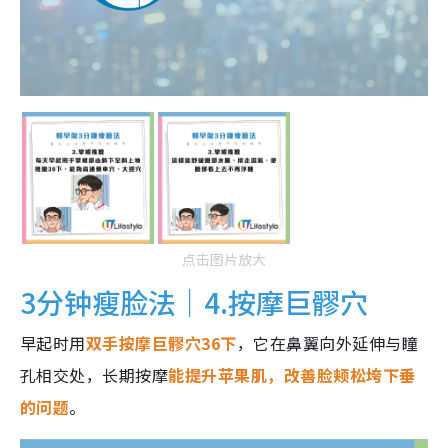
点击图片放大
3分钟瘦脸法｜4.按摩巨髎穴
早起时用
双手按摩巨髎穴36下
，它在鼻翼向外延伸与瞳
孔相交处，长期按摩
能提升苹果肌，改善脸颊松垮下垂
的问题
。