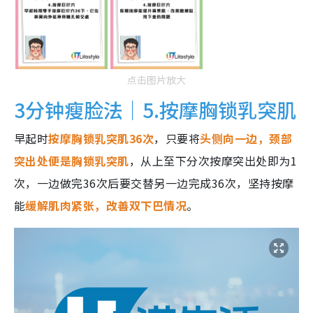
点击图片放大
3分钟瘦脸法｜5.按摩胸锁乳突肌
早起时
按摩胸锁乳突肌36次
，只要将
头侧向一边，颈部
突出处便是胸锁乳突肌
，从上至下分次按摩突出处即为1
次，一边做完36次后要交替另一边完成36次，坚持按摩
能
缓解肌肉紧张，改善双下巴情况
。