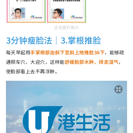
点击图片放大
3分钟瘦脸法｜3.掌根推脸
每天早起用
手掌根部由斜下至斜上地推脸36下
，能够疏
通颊车穴、大迎穴，这样能
舒缓脸部水肿、排走湿气
，
使脸部看上去不再浮肿。