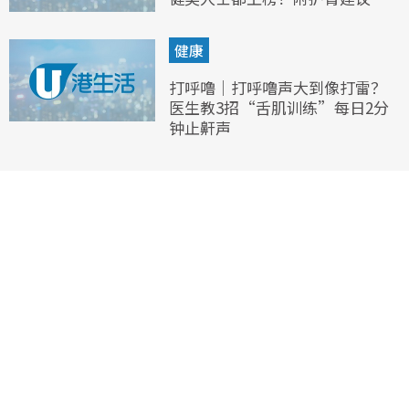
健康
打呼噜｜打呼噜声大到像打雷？
医生教3招“舌肌训练”每日2分
钟止鼾声