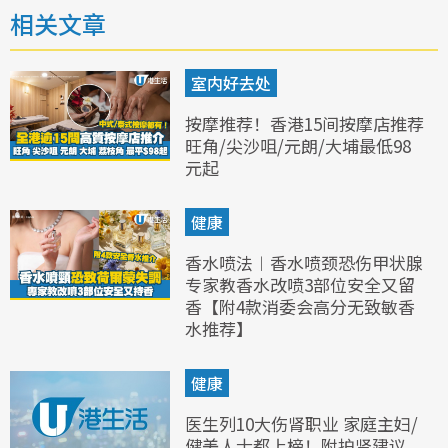
相关文章
室内好去处
按摩推荐！香港15间按摩店推荐
旺角/尖沙咀/元朗/大埔最低98
元起
健康
香水喷法︱香水喷颈恐伤甲状腺
专家教香水改喷3部位安全又留
香【附4款消委会高分无致敏香
水推荐】
健康
医生列10大伤肾职业 家庭主妇/
健美人士都上榜！附护肾建议