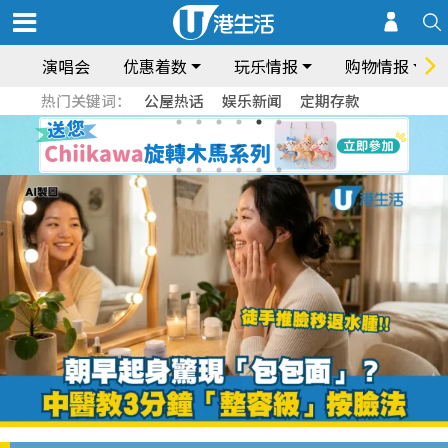
演唱会
优惠着数
玩乐情报
购物情报
热门关键词：
公屋热话
娱乐新闻
定期存款