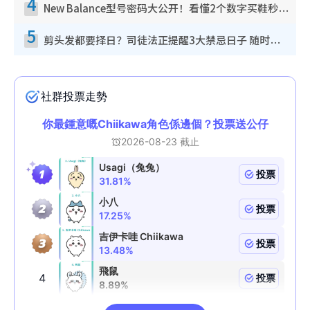
4
New Balance型号密码大公开！看懂2个数字买鞋秒知功能免中伏 附5大热门鞋款
5
剪头发都要择日？司徒法正提醒3大禁忌日子 随时剪走财运！这日剪发恐“剪寿命”？