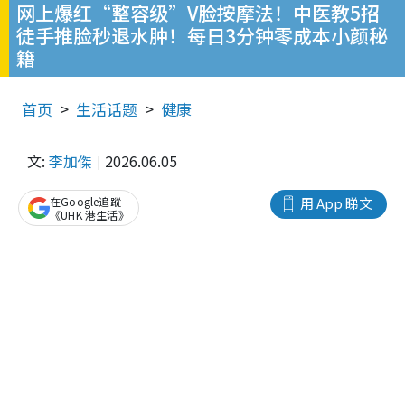
网上爆红“整容级”V脸按摩法！中医教5招
徒手推脸秒退水肿！每日3分钟零成本小颜秘
籍
首页
生活话题
健康
文:
李加傑
2026.06.05
在Google追蹤
用 App 睇文
《UHK 港生活》