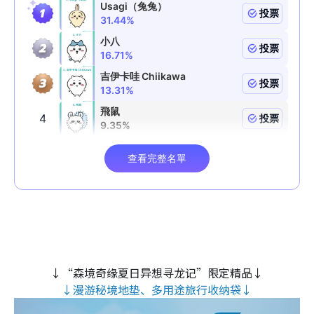
↓“森境奇缘夏日异想寻龙记”限定精品↓
↓漫游秘境地垫、多用途旅行收纳袋↓