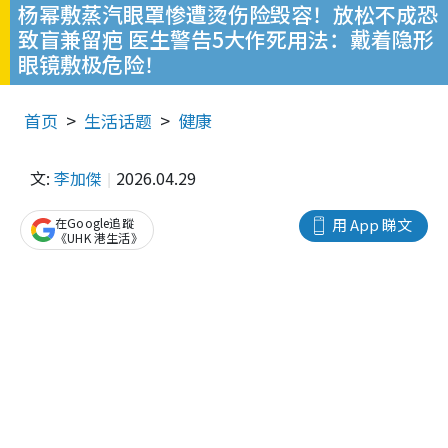
杨幂敷蒸汽眼罩惨遭烫伤险毁容！放松不成恐
致盲兼留疤 医生警告5大作死用法：戴着隐形
眼镜敷极危险！
首页
生活话题
健康
文:
李加傑
2026.04.29
在Google追蹤
用 App 睇文
《UHK 港生活》