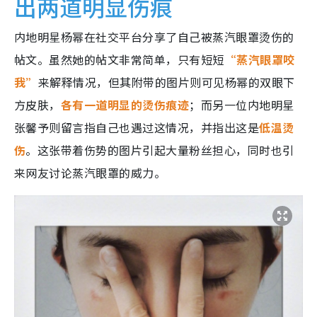
出两道明显伤痕
内地明星杨幂在社交平台分享了自己被蒸汽眼罩烫伤的
帖文。虽然她的帖文非常简单，只有短短
“蒸汽眼罩咬
我”
来解释情况，但其附带的图片则可见杨幂的双眼下
方皮肤，
各有一道明显的烫伤痕迹
；而另一位内地明星
张馨予则留言指自己也遇过这情况，并指出这是
低温烫
伤
。这张带着伤势的图片引起大量粉丝担心，同时也引
来网友讨论蒸汽眼罩的威力。