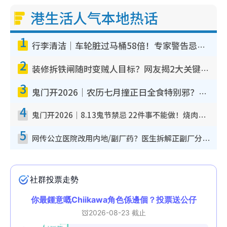
港生活人气本地热话
1
行李清洁｜车轮脏过马桶58倍！专家警告忌用酒精擦 教1招免脏手除菌
2
装修拆铁闸随时变贼人目标？网友揭2大关键用途：装新款等于白装？附新旧铁闸分别
3
鬼门开2026｜农历七月撞正日全食特别邪？专家警告切忌做一事！揭4大禁忌+2招保平安
4
鬼门开2026｜8.13鬼节禁忌 22件事不能做！烧肉、刺身要少食？半夜勿吹口哨/打给个电话
5
网传公立医院改用内地/副厂药？医生拆解正副厂分别，揭4类人换药随时出事