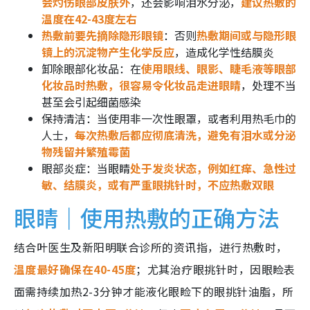
会灼伤眼部皮肤外
，还会影响泪水分泌，
建议热敷的
温度在42-43度左右
热敷前要先摘除隐形眼镜
：否则
热敷期间或与隐形眼
镜上的沉淀物产生化学反应
，造成化学性结膜炎
卸除眼部化妆品：在
使用眼线、眼影、睫毛液等眼部
化妆品时热敷，很容易令化妆品走进眼睛
，处理不当
甚至会引起细菌感染
保持清洁：当使用非一次性眼罩，或者利用热毛巾的
人士，
每次热敷后都应彻底清洗，避免有泪水或分泌
物残留并繁殖霉菌
眼部炎症：当眼睛
处于发炎状态，例如红痒、急性过
敏、结膜炎，或有严重眼挑针时，不应热敷双眼
眼睛｜使用热敷的正确方法
结合叶医生及新阳明联合诊所的资讯指，进行热敷时，
温度最好确保在40-45度
；尤其治疗眼挑针时，因眼睑表
面需持续加热2-3分钟才能液化眼睑下的眼挑针油脂，所