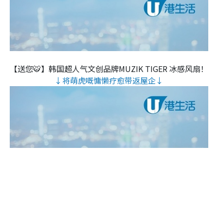
【送您🐯】韩国超人气文创品牌MUZIK TIGER 冰感风扇！
↓将萌虎嘅慵懒疗愈带返屋企↓