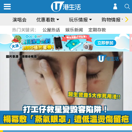
演唱会
优惠着数
玩乐情报
购物情报
热门关键词：
公屋热话
娱乐新闻
定期存款