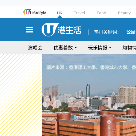
HK
Travel
Food
Beauty
热门关键词：
公屋
演唱会
优惠着数
玩乐情报
购物