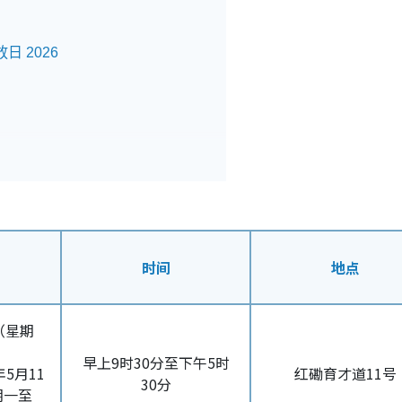
日 2026
询日
26
时间
地点
（星期
早上9时30分至下午5时
5月11
红磡育才道11号
30分
期一至