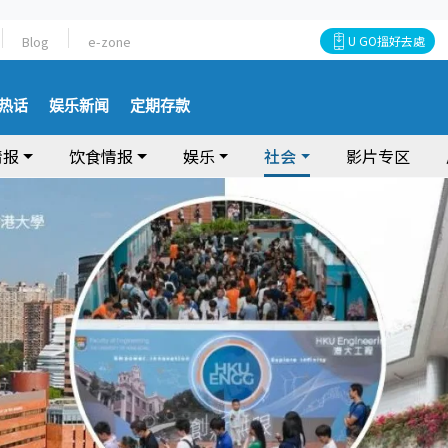
Blog
e-zone
U GO搵好去處
热话
娱乐新闻
定期存款
情报
饮食情报
娱乐
社会
影片专区