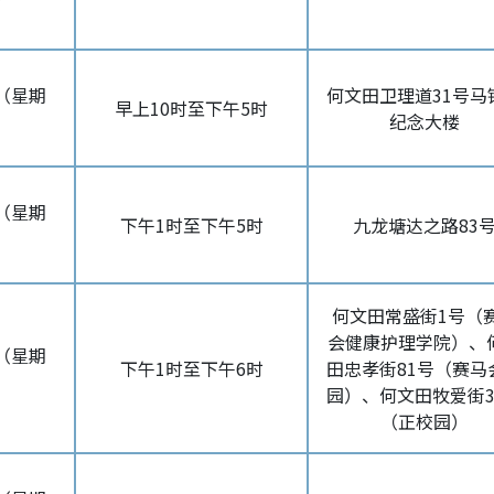
日（星期
何文田卫理道31号马
早上10时至下午5时
纪念大楼
日（星期
下午1时至下午5时
九龙塘达之路83
何文田常盛街1号（
会健康护理学院）、
日（星期
下午1时至下午6时
田忠孝街81号（赛马
园）、何文田牧爱街3
（正校园）