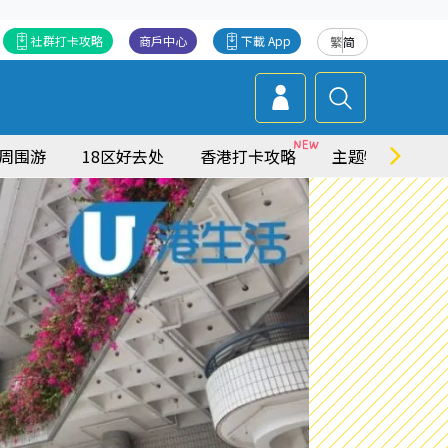
社群打卡攻略
商戶中心
下載 App
繁
简
周围游
18区好去处
香港打卡攻略
主题特集