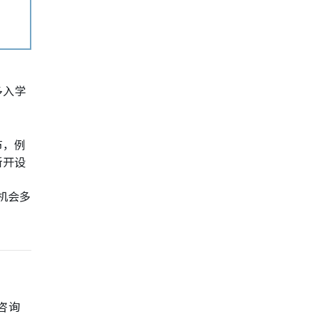
多入学
节，例
新开设
习机会多
次咨询