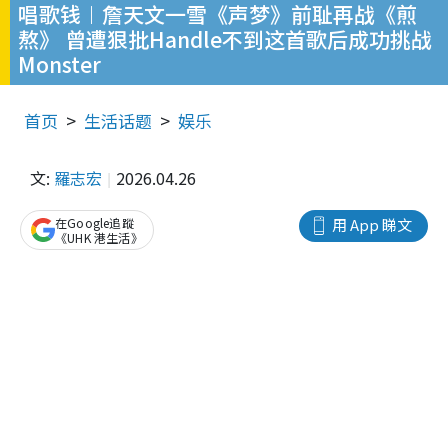
唱歌钱︱詹天文一雪《声梦》前耻再战《煎
熬》 曾遭狠批Handle不到这首歌后成功挑战
Monster
首页
生活话题
娱乐
文:
羅志宏
2026.04.26
在Google追蹤
用 App 睇文
《UHK 港生活》