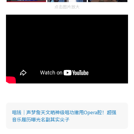
点击图片放大
唱钱｜声梦詹天文晒神级唱功撇甩Opera腔！超强
音乐履历曝光名副其实尖子