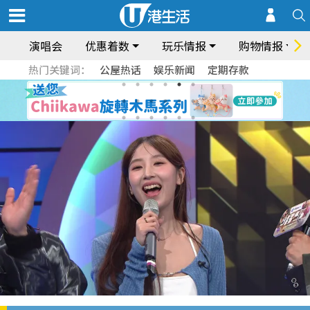
演唱会
优惠着数
玩乐情报
购物情报
热门关键词：
公屋热话
娱乐新闻
定期存款