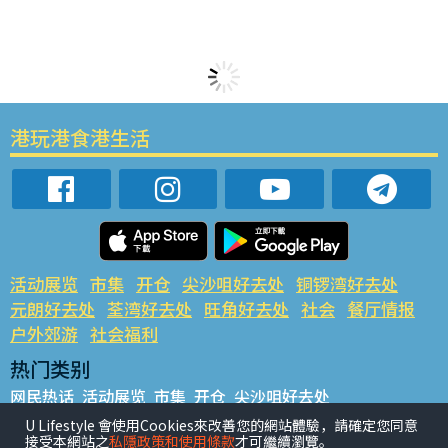
港玩港食港生活
活动展览
市集
开仓
尖沙咀好去处
铜锣湾好去处
元朗好去处
荃湾好去处
旺角好去处
社会
餐厅情报
户外郊游
社会福利
热门类别
网民热话
活动展览
市集
开仓
尖沙咀好去处
铜锣湾好去处
元朗好去处
荃湾好去处
旺角好去处
社会
U Lifestyle 會使用Cookies來改善您的網站體驗，請確定您同意
接受本網站之
私隱政策和使用條款
才可繼續瀏覽。
餐厅情报
户外郊游