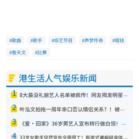
歌曲
歌手
综艺节目
声梦传奇
唱钱
詹天文
比赛
港生活人气娱乐新闻
1
8大最没礼貌艺人名单被疯传！网友揭发明星真面目，一致数落这一位是无品天花板？
2
叶泓文拍拖一周年亲口否认情侣关系？！被质疑感情造假竟称GM“普通同事”
3
《爱·回家》36岁男艺人宣布转行做白领！卸下艺人身份回归素人平淡生活
4
33岁女歌手突然宣布全面停工！断崖式暴瘦疑身体亮红灯！声明曝：将暂时淡出