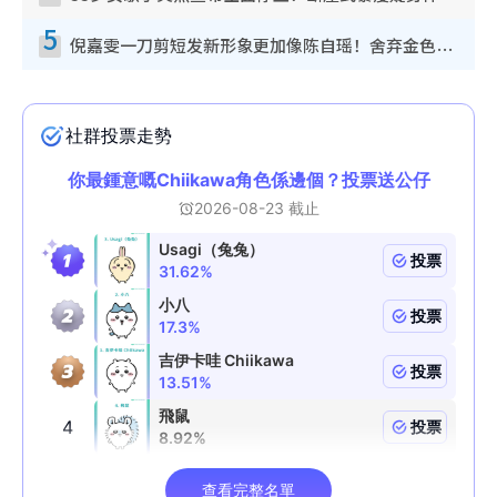
5
倪嘉雯一刀剪短发新形象更加像陈自瑶！舍弃金色长发造型气质大变超惊喜