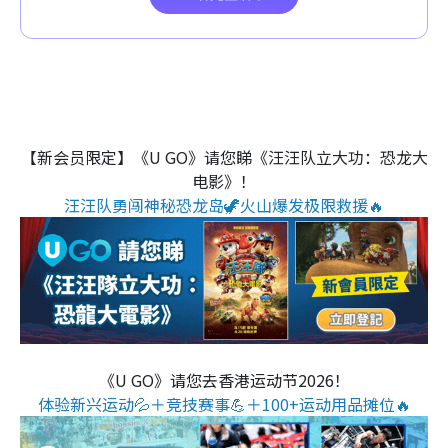
【新会员限定】《U GO》请您睇《汪汪队立大功：恐龙大
电影》！
汪汪队勇闯神秘恐龙岛🦖火山爆发极限救援🔥
《U GO》请您去香港运动节2026！
体验新兴运动💦＋竞技赛事💪＋100+运动用品摊位🔥