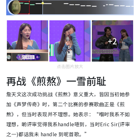
+2
点击图片放大
再战《煎熬》一雪前耻
詹天文这次成功挑战《煎熬》意义重大，皆因当初她参
加《声梦传奇》时，第二个比赛的参赛歌曲正是《煎
熬》，但当时表现并不理想。她表示：“嗰时我系不如
理想，啲评审觉得我系handle唔到，当时Eric Sir(评审
之一)都话我未 handle 到呢首歌。”