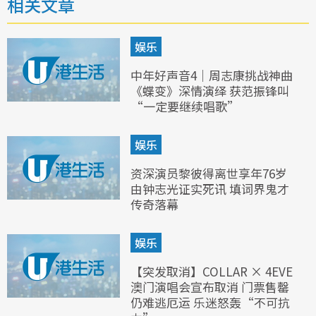
相关文章
娱乐
中年好声音4｜周志康挑战神曲
《蝶变》深情演绎 获范振锋叫
“一定要继续唱歌”
娱乐
资深演员黎彼得离世享年76岁
由钟志光证实死讯 填词界鬼才
传奇落幕
娱乐
【突发取消】COLLAR × 4EVE
澳门演唱会宣布取消 门票售罄
仍难逃厄运 乐迷怒轰“不可抗