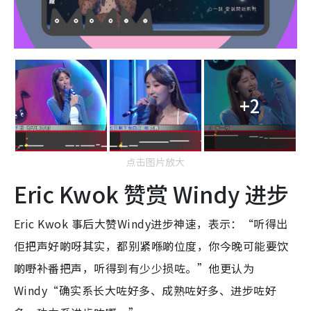
+2
点击图片放大
Eric Kwok 赞赏 Windy 进步
Eric Kwok 事后大赞Windy进步神速，表示：“听得出
佢把声好啲呀其实，都别紧喺啲位度，你今晚可能要饮
啲嘢补番把声，听得到有少少损咗。”他更认为
Windy“确实系长大咗好多、成熟咗好多、进步咗好