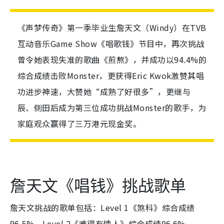
《声梦传奇》第一季毕业生詹天文（Windy）在TVB
互动音乐Game Show《唱歌钱》节目中，再次挑战
曾令她表现失准的歌曲《煎熬》，并成功以94.4%的
综合成绩击败Monster，更获得Eric Kwok激赞其唱
功进步神速，大赞她“成熟了好很多”，更继与
辰、侧田后成为第三位成功挑战Monster的歌手，为
家庭观众赢得了三万港元现金奖。
詹天文《唱钱》挑战歌单
詹天文挑战的歌单包括：Level 1《煞科》综合成绩
96.5%、Level 2《难得有情人》综合成绩96.6%、