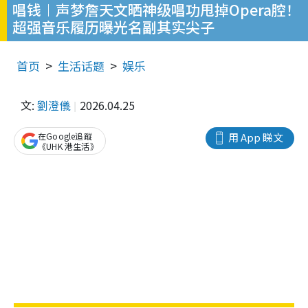
唱钱︱声梦詹天文晒神级唱功甩掉Opera腔！
超强音乐履历曝光名副其实尖子
首页
生活话题
娱乐
文:
劉澄儀
2026.04.25
在Google追蹤
用 App 睇文
《UHK 港生活》