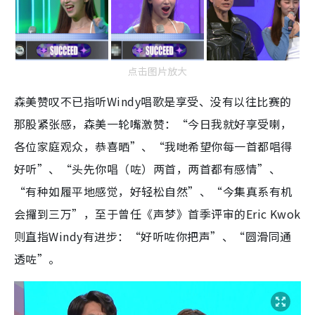
点击图片放大
森美赞叹不已指听Windy唱歌是享受、没有以往比赛的
那股紧张感，森美一轮嘴激赞：“今日我就好享受喇，
各位家庭观众，恭喜晒”、“我哋希望你每一首都唱得
好听”、“头先你唱（咗）两首，两首都有感情”、
“有种如履平地感觉，好轻松自然”、“今集真系有机
会攞到三万”，至于曾任《声梦》首季评审的Eric Kwok
则直指Windy有进步：“好听咗你把声”、“圆滑同通
透咗”。