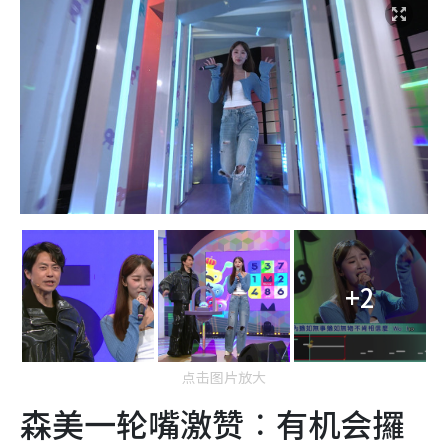
+2
点击图片放大
森美一轮嘴激赞︰有机会攞