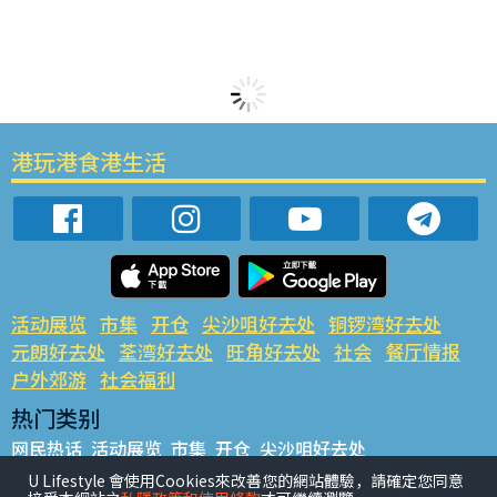
港玩港食港生活
活动展览
市集
开仓
尖沙咀好去处
铜锣湾好去处
元朗好去处
荃湾好去处
旺角好去处
社会
餐厅情报
户外郊游
社会福利
热门类别
网民热话
活动展览
市集
开仓
尖沙咀好去处
铜锣湾好去处
元朗好去处
荃湾好去处
旺角好去处
社会
U Lifestyle 會使用Cookies來改善您的網站體驗，請確定您同意