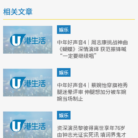
相关文章
娱乐
中年好声音4｜周志康挑战神曲
《蝴蝶》深情演绎 获范振锋喊
“一定要继续唱”
娱乐
中年好声音4｜蔡婉怡穿旗袍秀
腿迷晕评审 伸腿想加分被车婉
婉当场制止
娱乐
资深演员黎彼得离世享年76岁
由钟志光证实死讯 填词界鬼才