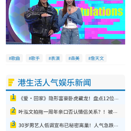
歌曲
歌手
表演
森美
詹天文
港生活人气娱乐新闻
1
《爱·回家》隐形富豪卧虎藏龙！盘点12位财气逼人的有钱艺人：这位美女3亿身家不愁做
2
叶泓文拍拖一周年亲口否认情侣关系？！被质疑感情造假竟称GM“普通同事”
3
30岁男艺人低调宣布已秘密离巢！人气急跌变失踪人口：“这几年过得并不容易”