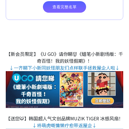
【新会员限定】《U GO》请你睇👹《蜡笔小新剧场版：千
奇百怪！我的妖怪假期》！
↓一齐睇下小新同妖怪朋友们点样联手拯救屋企人啦↓
【送您🐯】韩国超人气文创品牌MUZIK TIGER 冰感风扇！
↓将萌虎嘅慵懒疗愈带返屋企↓