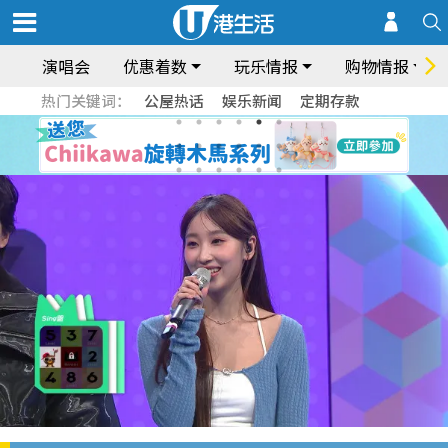
演唱会
优惠着数
玩乐情报
购物情报
热门关键词：
公屋热话
娱乐新闻
定期存款