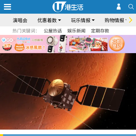
演唱会
优惠着数
玩乐情报
购物情报
热门关键词：
公屋热话
娱乐新闻
定期存款