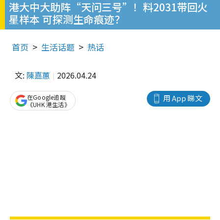
港大中大助阵“天问三号”！料2031带回火
星样本 可探测生命痕迹？
首页
生活话题
热话
文:
陳嘉蕙
2026.04.24
在Google追蹤
用 App 睇文
《UHK 港生活》