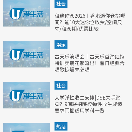
社会
租迷你仓2026︱香港迷你仓挑哪
间？逾10大迷你仓收费/空间尺
寸/租仓期/优惠比较
娱乐
古天乐演唱会｜古天乐首踏红馆
特训卖萌花絮流出！昔日经典合
唱歌惊爆未必唱
社会
大学弹性收生安排|DSE失手踏
脚？9间联招院校弹性收生成绩
要求门槛适用学科一览
热话