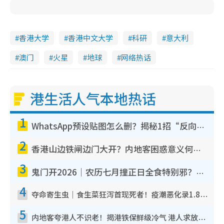
香港大学
香港中文大学
科研
意大利
澳门
火星
地球
网络热话
港生活人气本地热话
1
WhatsApp预设贴图怎么删？揭秘1招“反向操作”还原简洁界面 附3步实测教程
2
香港山边铁闸边门大开？内地客困惑意义何在！网友神回复：这种叫法理性防御
3
鬼门开2026｜农历七月撞正日全食特别邪？专家警告切忌做一事！揭4大禁忌+2招保平安
4
夺命寄生虫｜食生菜狂泻首现死者！疫潮恶化录1.8万宗病例 揭洗菜3大谬误
5
内地客夸港人不识老！揭港铁保鲜级冷气 港人求放过：别投诉