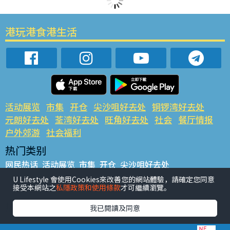
港玩港食港生活
活动展览
市集
开仓
尖沙咀好去处
铜锣湾好去处
元朗好去处
荃湾好去处
旺角好去处
社会
餐厅情报
户外郊游
社会福利
热门类别
网民热话
活动展览
市集
开仓
尖沙咀好去处
铜锣湾好去处
元朗好去处
荃湾好去处
旺角好去处
社会
U Lifestyle 會使用Cookies來改善您的網站體驗，請確定您同意
接受本網站之
私隱政策和使用條款
才可繼續瀏覽。
餐厅情报
户外郊游
热门标签
我已閱讀及同意
#UGO揾好去处
#人气活动推介
#美食社群热话