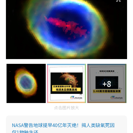
+8
点击图片放大
NASA警告地球提早40亿年灭绝！揭人类缺氧死因
仅1物种生还