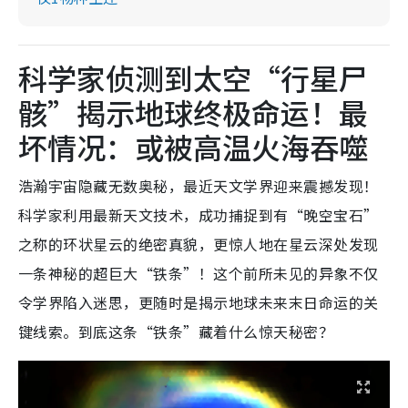
科学家侦测到太空“行星尸
骸”揭示地球终极命运！最
坏情况：或被高温火海吞噬
浩瀚宇宙隐藏无数奥秘，最近天文学界迎来震撼发现！
科学家利用最新天文技术，成功捕捉到有“晚空宝石”
之称的环状星云的绝密真貌，更惊人地在星云深处发现
一条神秘的超巨大“铁条”！这个前所未见的异象不仅
令学界陷入迷思，更随时是揭示地球未来末日命运的关
键线索。到底这条“铁条”藏着什么惊天秘密？