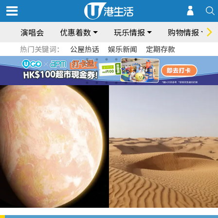
演唱会
优惠着数
玩乐情报
购物情报
热门关键词：
公屋热话
娱乐新闻
定期存款