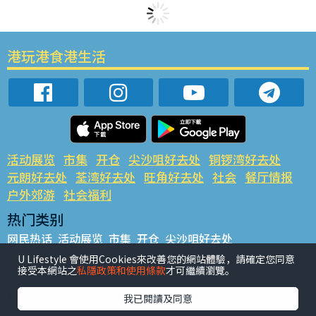
港玩港食港生活
活动展览
市集
开仓
尖沙咀好去处
铜锣湾好去处
元朗好去处
荃湾好去处
旺角好去处
社会
餐厅情报
户外郊游
社会福利
热门类别
网民热话
活动展览
市集
开仓
尖沙咀好去处
铜锣湾好去处
元朗好去处
荃湾好去处
旺角好去处
社会
U Lifestyle 會使用Cookies來改善您的網站體驗，請確定您同意
接受本網站之
私隱政策和使用條款
才可繼續瀏覽。
餐厅情报
户外郊游
热门标签
我已閱讀及同意
#UGO揾好去处
#人气活动推介
#美食社群热话