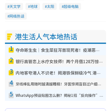
天文学
地球
太阳
超级电脑
网络热话
港生活人气本地热话
1
夺命寄生虫｜食生菜狂泻首现死者！疫潮恶化录1.8万宗病例 揭洗菜3大谬误
2
银行高管恋上水疗女技师！两个月借128万惊觉“沉船”沉落火海 揭背后疑似邪教操控卖淫
3
内地客夸港人不识老！揭港铁保鲜级冷气 港人求放过：别投诉
4
牙线棒乱用随时越清越糟糕！牙医惊揭盲目过户细菌恐致蛀牙：这种才是日常真保养
5
WhatsApp预设贴图怎么删？揭秘1招“反向操作”还原简洁界面 附3步实测教程