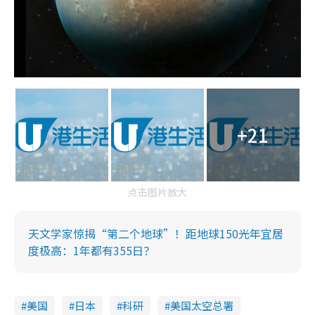
+21
点击图片放大
天文学家惊揭“第二个地球”！距地球150光年宜居
度极高：1年都有355日？
美国
日本
科研
美国太空总署