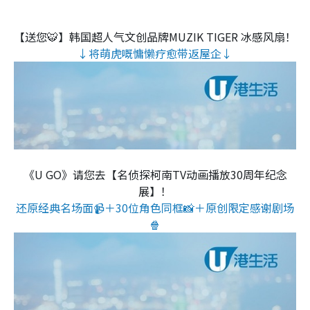
【送您🐯】韩国超人气文创品牌MUZIK TIGER 冰感风扇！
↓将萌虎嘅慵懒疗愈带返屋企↓
《U GO》请您去【名侦探柯南TV动画播放30周年纪念
展】！
还原经典名场面📹＋30位角色同框📸＋原创限定感谢剧场
🍿