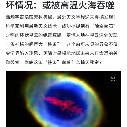
坏情况：或被高温火海吞噬
浩瀚宇宙隐藏无数奥秘，最近天文学界迎来震撼发现！
科学家利用最新天文技术，成功捕捉到有“晚空宝石”
之称的环状星云的绝密真貌，更惊人地在星云深处发现
一条神秘的超巨大“铁条”！这个前所未见的异象不仅
令学界陷入迷思，更随时是揭示地球未来末日命运的关
键线索。到底这条“铁条”藏着什么惊天秘密？