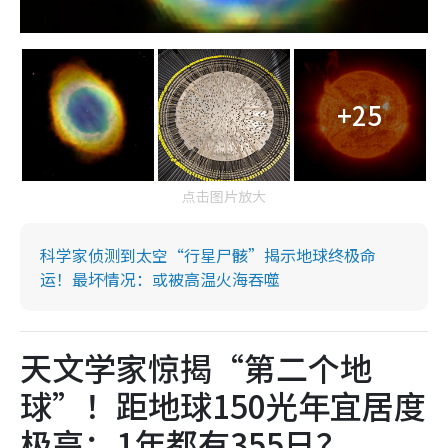
+25
点击图片放大
科学家侦测到太空“行星尸骸”揭示地球终极命
运！最坏情况：或被高温火海吞噬
天文学家惊揭“第二个地
球”！距地球150光年宜居度
极高：1年都有355日？