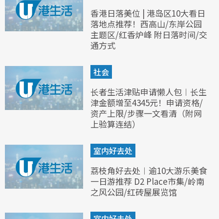
香港日落美位 | 港岛区10大看日
落地点推荐！西高山/东岸公园
主题区/红香炉峰 附日落时间/交
通方式
社会
长者生活津贴申请懒人包︱长生
津金额增至4345元！申请资格/
资产上限/步骤一文看清（附网
上验算连结）
室内好去处
荔枝角好去处︱逾10大游乐美食
一日游推荐 D2 Place市集/岭南
之风公园/红砖屋展览馆
室内好去处