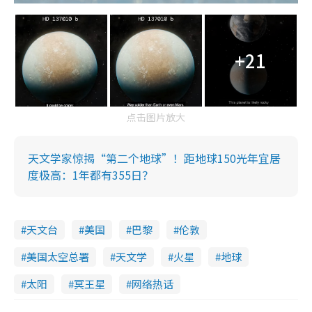
+21
点击图片放大
天文学家惊揭“第二个地球”！距地球150光年宜居
度极高：1年都有355日？
天文台
美国
巴黎
伦敦
美国太空总署
天文学
火星
地球
太阳
冥王星
网络热话