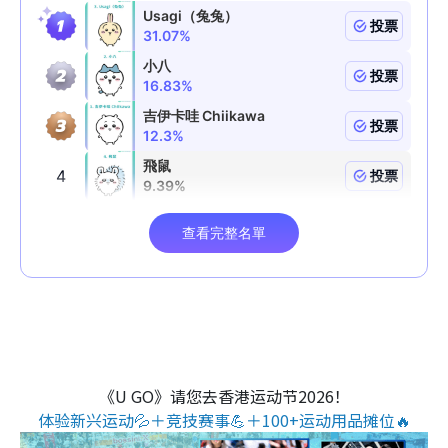
《U GO》请您去香港运动节2026！
体验新兴运动💦＋竞技赛事💪＋100+运动用品摊位🔥