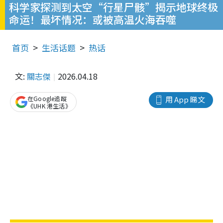
科学家探测到太空“行星尸骸”揭示地球终极
命运！最坏情况：或被高温火海吞噬
首页
生活话题
热话
文:
關志傑
2026.04.18
在Google追蹤
用 App 睇文
《UHK 港生活》