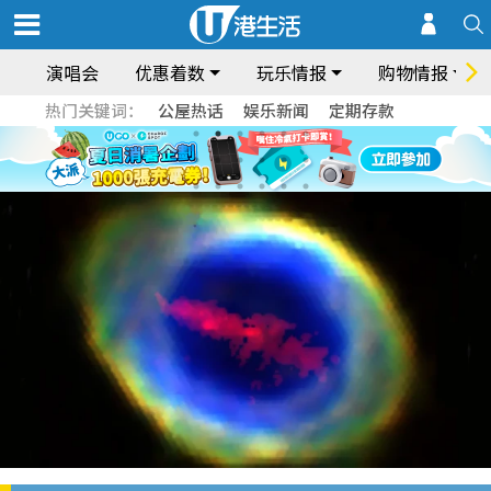
演唱会
优惠着数
玩乐情报
购物情报
热门关键词：
公屋热话
娱乐新闻
定期存款