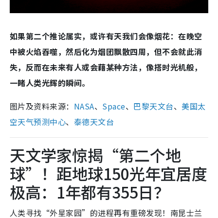
如果第二个推论属实，或许有天我们会像烟花：在晚空
中被火焰吞噬，然后化为烟团飘散四周，但不会就此消
失，反而在未来有人或会藉某种方法，像搭时光机般，
一睹人类光辉的瞬间。
图片及资料来源：
NASA
、
Space
、
巴黎天文台
、
美国太
空天气预测中心
、
泰德天文台
天文学家惊揭“第二个地
球”！距地球150光年宜居度
极高：1年都有355日？
人类寻找“外星家园”的进程再有重磅发现！南昆士兰