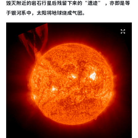
毁灭附近的岩石行星后残留下来的“遗迹” ，亦即是等
于银河系中，太阳将地球烧成气团。