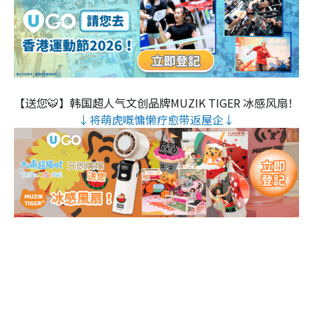
【送您🐯】韩国超人气文创品牌MUZIK TIGER 冰感风扇！
↓将萌虎嘅慵懒疗愈带返屋企↓