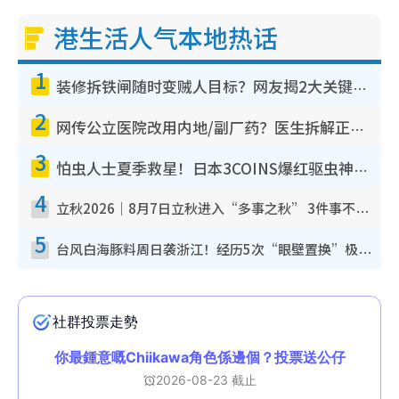
港生活人气本地热话
1
装修拆铁闸随时变贼人目标？网友揭2大关键用途：装新款等于白装？附新旧铁闸分别
2
网传公立医院改用内地/副厂药？医生拆解正副厂分别，揭4类人换药随时出事
3
怕虫人士夏季救星！日本3COINS爆红驱虫神器$45起 1招“全程免触碰”轻松搞定小强
4
立秋2026｜8月7日立秋进入“多事之秋” 3件事不可做！专家教6招开运 清杂物／钱包纳气接好运
5
台风白海豚料周日袭浙江！经历5次“眼壁置换”极罕见 成登陆内地最长途台风