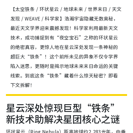
【太空铁条 / 环状星云 / 地球未来 / 世界末日 / 天文
发现 / WEAVE / 科学家】浩瀚宇宙隐藏无数奥秘，
最近天文学界迎来震撼发现！科学家利用最新天文
技术，成功捕捉到有“夜空宝石”之称的环状星云
的绝密真容，更惊人地在星云深处发现一条神秘的
超巨大“铁条”！这个前所未见的异象不仅令学界
陷入迷思，更随时是揭示地球未来末日命运的关键
线索。到底这条“铁条”藏着什么惊天秘密？即看
下文拆解！
星云深处惊现巨型“铁条”
新技术助解决星团核心之谜
环状星云（Ring Nebula）距离地球约2,283光年，由垂