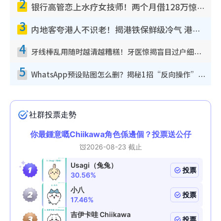
2
银行高管恋上水疗女技师！两个月借128万惊觉“沉船”沉落火海 揭背后疑似邪教操控卖淫
3
内地客夸港人不识老！揭港铁保鲜级冷气 港人求放过：别投诉
4
牙线棒乱用随时越清越糟糕！牙医惊揭盲目过户细菌恐致蛀牙：这种才是日常真保养
5
WhatsApp预设贴图怎么删？揭秘1招“反向操作”还原简洁界面 附3步实测教程