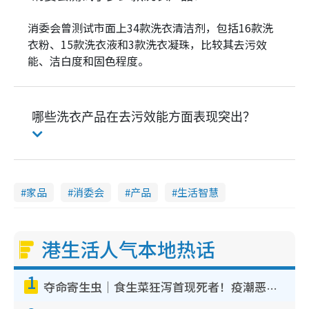
消委会曾测试市面上34款洗衣清洁剂，包括16款洗
衣粉、15款洗衣液和3款洗衣凝珠，比较其去污效
能、洁白度和固色程度。
哪些洗衣产品在去污效能方面表现突出？
家品
消委会
产品
生活智慧
港生活人气本地热话
1
夺命寄生虫｜食生菜狂泻首现死者！疫潮恶化录1.8万宗病例 揭洗菜3大谬误