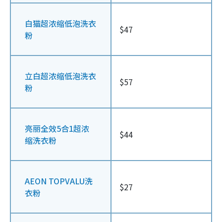
白猫超浓缩低泡洗衣
$47
粉
立白超浓缩低泡洗衣
$57
粉
亮丽全效5合1超浓
$44
缩洗衣粉
AEON TOPVALU洗
$27
衣粉