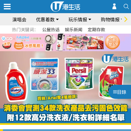
演唱会
优惠着数
玩乐情报
购物情报
热门关键词：
公屋热话
娱乐新闻
定期存款
目錄