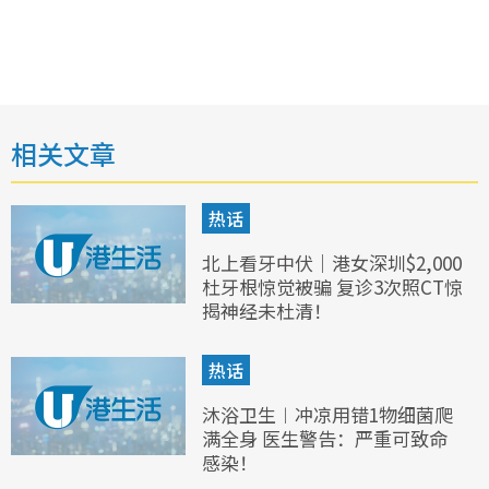
相关文章
热话
北上看牙中伏｜港女深圳$2,000
杜牙根惊觉被骗 复诊3次照CT惊
揭神经未杜清！
热话
沐浴卫生︱冲凉用错1物细菌爬
满全身 医生警告：严重可致命
感染！