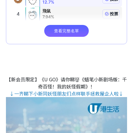
【新会员限定】《U GO》请你睇👹《蜡笔小新剧场版：千
奇百怪！我的妖怪假期》！
↓一齐睇下小新同妖怪朋友们点样联手拯救屋企人啦↓