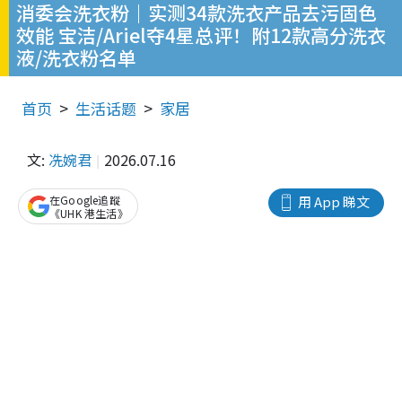
消委会洗衣粉｜实测34款洗衣产品去污固色
效能 宝洁/Ariel夺4星总评！附12款高分洗衣
液/洗衣粉名单
首页
生活话题
家居
文:
冼婉君
2026.07.16
在Google追蹤
用 App 睇文
《UHK 港生活》