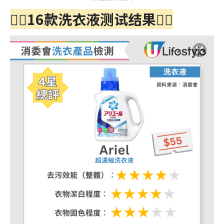
👇🏻
16款洗衣液测试结果
👇🏻