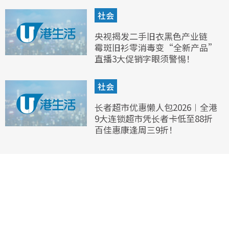
社会
央视揭发二手旧衣黑色产业链
霉斑旧衫零消毒变“全新产品”
直播3大促销字眼须警惕！
社会
长者超市优惠懒人包2026︱全港
9大连锁超市凭长者卡低至88折
百佳惠康逢周三9折！