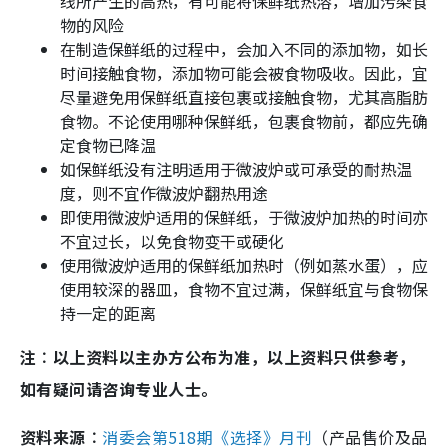
线所产生的高热，有可能将保鲜纸热溶，增加污染食
物的风险
在制造保鲜纸的过程中，会加入不同的添加物，如长
时间接触食物，添加物可能会被食物吸收。因此，宜
尽量避免用保鲜纸直接包裹或接触食物，尤其高脂肪
食物。不论使用哪种保鲜纸，包裹食物前，都应先确
定食物已降温
如保鲜纸没有注明适用于微波炉或可承受的耐热温
度，则不宜作微波炉翻热用途
即使用微波炉适用的保鲜纸，于微波炉加热的时间亦
不宜过长，以免食物变干或硬化
使用微波炉适用的保鲜纸加热时（例如蒸水蛋），应
使用较深的器皿，食物不宜过满，保鲜纸宜与食物保
持一定的距离
注︰以上资料以主办方公布为准，以上资料只供参考，
如有疑问请咨询专业人士。
资料来源︰
消委会第518期《选择》月刊
（产品售价及品