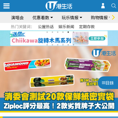
演唱会
优惠着数
玩乐情报
购物情报
热门关键词：
公屋热话
娱乐新闻
定期存款
目錄