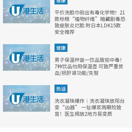
健康
平价洗脸巾验出有毒化学物！21
款标榜“植物纤维”暗藏剧毒恐
致皮肤炎烂脸 附日本LDK15款
安全推荐
健康
男子保温杯装一饮品致铅中毒！
7种饮品勿用保温壶 可致严重贫
血/损肝肾功能/失智
热话
洗衣凝珠爆炸︱洗衣凝珠放阳台
变“凶器” 一扯爆浆溅眼险致
盲！医生揭放2地方易变质