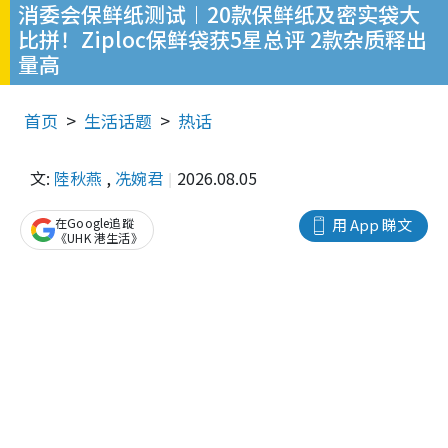
消委会保鲜纸测试︱20款保鲜纸及密实袋大
比拼！Ziploc保鲜袋获5星总评 2款杂质释出
量高
首页
生活话题
热话
文:
陸秋燕
,
冼婉君
2026.08.05
在Google追蹤
用 App 睇文
《UHK 港生活》