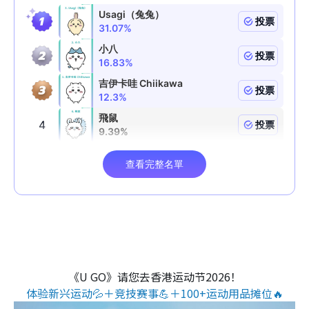
《U GO》请您去香港运动节2026！
体验新兴运动💦＋竞技赛事💪＋100+运动用品摊位🔥