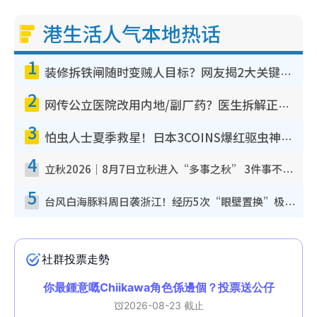
港生活人气本地热话
1
装修拆铁闸随时变贼人目标？网友揭2大关键用途：装新款等于白装？附新旧铁闸分别
2
网传公立医院改用内地/副厂药？医生拆解正副厂分别，揭4类人换药随时出事
3
怕虫人士夏季救星！日本3COINS爆红驱虫神器$45起 1招“全程免触碰”轻松搞定小强
4
立秋2026｜8月7日立秋进入“多事之秋” 3件事不可做！专家教6招开运 清杂物／钱包纳气接好运
5
台风白海豚料周日袭浙江！经历5次“眼壁置换”极罕见 成登陆内地最长途台风