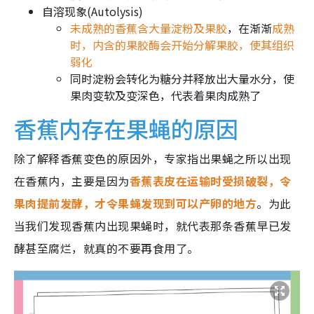
自溶现象(Autolysis)
未成熟的香蕉含大量淀粉及果胶
，在渐渐
成熟
时，内含的果胶酶会开始分解果胶，使其组织
弱化
同时淀粉会转化为糖分并释放出大量水分，使
果肉变软及变深色，代表着果肉成熟了
香蕉内存在果蝇的原因
除了解释香蕉变色的原因外，专家指出果蝇之所以出现
在香蕉内，主要是因为
香蕉表皮在运输时受损破裂，令
果肉提前发酵，才令果蝇发现到可以产卵的地方
。为此
当我们发现香蕉内出现果蝇时，就代表那条香蕉早已发
酵甚至腐烂，就真的不要再食用了。