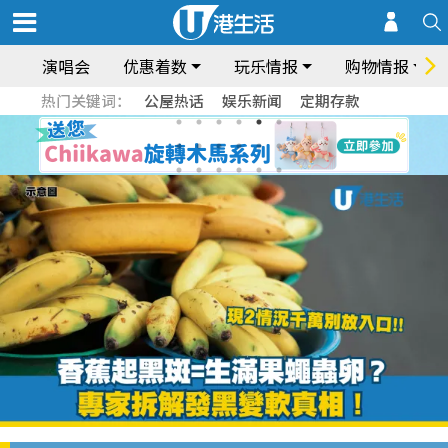
演唱会
优惠着数
玩乐情报
购物情报
热门关键词：
公屋热话
娱乐新闻
定期存款