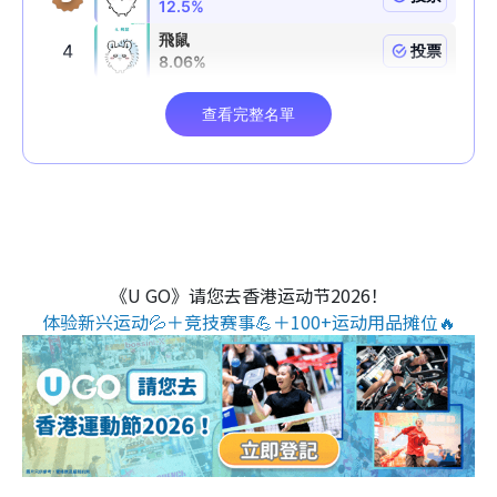
《U GO》请您去香港运动节2026！
体验新兴运动💦＋竞技赛事💪＋100+运动用品摊位🔥