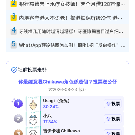
2
银行高管恋上水疗女技师！两个月借128万惊觉“沉船”沉落火海 揭背后疑似邪教操控卖淫
3
内地客夸港人不识老！揭港铁保鲜级冷气 港人求放过：别投诉
4
牙线棒乱用随时越清越糟糕！牙医惊揭盲目过户细菌恐致蛀牙：这种才是日常真保养
5
WhatsApp预设贴图怎么删？揭秘1招“反向操作”还原简洁界面 附3步实测教程