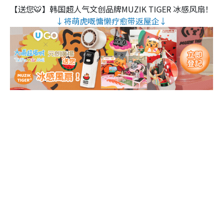
【送您🐯】韩国超人气文创品牌MUZIK TIGER 冰感风扇！
↓将萌虎嘅慵懒疗愈带返屋企↓