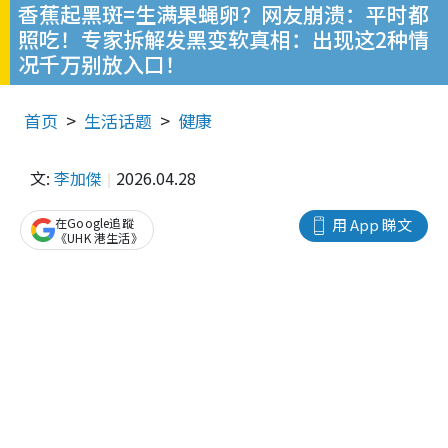
香蕉起黑斑=生满果蝇卵？网友崩溃：平时都
照吃！专家拆解发黑变软真相：出现这2种情
况千万别放入口！
首页
生活话题
健康
文:
李加傑
2026.04.28
在Google追蹤
用 App 睇文
《UHK 港生活》