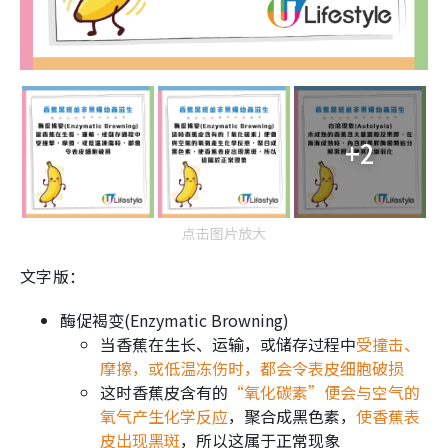
+2
点击图片放大
文字版：
酶促褐变(Enzymatic Browning)
当香蕉在生长、运输，或储存过程中
受撞击、
摩擦，或低温冻伤时，都会令表皮细胞破损
这时香蕉皮含有的
“氧化碳素”便会与空气的
氧气产生化学反应
，聚合成黑色素，
使香蕉表
皮出现黑斑
，所以这属于正常现象