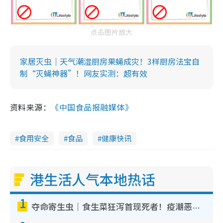
点击图片放大
家居灭虫｜天气潮湿厨房果蝇成灾！3样厨房法宝自
制“灭蝇神器”！网友实测：超有效
资料来源：
《中国食品报融媒体》
食用安全
食品
健康快讯
港生活人气本地热话
1
夺命寄生虫｜食生菜狂泻首现死者！疫潮恶化录1.8万宗病例 揭洗菜3大谬误