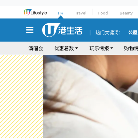
HK
Travel
Food
Beauty
热门关键词：
公屋
演唱会
优惠着数
玩乐情报
购物