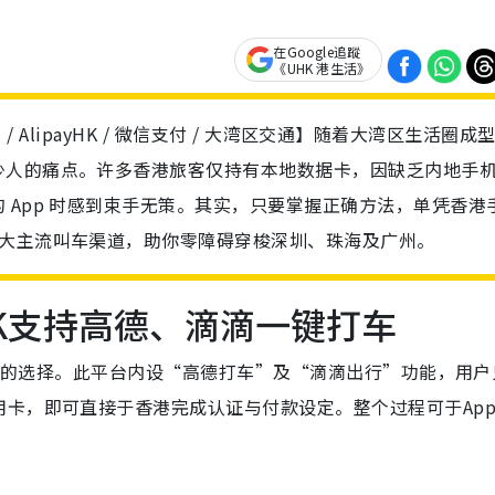
在Google追蹤
《UHK 港生活》
 / AlipayHK / 微信支付 / 大湾区交通】随着大湾区生活圈成
少人的痛点。许多香港旅客仅持有本地数据卡，因缺乏内地手
 App 时感到束手无策。其实，只要掌握正确方法，单凭香港
3大主流叫车渠道，助你零障碍穿梭深圳、珠海及广州。
ayHK支持高德、滴滴一键打车
用的选择。此平台内设“高德打车”及“滴滴出行”功能，用户
卡，即可直接于香港完成认证与付款设定。整个过程可于Ap