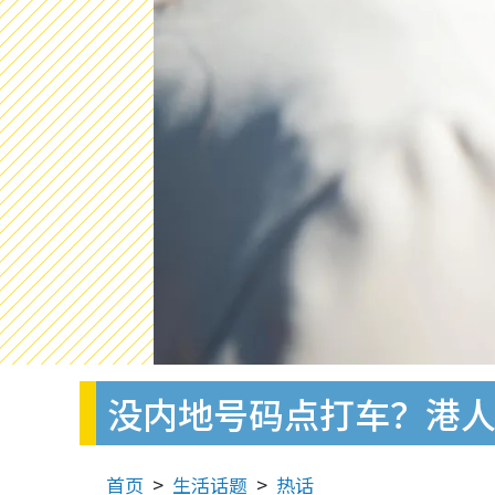
没内地号码点打车？港人北
首页
生活话题
热话