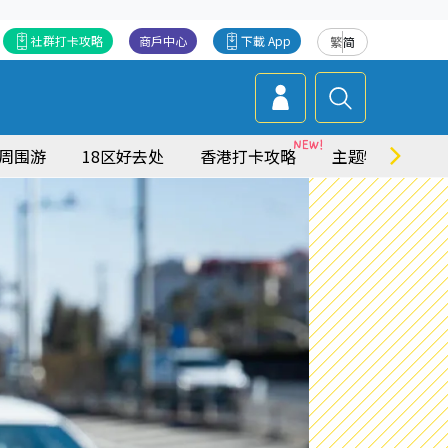
社群打卡攻略
商戶中心
下載 App
繁
简
周围游
18区好去处
香港打卡攻略
主题特集