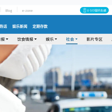
Blog
e-zone
U GO搵好去處
热话
娱乐新闻
定期存款
情报
饮食情报
娱乐
社会
影片专区