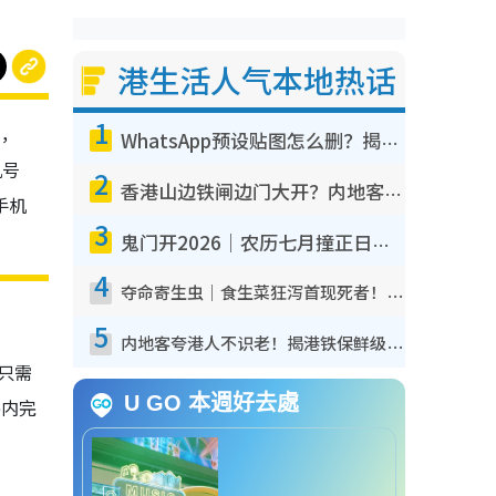
港生活人气本地热话
1
型，
WhatsApp预设贴图怎么删？揭秘1招“反向操作”还原简洁界面 附3步实测教程
机号
2
香港山边铁闸边门大开？内地客困惑意义何在！网友神回复：这种叫法理性防御
手机
3
鬼门开2026｜农历七月撞正日全食特别邪？专家警告切忌做一事！揭4大禁忌+2招保平安
4
夺命寄生虫｜食生菜狂泻首现死者！疫潮恶化录1.8万宗病例 揭洗菜3大谬误
5
内地客夸港人不识老！揭港铁保鲜级冷气 港人求放过：别投诉
只需
U GO 本週好去處
p内完