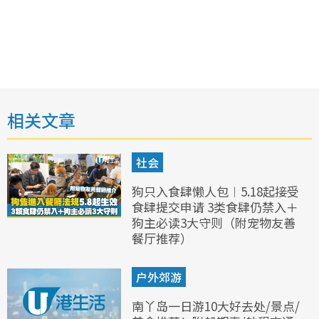
相关文章
社会
狗只入食肆懒人包︱5.18起接受
食肆提交申请 3类食肆仍禁入＋
狗主必读3大守则（附宠物友善
餐厅推荐）
户外郊游
南丫岛一日游10大好去处/景点/