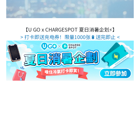
【U GO x CHARGESPOT 夏日消暑企划⚡】
> 打卡即送充电券！限量1000张🔋送完即止 <