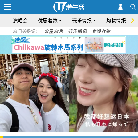
演唱会
优惠着数
玩乐情报
购物情报
热门关键词：
公屋热话
娱乐新闻
定期存款