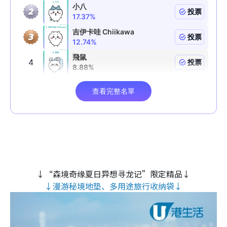
↓“森境奇缘夏日异想寻龙记”限定精品↓
↓漫游秘境地垫、多用途旅行收纳袋↓