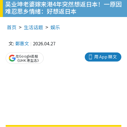
吴业坤老婆嫁来港4年突然想返日本！一原因
难忍思乡情绪：好想返日本
首页
生活话题
娱乐
文:
鄭惠文
2026.04.27
在Google追蹤
用 App 睇文
《UHK 港生活》