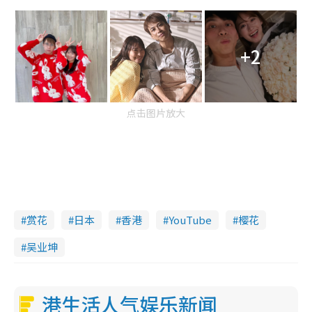
+2
点击图片放大
赏花
日本
香港
YouTube
樱花
吴业坤
港生活人气娱乐新闻