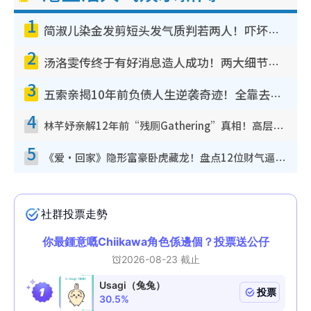
1
简淑儿染金发剪短头发气质判若两人！吓坏老公麦大力都认不出：“你做什么？”
2
汤洛雯传终于有好消息造人成功！两大细节曝孕味极浓引猜测：大肚婆先会咁！
3
五索亲揭10年前负债人生逆袭奇迹！全靠去一地方转运后即遇上马先生
4
林芊妤亲解12年前“残厕Gathering”真相！高层解约一句话重创尊严，至今拒返TVB
5
《爱·回家》隐形富豪卧虎藏龙！盘点12位财气逼人的有钱艺人：这位美女3亿身家不愁做