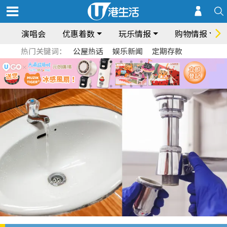
演唱会
优惠着数
玩乐情报
购物情报
热门关键词：
公屋热话
娱乐新闻
定期存款