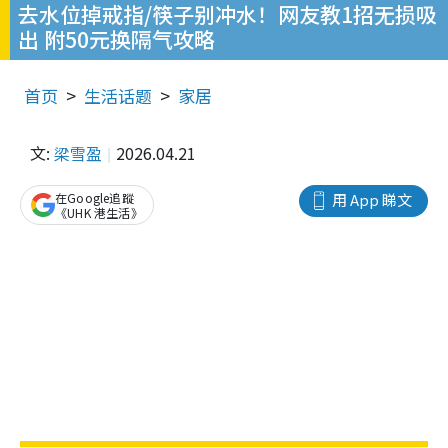
去水位掉戒指/筷子别冲水！网友教1招无损吸
出 附50元换隔气攻略
首页
生活话题
家居
文:
梁雪盈
2026.04.21
在Google追蹤
用 App 睇文
《UHK 港生活》