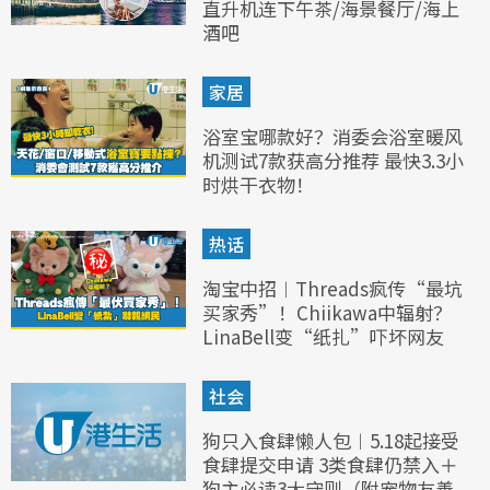
直升机连下午茶/海景餐厅/海上
酒吧
家居
浴室宝哪款好？消委会浴室暖风
机测试7款获高分推荐 最快3.3小
时烘干衣物！
热话
淘宝中招︱Threads疯传“最坑
买家秀”！Chiikawa中辐射？
LinaBell变“纸扎”吓坏网友
社会
狗只入食肆懒人包︱5.18起接受
食肆提交申请 3类食肆仍禁入＋
狗主必读3大守则（附宠物友善