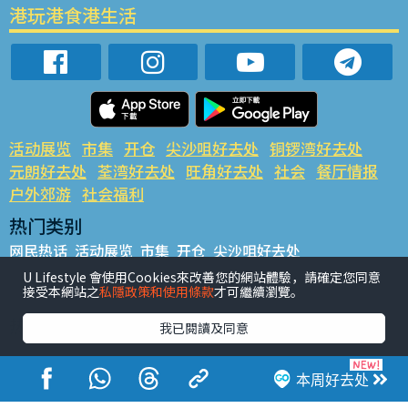
港玩港食港生活
活动展览
市集
开仓
尖沙咀好去处
铜锣湾好去处
元朗好去处
荃湾好去处
旺角好去处
社会
餐厅情报
户外郊游
社会福利
热门类别
网民热话
活动展览
市集
开仓
尖沙咀好去处
铜锣湾好去处
元朗好去处
荃湾好去处
旺角好去处
社会
U Lifestyle 會使用Cookies來改善您的網站體驗，請確定您同意
接受本網站之
私隱政策和使用條款
才可繼續瀏覽。
餐厅情报
户外郊游
热门标签
我已閱讀及同意
#UGO揾好去处
#人气活动推介
#美食社群热话
#亲子玩乐好去处
#ULifestyle应用程式
#限时抢
本周好去处
#UJetso礼物放送
#ULifestyle商户中心
#著数
#网络热话