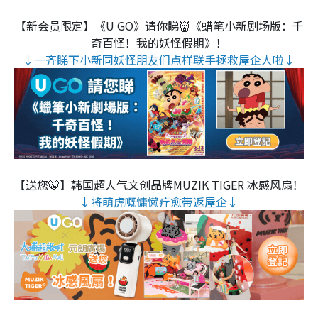
【新会员限定】《U GO》请你睇👹《蜡笔小新剧场版：千
奇百怪！我的妖怪假期》！
↓一齐睇下小新同妖怪朋友们点样联手拯救屋企人啦↓
【送您🐯】韩国超人气文创品牌MUZIK TIGER 冰感风扇！
↓将萌虎嘅慵懒疗愈带返屋企↓