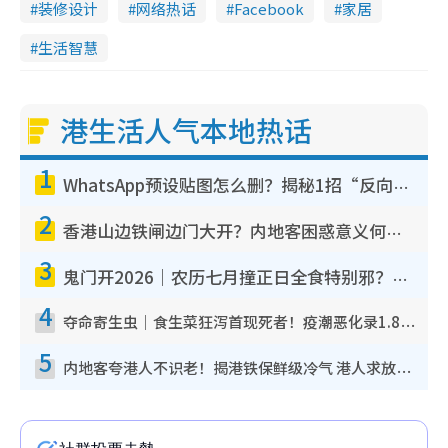
装修设计
网络热话
Facebook
家居
生活智慧
港生活人气本地热话
1
WhatsApp预设贴图怎么删？揭秘1招“反向操作”还原简洁界面 附3步实测教程
2
香港山边铁闸边门大开？内地客困惑意义何在！网友神回复：这种叫法理性防御
3
鬼门开2026｜农历七月撞正日全食特别邪？专家警告切忌做一事！揭4大禁忌+2招保平安
4
夺命寄生虫｜食生菜狂泻首现死者！疫潮恶化录1.8万宗病例 揭洗菜3大谬误
5
内地客夸港人不识老！揭港铁保鲜级冷气 港人求放过：别投诉