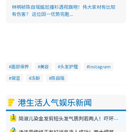
林明祯陈自瑶尴尬撞衫透视旗袍！伟大家材有比较
有伤害？ 这位因一优势完胜...
面部保养
美容
头发护理
Instagram
保湿
冻龄
陈自瑶
港生活人气娱乐新闻
1
简淑儿染金发剪短头发气质判若两人！吓坏老公麦大力都认不出：“你做什么？”
2