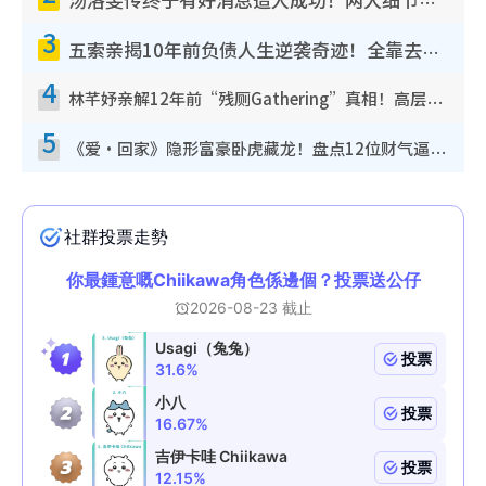
汤洛雯传终于有好消息造人成功！两大细节曝孕味极浓引猜测：大肚婆先会咁！
3
五索亲揭10年前负债人生逆袭奇迹！全靠去一地方转运后即遇上马先生
4
林芊妤亲解12年前“残厕Gathering”真相！高层解约一句话重创尊严，至今拒返TVB
5
《爱·回家》隐形富豪卧虎藏龙！盘点12位财气逼人的有钱艺人：这位美女3亿身家不愁做