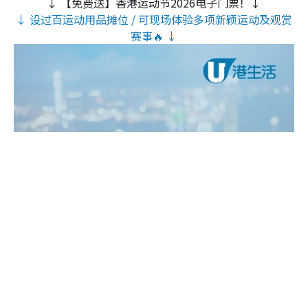
↓ 【免费送】香港运动节2026电子门票！↓
↓ 设过百运动用品摊位 / 可现场体验多项新颖运动及观赏
赛事🔥 ↓