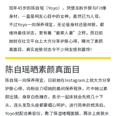
现年45岁的陈自瑶（Yoyo），凭借冻龄外貌与Fit爆
身材，一直是网友心目中的女神。虽然已为人母，
不过Yoyo一向保养得宜，无论是身材还是样貌，都
维持最佳状态，更有著“最索人妻”之称。而日前
她就在社交平台上大方分享护肤心得，曝光了素颜
真面目，真实皮肤状态令不少网友感到震惊！
陈自瑶晒素颜真面目
陈自瑶一向保养得宜，日前她在Instagram上就大方分享
护肤心得，向粉丝介绍她的晨间保养程序。片中她以素
颜出镜，身穿白色睡衣，表示一起床就会先梳几十下
头，连头发及头皮都要细心呵护。进行简单的梳洗后，
Yoyo就配合美容仪，敷了保湿啫喱面膜，再涂上爽肤水