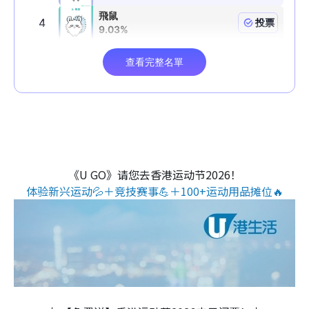
《U GO》请您去香港运动节2026！
体验新兴运动💦＋竞技赛事💪＋100+运动用品摊位🔥