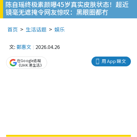
陈自瑶终极素颜曝45岁真实皮肤状态！超近
镜毫无遮掩令网友惊叹：黑眼圈都冇
首页
生活话题
娱乐
文:
鄭惠文
2026.04.26
在Google追蹤
用 App 睇文
《UHK 港生活》