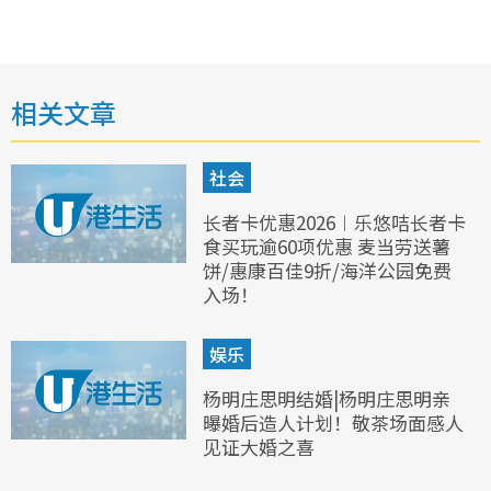
相关文章
社会
长者卡优惠2026︱乐悠咭长者卡
食买玩逾60项优惠 麦当劳送薯
饼/惠康百佳9折/海洋公园免费
入场！
娱乐
杨明庄思明结婚|杨明庄思明亲
曝婚后造人计划！敬茶场面感人
见证大婚之喜