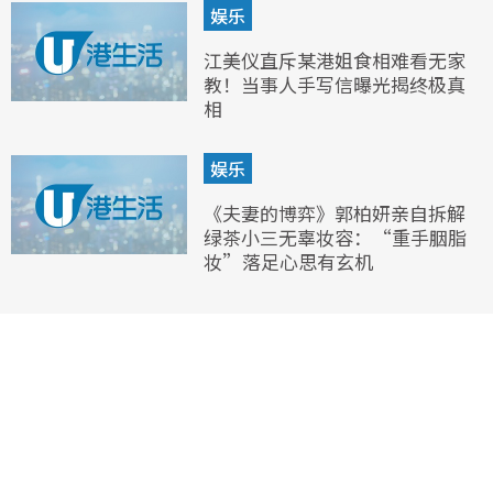
娱乐
江美仪直斥某港姐食相难看无家
教！当事人手写信曝光揭终极真
相
娱乐
《夫妻的博弈》郭柏妍亲自拆解
绿茶小三无辜妆容：“重手胭脂
妆”落足心思有玄机