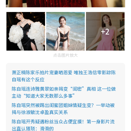
+2
点击图片放大
萧正楠陈家乐拍片宠妻晒恩爱 唯独王浩信零影踪陈
自瑶有这个反应
陈自瑶连诗雅黄翠如亲揭变“闺密”真相 这一位做
主动“知道大家无数那么多事”
陈自瑶突然被踢出闺蜜团姐妹情疑生变？一举动被
揭与徐淑敏沈卓盈真实关系
陈自瑶开秀疑遇粉丝当众占便宜摸！第一身影片流
出直认猥琐：滑滑的