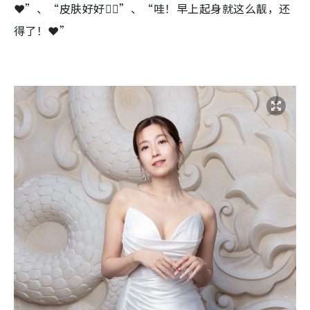
❤️”、“皮肤好好👍🏻”、“哇！早上起身就这么靓，还
得了！❤️”