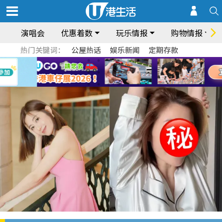
演唱会
优惠着数
玩乐情报
购物情报
热门关键词：
公屋热话
娱乐新闻
定期存款