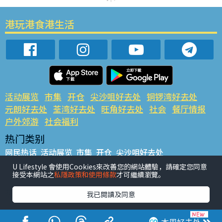
港玩港食港生活
活动展览
市集
开仓
尖沙咀好去处
铜锣湾好去处
元朗好去处
荃湾好去处
旺角好去处
社会
餐厅情报
户外郊游
社会福利
热门类别
网民热话
活动展览
市集
开仓
尖沙咀好去处
铜锣湾好去处
元朗好去处
荃湾好去处
旺角好去处
社会
U Lifestyle 會使用Cookies來改善您的網站體驗，請確定您同意
接受本網站之
私隱政策和使用條款
才可繼續瀏覽。
餐厅情报
户外郊游
热门标签
我已閱讀及同意
#UGO揾好去处
#人气活动推介
#美食社群热话
#亲子玩乐好去处
#ULifestyle应用程式
#限时抢