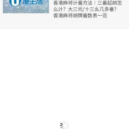
香港麻将计番方法︱三番起胡怎
么计？大三元/十三幺几多番？
香港麻将胡牌番数表一览