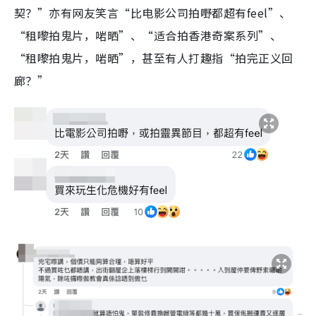
契？”亦有网友笑言“比电影公司拍嘢都超有feel”、
“租嚟拍鬼片，啱晒”、“适合拍香港奇案系列”、
“租嚟拍鬼片，啱晒”，甚至有人打趣指“拍完正义回
廊？”