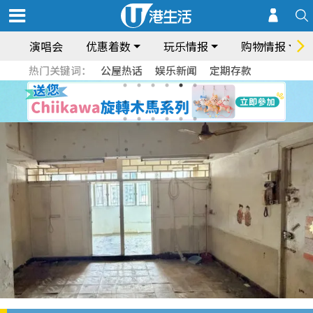
演唱会
优惠着数
玩乐情报
购物情报
热门关键词：
公屋热话
娱乐新闻
定期存款