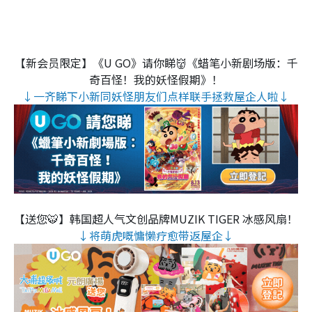
【新会员限定】《U GO》请你睇👹《蜡笔小新剧场版：千
奇百怪！我的妖怪假期》！
↓一齐睇下小新同妖怪朋友们点样联手拯救屋企人啦↓
【送您🐯】韩国超人气文创品牌MUZIK TIGER 冰感风扇！
↓将萌虎嘅慵懒疗愈带返屋企↓