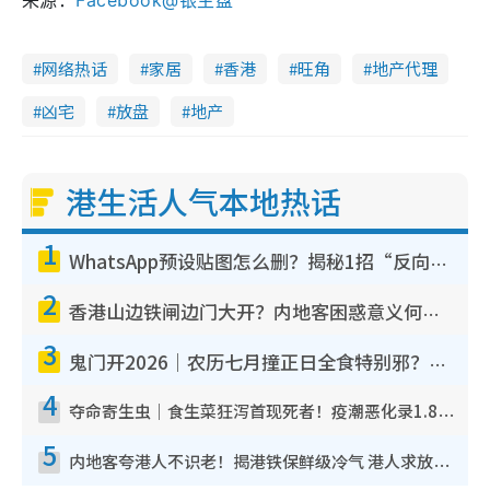
来源：
Facebook@银主盘
网络热话
家居
香港
旺角
地产代理
凶宅
放盘
地产
港生活人气本地热话
1
WhatsApp预设贴图怎么删？揭秘1招“反向操作”还原简洁界面 附3步实测教程
2
香港山边铁闸边门大开？内地客困惑意义何在！网友神回复：这种叫法理性防御
3
鬼门开2026｜农历七月撞正日全食特别邪？专家警告切忌做一事！揭4大禁忌+2招保平安
4
夺命寄生虫｜食生菜狂泻首现死者！疫潮恶化录1.8万宗病例 揭洗菜3大谬误
5
内地客夸港人不识老！揭港铁保鲜级冷气 港人求放过：别投诉