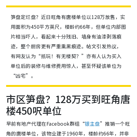
笋盘定烂盘？近日旺角有唐楼单位以128万放售，实
用面积为450平方英尺，楼龄约66年，但单位内部图
片相当吓人，看起来十分残旧、墙身有油漆剥落痕
迹，整个厨房更有严重熏黑痕迹。帖文引发热议，
有网友认为“抵玩！有无楼契？”亦有人认为买入
单位后的装修与维修费用惊人，甚至怀疑该单位为
“凶宅”。
市区笋盘？128万买到旺角唐
楼450呎单位
早前有地产代理在Facebook群组“
银主盘
”推销一个旺
角的唐楼单位，该物业建于1960年，楼龄约66年，并非