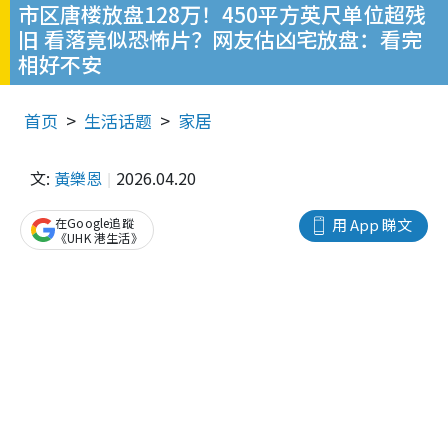
市区唐楼放盘128万！450平方英尺单位超残
旧 看落竟似恐怖片？网友估凶宅放盘：看完
相好不安
首页
生活话题
家居
文:
黃樂恩
2026.04.20
在Google追蹤
用 App 睇文
《UHK 港生活》