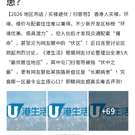
患？
【2026 地区热话 / 买楼避伏 / 扫管笏】 香港人买楼，环
境、楼价与配套往往难以兼得。不少新开发区标榜“环
境优美、极具潜力”，但入伙后才发现交通配套“攞
命”，甚至沦为网友眼中的“伏区”！近日连登讨论区
掀起热烈讨论，《港生活》根据网友讨论整理出全港5大
“最伏居住地区”，其中屯门扫管笏被指“伏中之
最”，更有网友狠批某铁路新盘区是“长期病患”！究
竟哪一区最令业主揼心口？即睇网友超真实毒舌评测！
+69