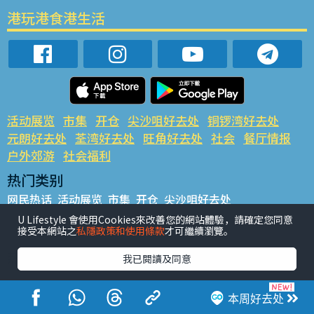
港玩港食港生活
活动展览
市集
开仓
尖沙咀好去处
铜锣湾好去处
元朗好去处
荃湾好去处
旺角好去处
社会
餐厅情报
户外郊游
社会福利
热门类别
网民热话
活动展览
市集
开仓
尖沙咀好去处
铜锣湾好去处
元朗好去处
荃湾好去处
旺角好去处
社会
U Lifestyle 會使用Cookies來改善您的網站體驗，請確定您同意
接受本網站之
私隱政策和使用條款
才可繼續瀏覽。
餐厅情报
户外郊游
热门标签
我已閱讀及同意
#UGO揾好去处
#人气活动推介
#美食社群热话
#亲子玩乐好去处
#ULifestyle应用程式
#限时抢
本周好去处
#UJetso礼物放送
#ULifestyle商户中心
#著数
#网络热话