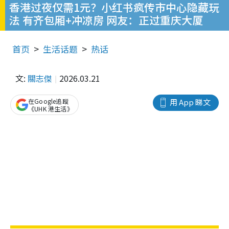
香港过夜仅需1元？小红书疯传市中心隐藏玩
法 有齐包厢+冲凉房 网友：正过重庆大厦
首页
生活话题
热话
文:
關志傑
2026.03.21
在Google追蹤
用 App 睇文
《UHK 港生活》