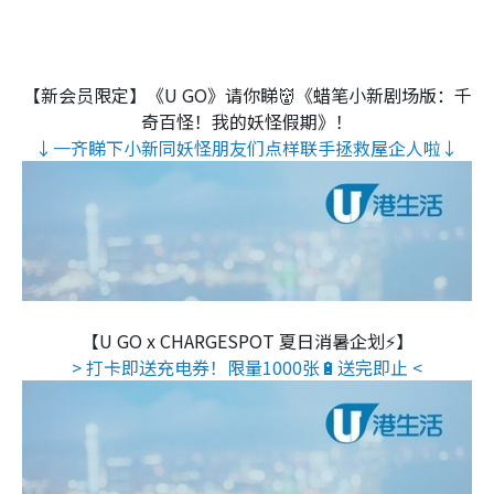
【新会员限定】《U GO》请你睇👹《蜡笔小新剧场版：千
奇百怪！我的妖怪假期》！
↓一齐睇下小新同妖怪朋友们点样联手拯救屋企人啦↓
【U GO x CHARGESPOT 夏日消暑企划⚡】
> 打卡即送充电券！限量1000张🔋送完即止 <