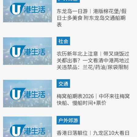
东龙岛一日游︱港版棉花堡/假
日士多美食 附东龙岛交通船期
表
社会
农历新年北上注意︱带叉烧饭过
关都出事？一文看清中港两地过
关违禁品：兰花/药油/尿袋限制
交通
梅窝船期表2026｜中环来往梅窝
快船、慢船时间+票价
户外郊游
香港日落靓位︱九龙区10大看日