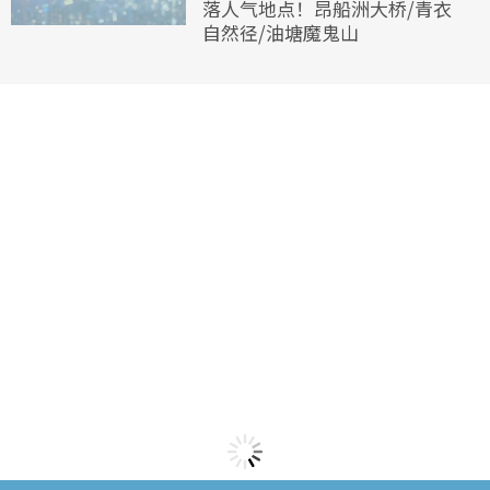
落人气地点！昂船洲大桥/青衣
自然径/油塘魔鬼山