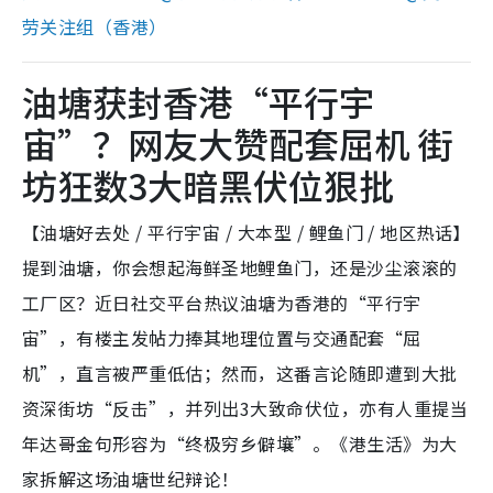
劳关注组（香港）
油塘获封香港“平行宇
宙”？网友大赞配套屈机 街
坊狂数3大暗黑伏位狠批
【油塘好去处 / 平行宇宙 / 大本型 / 鲤鱼门 / 地区热话】
提到油塘，你会想起海鲜圣地鲤鱼门，还是沙尘滚滚的
工厂区？近日社交平台热议油塘为香港的“平行宇
宙”，有楼主发帖力捧其地理位置与交通配套“屈
机”，直言被严重低估；然而，这番言论随即遭到大批
资深街坊“反击”，并列出3大致命伏位，亦有人重提当
年达哥金句形容为“终极穷乡僻壤”。《港生活》为大
家拆解这场油塘世纪辩论！