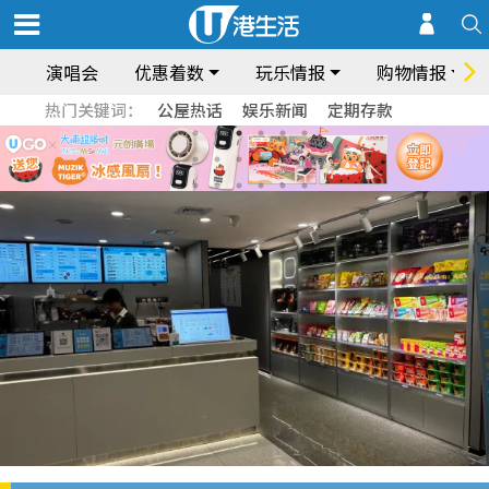
演唱会
优惠着数
玩乐情报
购物情报
热门关键词：
公屋热话
娱乐新闻
定期存款