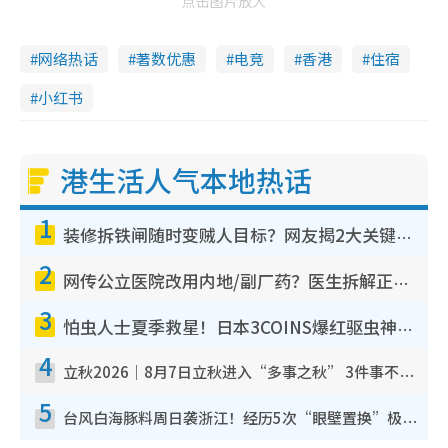
点击图片放大
网络热话
著数优惠
电竞
香港
住宿
小红书
港生活人气本地热话
1
装修拆铁闸随时变贼人目标？网友揭2大关键用途：装新款等于白装？附新旧铁闸分别
2
网传公立医院改用内地/副厂药？医生拆解正副厂分别，揭4类人换药随时出事
3
怕虫人士夏季救星！日本3COINS爆红驱虫神器$45起 1招“全程免触碰”轻松搞定小强
4
立秋2026｜8月7日立秋进入“多事之秋” 3件事不可做！专家教6招开运 清杂物／钱包纳气接好运
5
台风白海豚料周日袭浙江！经历5次“眼壁置换”极罕见 成登陆内地最长途台风