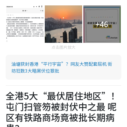
+46
点击图片放大
油塘获封香港“平行宇宙”？网友大赞配套屈机 街
坊狂数3大暗黑伏位狠批
全港5大“最伏居住地区”！
屯门扫管笏被封伏中之最 呢
区有铁路商场竟被批长期病