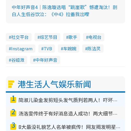
中年好声音4｜陈逸璇选唱“跳崖歌”憾遭淘汰！剖
白人生低谷饮泣：《中4》拉番我出嚟
社交平台
综艺节目
歌手
电视台
Instagram
TVB
车婉婉
陈洁灵
谷娅溦
中年好声音
港生活人气娱乐新闻
1
简淑儿染金发剪短头发气质判若两人！吓坏老公麦大力都认不出：“你做什么？”
2
汤洛雯传终于有好消息造人成功！两大细节曝孕味极浓引猜测：大肚婆先会咁！
3
8大最没礼貌艺人名单被疯传！网友揭发明星真面目，一致数落这一位是无品天花板？