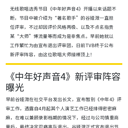
无线歌唱选秀节目《中年好声音4》开播以来话题不
断，节目中被介绍为“著名歌手”的谷娅溦一直担
任评审，不过却因评价风格两极、以及不点名指责
某“大师”博流量等而成为是非焦点。早前她就以
工作繁忙为由宣布退出评审团，日前TVB终于公布
新评审阵容，由这位歌唱大师接棒顶上！
《中年好声音4》新评审阵容
曝光
早前谷娅溦在社交平台发出长文，宣布暂别《中年4》评
审工作，透露自4月起其个人演艺工作已经排得密密麻
麻，在难以兼顾录影档期的情况下，经过与公司慎重商
量后，最终决定忍痛离队退出。谷娅溦正式宣布退出节