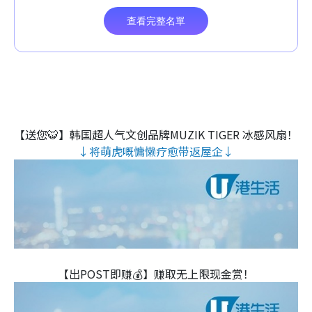
【送您🐯】韩国超人气文创品牌MUZIK TIGER 冰感风扇！
↓将萌虎嘅慵懒疗愈带返屋企↓
【出POST即赚💰】赚取无上限现金赏！