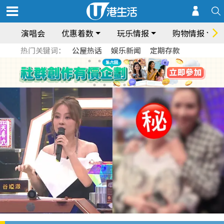
演唱会
优惠着数
玩乐情报
购物情报
热门关键词：
公屋热话
娱乐新闻
定期存款