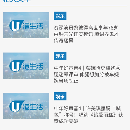
娱乐
资深演员黎彼得离世享年76岁
由钟志光证实死讯 填词界鬼才
传奇落幕
娱乐
中年好声音4｜蔡婉怡穿旗袍秀
腿迷晕评审 伸腿想加分被车婉
婉当场制止
娱乐
中年好声音4｜许美琪摆脱“喊
包”称号！唱跳《给爱丽丝》获
赞成功突破