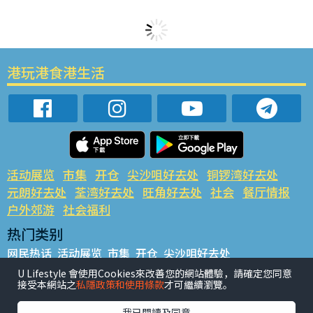
港玩港食港生活
活动展览
市集
开仓
尖沙咀好去处
铜锣湾好去处
元朗好去处
荃湾好去处
旺角好去处
社会
餐厅情报
户外郊游
社会福利
热门类别
网民热话
活动展览
市集
开仓
尖沙咀好去处
铜锣湾好去处
元朗好去处
荃湾好去处
旺角好去处
社会
U Lifestyle 會使用Cookies來改善您的網站體驗，請確定您同意
接受本網站之
私隱政策和使用條款
才可繼續瀏覽。
餐厅情报
户外郊游
热门标签
我已閱讀及同意