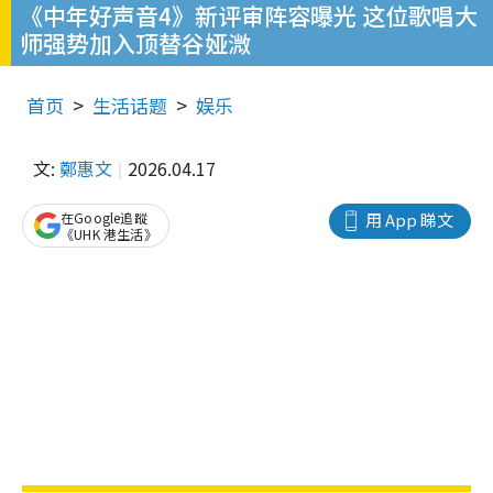
《中年好声音4》新评审阵容曝光 这位歌唱大
师强势加入顶替谷娅溦
首页
生活话题
娱乐
文:
鄭惠文
2026.04.17
在Google追蹤
用 App 睇文
《UHK 港生活》