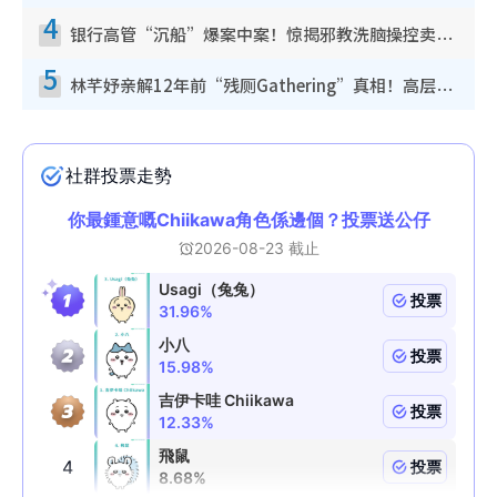
4
银行高管“沉船”爆案中案！惊揭邪教洗脑操控卖淫被吞600万，幕后黑手讲多错多
5
林芊妤亲解12年前“残厕Gathering”真相！高层解约一句话重创尊严，至今拒返TVB