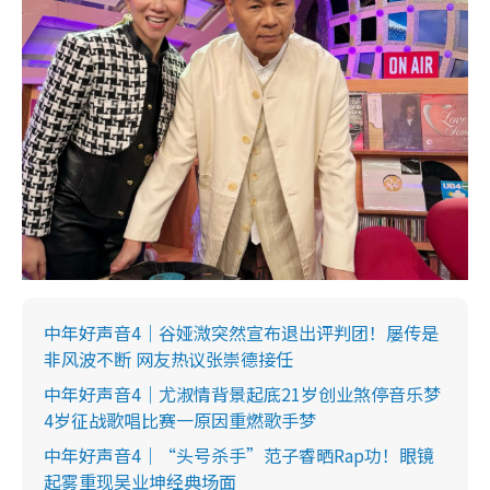
中年好声音4｜谷娅溦突然宣布退出评判团！屡传是
非风波不断 网友热议张崇德接任
中年好声音4｜尤淑情背景起底21岁创业煞停音乐梦
4岁征战歌唱比赛一原因重燃歌手梦
中年好声音4｜“头号杀手”范子睿晒Rap功！眼镜
起雾重现吴业坤经典场面