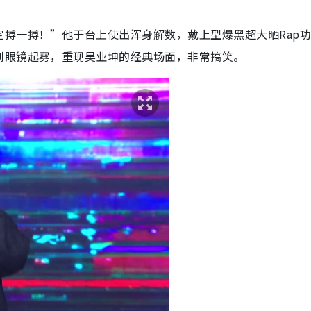
搏一搏！”他于台上使出浑身解数，戴上型爆黑超大晒Rap
到眼镜起雾，重现吴业坤的经典场面，非常搞笑。