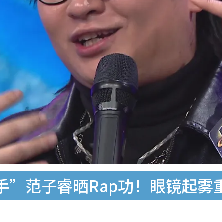
手”范子睿晒Rap功！眼镜起雾