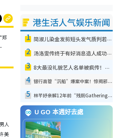
港生活人气娱乐新闻
1
“郑
简淑儿染金发剪短头发气质判若两人！吓坏老公麦大力都认不出：“你做什么？”
一
2
汤洛雯传终于有好消息造人成功！两大细节曝孕味极浓引猜测：大肚婆先会咁！
3
8大最没礼貌艺人名单被疯传！网友揭发明星真面目，一致数落这一位是无品天花板？
4
银行高管“沉船”爆案中案！惊揭邪教洗脑操控卖淫被吞600万，幕后黑手讲多错多
5
林芊妤亲解12年前“残厕Gathering”真相！高层解约一句话重创尊严，至今拒返TVB
U GO 本週好去處
《男人
s许美