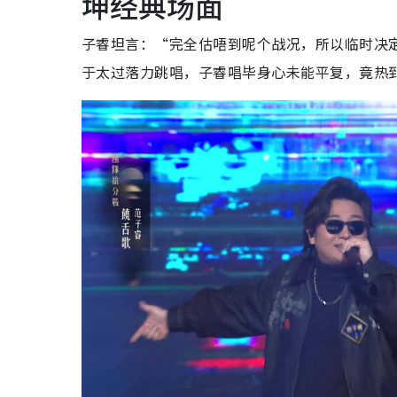
坤经典场面
子睿坦言：“完全估唔到呢个战况，所以临时决定
于太过落力跳唱，子睿唱毕身心未能平复，竟热