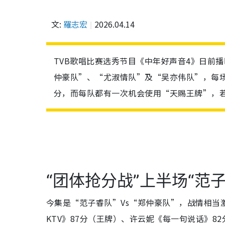
文:
羅志宏
2026.04.14
TVB歌唱比赛选秀节目《中年好声音4》日前
仲豪队”、“尤淑情队”及“吴亦伟队”，每场
分，而每队都有一次机会使用“天赐王牌”，
“团体抢分战”上半场“范子
今集是“范子睿队”Vs“郑仲豪队”，战情相当激烈！
KTV》87分（王牌）、许云妮《每一句说话》82