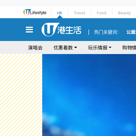
HK
Travel
Food
Beauty
热门关键词：
公屋
演唱会
优惠着数
玩乐情报
购物