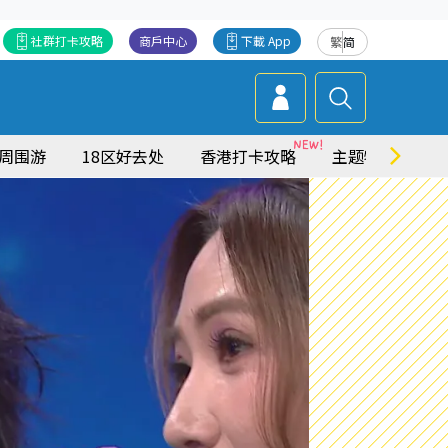
社群打卡攻略
商戶中心
下載 App
繁
简
周围游
18区好去处
香港打卡攻略
主题特集