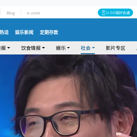
Blog
e-zone
U GO搵好去處
热话
娱乐新闻
定期存款
情报
饮食情报
娱乐
社会
影片专区