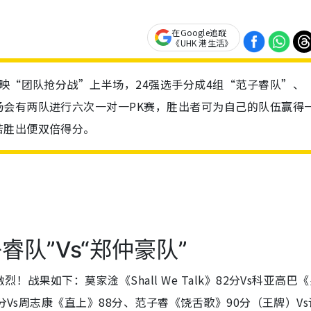
在Google追蹤
《UHK 港生活》
播映“团队抢分战”上半场，24强选手分成4组“范子睿队”、
会有两队进行六次一对一PK赛，胜出者可为自己的队伍赢得
若胜出便双倍得分。
睿队”Vs“郑仲豪队”
战果如下：莫家淦《Shall We Talk》82分Vs科亚高巴
分Vs周志康《直上》88分、范子睿《饶舌歌》90分（王牌）V