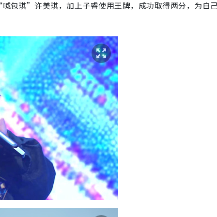
赢“喊包琪”许美琪，加上子睿使用王牌，成功取得两分，为自