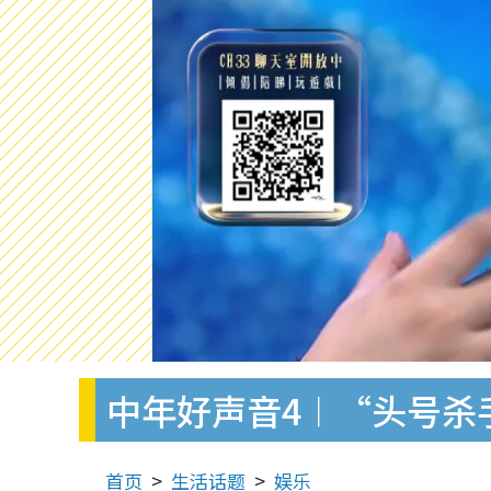
中年好声音4︱“头号杀
首页
生活话题
娱乐