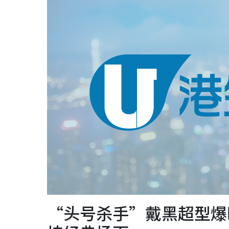
“头号杀手”戴黑超型爆晒