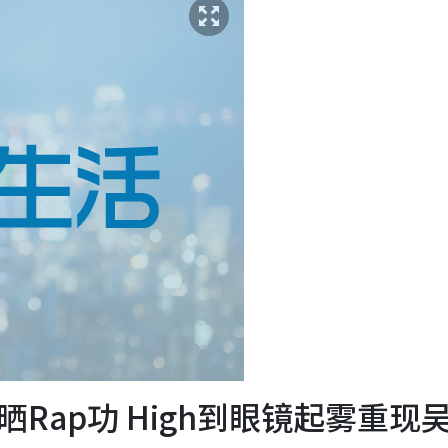
Rap功 High到眼镜起雾重现