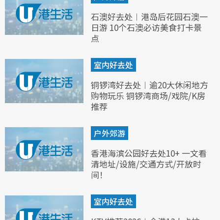
石澳好去处︱港岛后花园石澳一
日游 10个石澳必访美食打卡景
点
室内好去处
铜锣湾好去处︱逾20大休闲地方
购物玩乐 铜锣湾商场/戏院/K房
推荐
户外郊游
香港海滨公园好去处10+ 一文看
清地址/设施/交通方式/开放时
间！
室内好去处