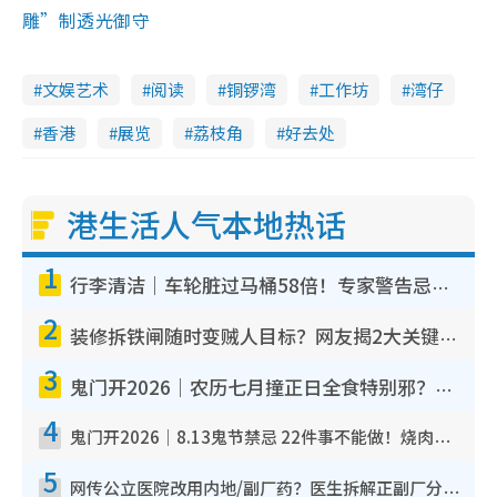
雕”制透光御守
文娱艺术
阅读
铜锣湾
工作坊
湾仔
香港
展览
荔枝角
好去处
港生活人气本地热话
1
行李清洁｜车轮脏过马桶58倍！专家警告忌用酒精擦 教1招免脏手除菌
2
装修拆铁闸随时变贼人目标？网友揭2大关键用途：装新款等于白装？附新旧铁闸分别
3
鬼门开2026｜农历七月撞正日全食特别邪？专家警告切忌做一事！揭4大禁忌+2招保平安
4
鬼门开2026｜8.13鬼节禁忌 22件事不能做！烧肉、刺身要少食？半夜勿吹口哨/打给个电话
5
网传公立医院改用内地/副厂药？医生拆解正副厂分别，揭4类人换药随时出事