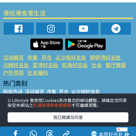
港玩港食港生活
活动展览
市集
开仓
尖沙咀好去处
铜锣湾好去处
元朗好去处
荃湾好去处
旺角好去处
社会
餐厅情报
户外郊游
社会福利
热门类别
网民热话
活动展览
市集
开仓
尖沙咀好去处
铜锣湾好去处
元朗好去处
荃湾好去处
旺角好去处
社会
U Lifestyle 會使用Cookies來改善您的網站體驗，請確定您同意
接受本網站之
私隱政策和使用條款
才可繼續瀏覽。
餐厅情报
户外郊游
热门标签
我已閱讀及同意
#UGO揾好去处
#人气活动推介
#美食社群热话
#亲子玩乐好去处
#ULifestyle应用程式
#限时抢
本周好去处