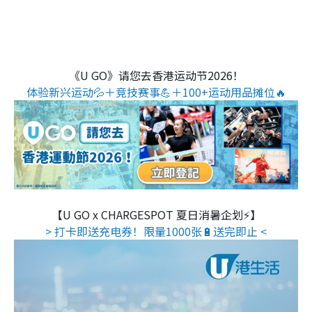
《U GO》请您去香港运动节2026！
体验新兴运动💦＋竞技赛事💪＋100+运动用品摊位🔥
【U GO x CHARGESPOT 夏日消暑企划⚡】
> 打卡即送充电券！限量1000张🔋送完即止 <