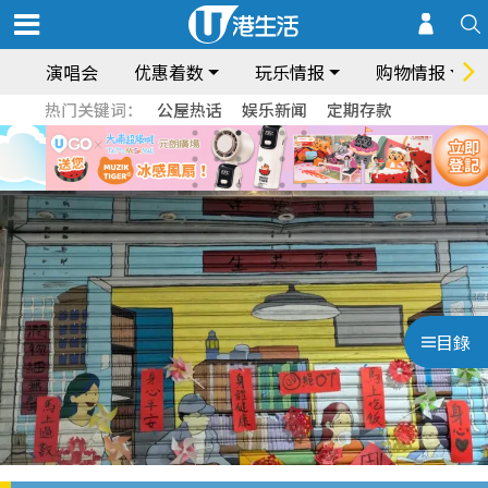
演唱会
优惠着数
玩乐情报
购物情报
热门关键词：
公屋热话
娱乐新闻
定期存款
目錄