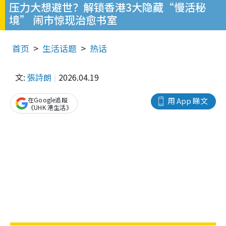
压力大想避世？解锁香港3大隐藏“慢活秘
境” 闹市惊现治愈书室
首页
生活话题
热话
文:
張詩朗
2026.04.19
在Google追蹤
用 App 睇文
《UHK 港生活》