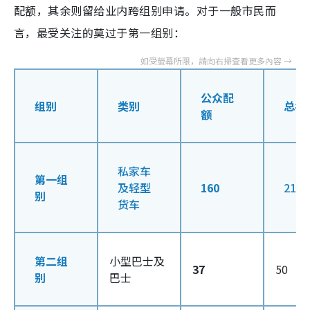
配额，其余则留给业内跨组别申请。对于一般市民而
言，最受关注的莫过于第一组别：
公众配
组别
类别
总名
额
私家车
第一组
及轻型
160
214
别
货车
第二组
小型巴士及
37
50
别
巴士