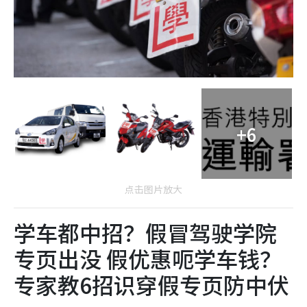
+6
点击图片放大
学车都中招？假冒驾驶学院
专页出没 假优惠呃学车钱？
专家教6招识穿假专页防中伏