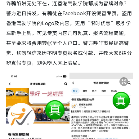
诈骗陷阱无处不在，连香港驾驶学院都成为冒牌对象？
警方近日揭发，有骗徒在Facebook开设假冒专页，盗用
香港驾驶学院的Logo及内容，更用“限时优惠”吸引学
车新手上钩。可见专页内容几可乱真，报名流程简陋，
甚至要求将费用转帐至个人户口。警方呼吁市民提高警
觉，切勿轻信来历不明专页报名或付款，并教大家6招分
辨真假专页，避免堕入网上骗局。