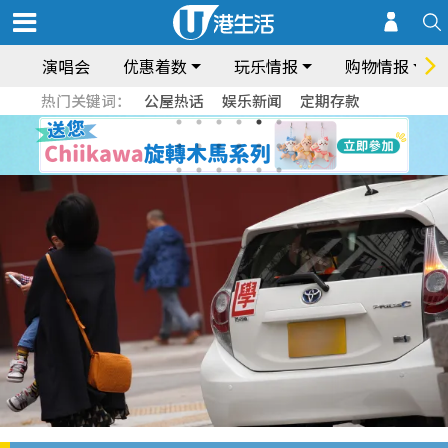
演唱会
优惠着数
玩乐情报
购物情报
热门关键词：
公屋热话
娱乐新闻
定期存款