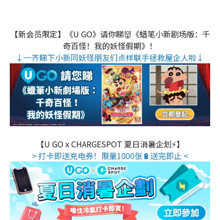
【新会员限定】《U GO》请你睇👹《蜡笔小新剧场版：千
奇百怪！我的妖怪假期》！
↓一齐睇下小新同妖怪朋友们点样联手拯救屋企人啦↓
【U GO x CHARGESPOT 夏日消暑企划⚡】
> 打卡即送充电券！限量1000张🔋送完即止 <