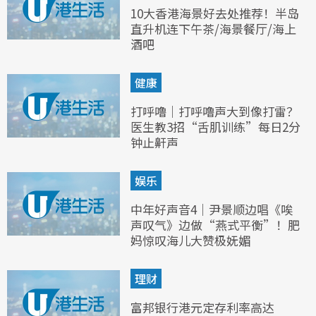
10大香港海景好去处推荐！半岛
直升机连下午茶/海景餐厅/海上
酒吧
健康
打呼噜｜打呼噜声大到像打雷？
医生教3招“舌肌训练”每日2分
钟止鼾声
娱乐
中年好声音4｜尹景顺边唱《唉
声叹气》边做“燕式平衡”！肥
妈惊叹海儿大赞极妩媚
理财
富邦银行港元定存利率高达