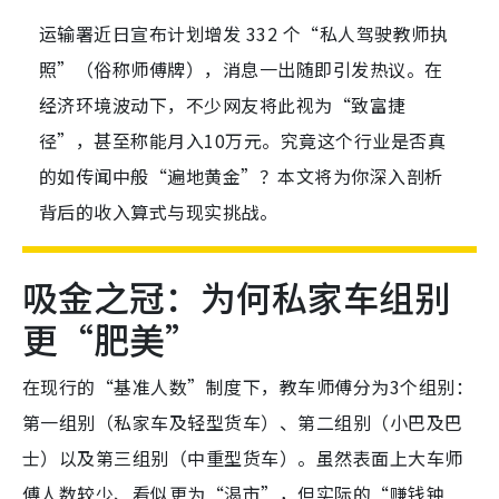
运输署近日宣布计划增发 332 个“私人驾驶教师执
照”（俗称师傅牌），消息一出随即引发热议。在
经济环境波动下，不少网友将此视为“致富捷
径”，甚至称能月入10万元。究竟这个行业是否真
的如传闻中般“遍地黄金”？本文将为你深入剖析
背后的收入算式与现实挑战。
吸金之冠：为何私家车组别
更“肥美”
在现行的“基准人数”制度下，教车师傅分为3个组别：
第一组别（私家车及轻型货车）、第二组别（小巴及巴
士）以及第三组别（中重型货车）。虽然表面上大车师
傅人数较少、看似更为“渴市”，但实际的“赚钱钟