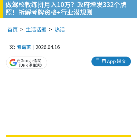
做驾校教练拼月入10万？政府增发332个牌
照！拆解考牌资格+行业潜规则
首页
生活话题
热话
文:
陳嘉蕙
2026.04.16
在Google追蹤
用 App 睇文
《UHK 港生活》