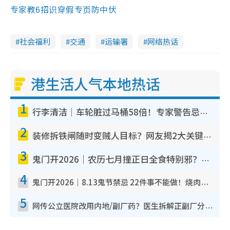
专家教6招识穿假专页防中伏
社会福利
交通
运输署
网络热话
港生活人气本地热话
1
行李清洁｜车轮脏过马桶58倍！专家警告忌用酒精擦 教1招免脏手除菌
2
装修拆铁闸随时变贼人目标？网友揭2大关键用途：装新款等于白装？附新旧铁闸分别
3
鬼门开2026｜农历七月撞正日全食特别邪？专家警告切忌做一事！揭4大禁忌+2招保平安
4
鬼门开2026｜8.13鬼节禁忌 22件事不能做！烧肉、刺身要少食？半夜勿吹口哨/打给个电话
5
网传公立医院改用内地/副厂药？医生拆解正副厂分别，揭4类人换药随时出事