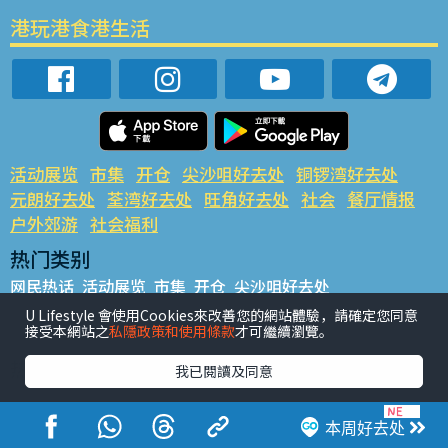
港玩港食港生活
活动展览
市集
开仓
尖沙咀好去处
铜锣湾好去处
元朗好去处
荃湾好去处
旺角好去处
社会
餐厅情报
户外郊游
社会福利
热门类别
网民热话
活动展览
市集
开仓
尖沙咀好去处
铜锣湾好去处
元朗好去处
荃湾好去处
旺角好去处
社会
U Lifestyle 會使用Cookies來改善您的網站體驗，請確定您同意
接受本網站之
私隱政策和使用條款
才可繼續瀏覽。
餐厅情报
户外郊游
热门标签
我已閱讀及同意
#UGO揾好去处
#人气活动推介
#美食社群热话
#亲子玩乐好去处
#ULifestyle应用程式
#限时抢
本周好去处
#UJetso礼物放送
#ULifestyle商户中心
#著数
#网络热话