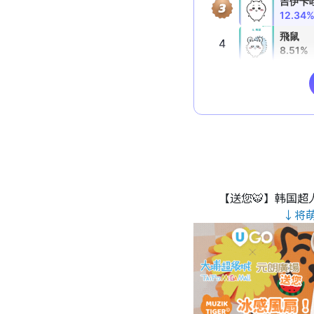
【送您🐯】韩国超人
↓将