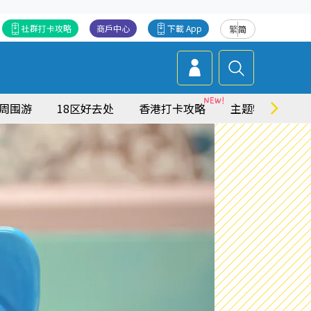
社群打卡攻略
商戶中心
下載 App
繁
简
周围游
18区好去处
香港打卡攻略
主题特集