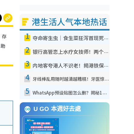
港生活人气本地热话
1
，存
夺命寄生虫｜食生菜狂泻首现死者！疫潮恶化录1.8万宗病例 揭洗菜3大谬误
，助
2
银行高管恋上水疗女技师！两个月借128万惊觉“沉船”沉落火海 揭背后疑似邪教操控卖淫
3
内地客夸港人不识老！揭港铁保鲜级冷气 港人求放过：别投诉
4
牙线棒乱用随时越清越糟糕！牙医惊揭盲目过户细菌恐致蛀牙：这种才是日常真保养
5
WhatsApp预设贴图怎么删？揭秘1招“反向操作”还原简洁界面 附3步实测教程
U GO 本週好去處