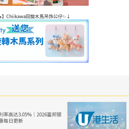
】Chiikawa回旋木⾺吊饰公仔✨↓
率高达3.05%｜2026富邦银
惠每日更新