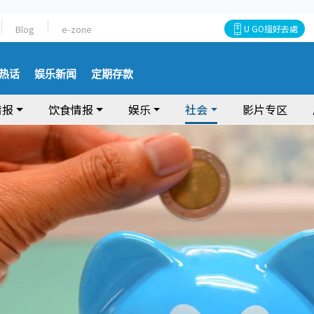
Blog
e-zone
U GO搵好去處
热话
娱乐新闻
定期存款
情报
饮食情报
娱乐
社会
影片专区