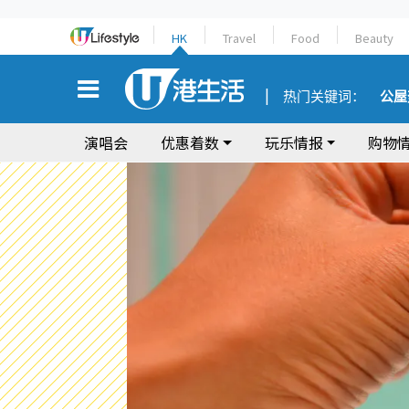
HK
Travel
Food
Beauty
热门关键词：
公屋
演唱会
优惠着数
玩乐情报
购物