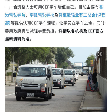
一，合资格人士可用CEF学车增值自己。目前主要有
香
港驾驶学院
、
李健驾驶学校
及
货柜运输业职工总会(课程
部)
等提供认可CEF学车课程，让学员在学车之余，同时
善用政府资助减轻学费负担，
详情以各机构及CEF官方
最新资料为准。