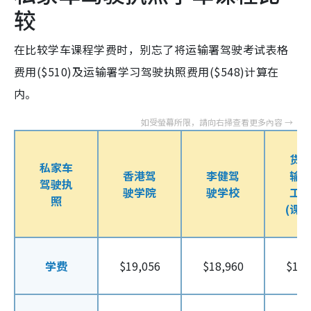
较
在比较学车课程学费时，别忘了将运输署驾驶考试表格
费用($510)及运输署学习驾驶执照费用($548)计算在
内。
货
私家车
香港驾
李健驾
输
驾驶执
驶学院
驶学校
工
照
(课程
学费
$19,056
$18,960
$18,