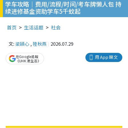
学车攻略｜费用/流程/时间/考车牌懒人包 持
续进修基金资助学车5千蚊起
首页
生活话题
社会
文:
梁穎心
,
陸秋燕
2026.07.29
在Google追蹤
用 App 睇文
《UHK 港生活》