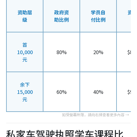
资助层
政府资
学员自
资
级
助比例
付比例
首
10,000
80%
20%
$8,
元
余下
15,000
60%
40%
$9,
元
私家车驾驶执照学车课程比