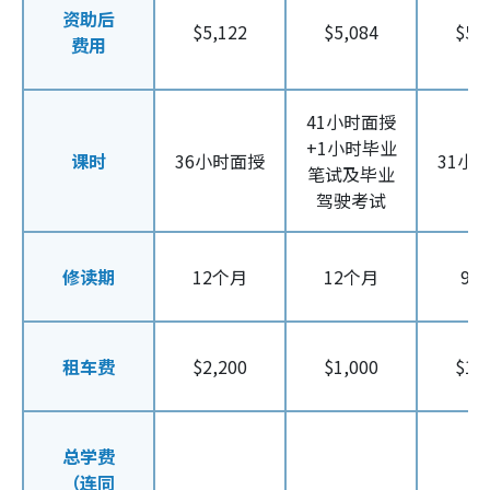
资助后
$5,122
$5,084
$5,
费用
41小时面授
+1小时毕业
课时
36小时面授
31小
笔试及毕业
驾驶考试
修读期
12个月
12个月
9个
租车费
$2,200
$1,000
$1,
总学费
（连同