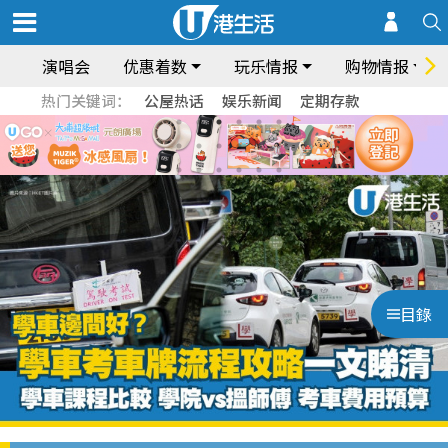
演唱会
优惠着数
玩乐情报
购物情报
热门关键词：
公屋热话
娱乐新闻
定期存款
目錄