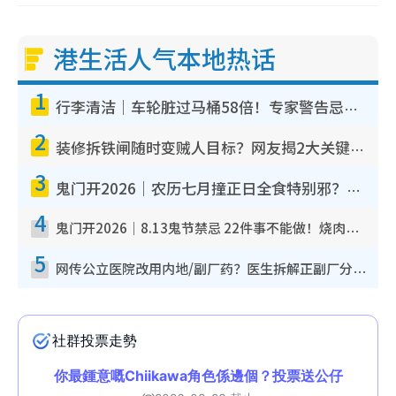
港生活人气本地热话
1
行李清洁｜车轮脏过马桶58倍！专家警告忌用酒精擦 教1招免脏手除菌
2
装修拆铁闸随时变贼人目标？网友揭2大关键用途：装新款等于白装？附新旧铁闸分别
3
鬼门开2026｜农历七月撞正日全食特别邪？专家警告切忌做一事！揭4大禁忌+2招保平安
4
鬼门开2026｜8.13鬼节禁忌 22件事不能做！烧肉、刺身要少食？半夜勿吹口哨/打给个电话
5
网传公立医院改用内地/副厂药？医生拆解正副厂分别，揭4类人换药随时出事