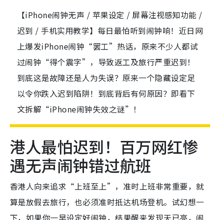
【iPhone闹钟无声 / 苹果设定 / 屏幕注视感知功能 /
迟到 / 手机实用教学】每日最怕听到闹钟响！近日网
上爆发iPhone闹钟“罢工”热话，原来不少人都试
过闹钟“得个震字”，导致返工及旅行严重迟到！
到底这是故障还是人为失误？原来一个隐藏设定足
以令你跌入迟到陷阱！到底背后有何原因？即看下
文拆解“iPhone闹钟失效之谜”！
港人最怕迟到！百万网红惨
遇无声闹钟错过航班
香港人向来追求“上班至上”，准时上班非常重要，就
算是放假去旅行，也必须准时抵达机场登机。试幻想一
下，如果你一早设定好闹钟，结果醒来发现天已亮，闹