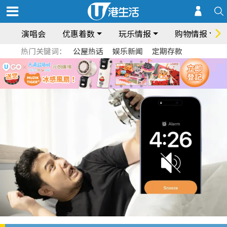
演唱会
优惠着数
玩乐情报
购物情报
热门关键词：
公屋热话
娱乐新闻
定期存款