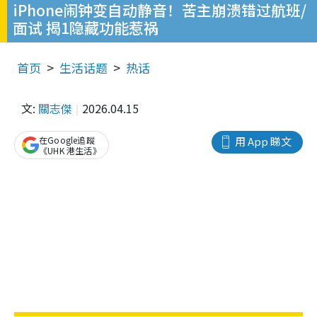
iPhone闹钟变自动静音！苦主崩溃错过航班/
面试 揭1隐藏功能惹祸
首页
生活话题
热话
文:
關志傑
2026.04.15
在Google追蹤
用 App 睇文
《UHK 港生活》