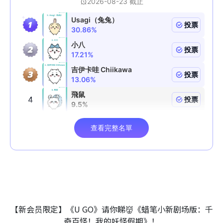
【新会员限定】《U GO》请你睇👹《蜡笔小新剧场版：千
奇百怪！我的妖怪假期》！