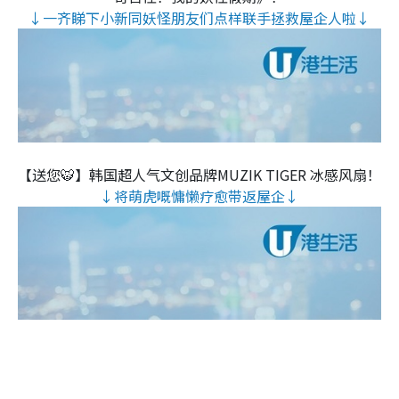
↓一齐睇下小新同妖怪朋友们点样联手拯救屋企人啦↓
【送您🐯】韩国超人气文创品牌MUZIK TIGER 冰感风扇！
↓将萌虎嘅慵懒疗愈带返屋企↓