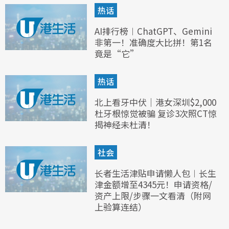
热话
AI排行榜︱ChatGPT、Gemini
非第一！准确度大比拼！第1名
竟是“它”
热话
北上看牙中伏｜港女深圳$2,000
杜牙根惊觉被骗 复诊3次照CT惊
揭神经未杜清！
社会
长者生活津贴申请懒人包︱长生
津金额增至4345元！申请资格/
资产上限/步骤一文看清（附网
上验算连结）