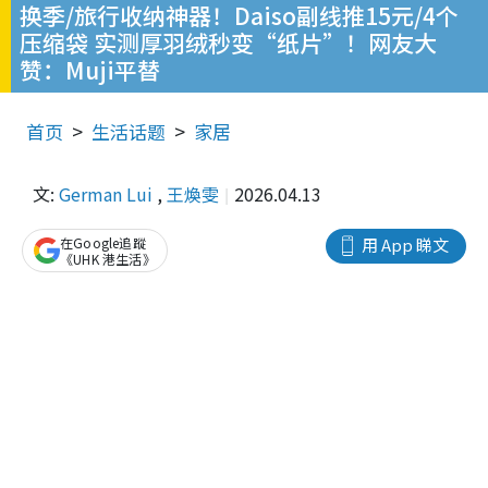
换季/旅行收纳神器！Daiso副线推15元/4个
压缩袋 实测厚羽绒秒变“纸片”！网友大
赞：Muji平替
首页
生活话题
家居
文:
German Lui
,
王煥雯
2026.04.13
在Google追蹤
用 App 睇文
《UHK 港生活》