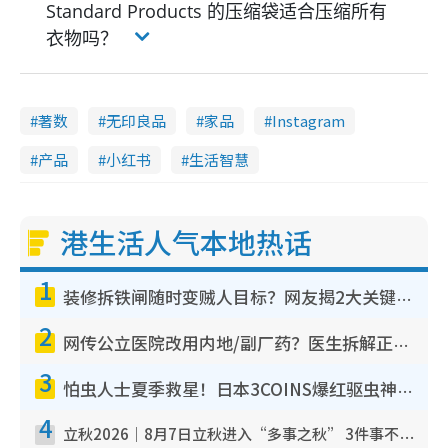
Standard Products 的压缩袋适合压缩所有
衣物吗？
著数
无印良品
家品
Instagram
产品
小红书
生活智慧
港生活人气本地热话
1
装修拆铁闸随时变贼人目标？网友揭2大关键用途：装新款等于白装？附新旧铁闸分别
2
网传公立医院改用内地/副厂药？医生拆解正副厂分别，揭4类人换药随时出事
3
怕虫人士夏季救星！日本3COINS爆红驱虫神器$45起 1招“全程免触碰”轻松搞定小强
4
立秋2026｜8月7日立秋进入“多事之秋” 3件事不可做！专家教6招开运 清杂物／钱包纳气接好运