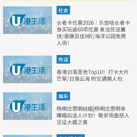
社会
长者卡优惠2026︱乐悠咭长者卡
食买玩逾60项优惠 麦当劳送薯
饼/惠康百佳9折/海洋公园免费
入场！
热话
香港日落圣地Top10！打卡大片
芒草/日落云海 附交通懒人包
娱乐
杨明庄思明结婚|杨明庄思明亲
曝婚后造人计划！敬茶场面感人
见证大婚之喜