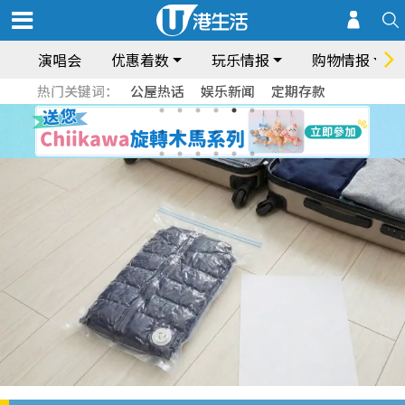
演唱会
优惠着数
玩乐情报
购物情报
热门关键词：
公屋热话
娱乐新闻
定期存款