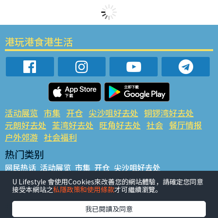
港玩港食港生活
活动展览
市集
开仓
尖沙咀好去处
铜锣湾好去处
元朗好去处
荃湾好去处
旺角好去处
社会
餐厅情报
户外郊游
社会福利
热门类别
网民热话
活动展览
市集
开仓
尖沙咀好去处
铜锣湾好去处
元朗好去处
荃湾好去处
旺角好去处
社会
U Lifestyle 會使用Cookies來改善您的網站體驗，請確定您同意
接受本網站之
私隱政策和使用條款
才可繼續瀏覽。
餐厅情报
户外郊游
热门标签
我已閱讀及同意