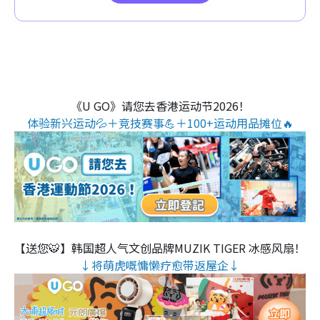
《U GO》请您去香港运动节2026！
体验新兴运动💦＋竞技赛事💪＋100+运动用品摊位🔥
【送您🐯】韩国超人气文创品牌MUZIK TIGER 冰感风扇！
↓将萌虎嘅慵懒疗愈带返屋企↓