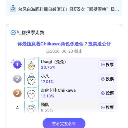
5
台风白海豚料周日袭浙江！经历5次“眼壁置换”极罕见 成登陆内地最长途台风