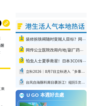
港生活人气本地热话
1
提
装修拆铁闸随时变贼人目标？网友揭2大关键用途：装新款等于白装？附新旧铁闸分别
提醒
2
网传公立医院改用内地/副厂药？医生拆解正副厂分别，揭4类人换药随时出事
环
3
怕虫人士夏季救星！日本3COINS爆红驱虫神器$45起 1招“全程免触碰”轻松搞定小强
4
立秋2026｜8月7日立秋进入“多事之秋” 3件事不可做！专家教6招开运 清杂物／钱包纳气接好运
5
台风白海豚料周日袭浙江！经历5次“眼壁置换”极罕见 成登陆内地最长途台风
复来
U GO 本週好去處