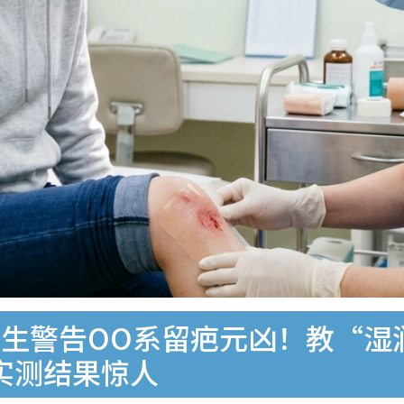
生警告OO系留疤元凶！教“湿
痂实测结果惊人