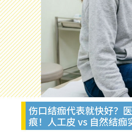
伤口结痂代表就快好？医
痕！人工皮 vs 自然结