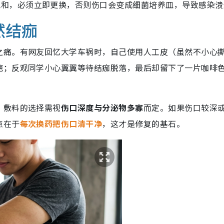
和，必须立即更换，否则伤口会变成细菌培养皿，导致感染溃
然结痂
之痛。有网友回忆大学车祸时，自己使用人工皮（虽然不小心
疤；反观同学小心翼翼等待结痂脱落，最后却留下了一片咖啡
，敷料的选择需视
伤口深度与分泌物多寡
而定。如果伤口较深
点在于
每次换药把伤口清干净
，这才是修复的基石。