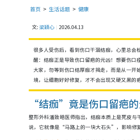
首页
生活话题
健康
文:
梁穎心
2026.04.13
很多人受伤后，看到伤口干涸结痂，心里总会
醒：结痂正是导致伤口留疤的元凶！想要伤口
大家，勿等到伤口结厚痂才揭走，而是从一开
境，让细胞好好修复，才不会出现又硬又黑的
“结痂”竟是伤口留疤的
整形外科潘致皓医师指出，结痂本质上是死皮与
说，它就像是“马路上的一块大石头”，影响修