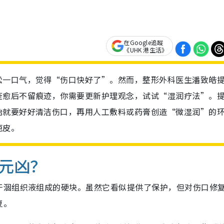
在Google追蹤
《UHK 港生活》
松一口气，觉得“伤口快好了”。然而，整形外科医生潘致皓
痊愈后不留痕迹，你需要更新护理观念，试试“湿润疗法”。
始就要好好清洁伤口，再用人工敷料或药膏创造“微湿润”的
疤皮。
元凶？
干涸组织液组成的硬块。虽然它看似提供了保护，但对伤口修
复。