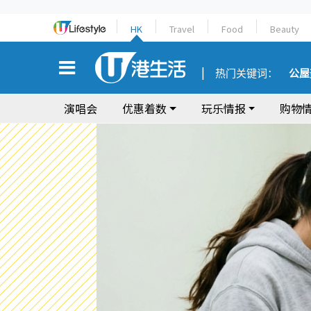
HK
Travel
Food
Beauty
热门关键词：
公屋
演唱会
优惠着数
玩乐情报
购物