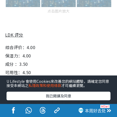
点击图片放大
LDK 评分
综合评价：4.00
保湿力：4.00
成分 ：3.50
可用性：4.50
U Lifestyle 會使用Cookies來改善您的網站體驗，請確定您同意
来源：Amazon、Lotte、
LDK
接受本網站之
私隱政策和使用條款
才可繼續瀏覽。
我已閱讀及同意
日本LDK评测11款沐浴露！
20元平价货夺冠力压大牌 附
本周好去处