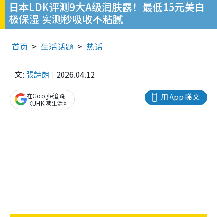
日本LDK评测9大A级润肤露！最低15元美白
极保湿 实测秒吸收不粘腻
首页
生活话题
热话
文:
張詩朗
2026.04.12
在Google追蹤
用 App 睇文
《UHK 港生活》