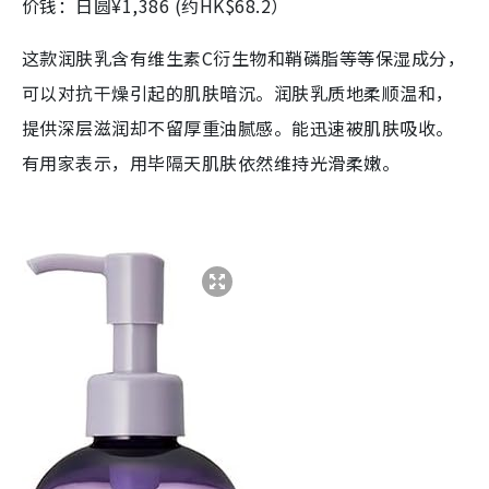
价钱：日圆¥1,386 (约HK$68.2）
这款润肤乳含有维生素C衍生物和鞘磷脂等等保湿成分，
可以对抗干燥引起的肌肤暗沉。润肤乳质地柔顺温和，
提供深层滋润却不留厚重油腻感。能迅速被肌肤吸收。
有用家表示，用毕隔天肌肤依然维持光滑柔嫩。