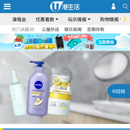
演唱会
优惠着数
玩乐情报
购物情报
热门关键词：
公屋热话
娱乐新闻
定期存款
目錄