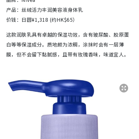
产品：丝绒活力丰润美容液身体乳
价钱：日圆¥1,318 (约HK$65）
这款润肤乳具有卓越的保湿功效，含有玻尿酸、胶原蛋
白等等保湿成分。质地颇为浓稠，涂抹时会有一层薄
膜，但不会留下黏腻感，且带有玫瑰香味，味道宜人。