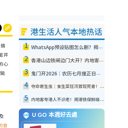
港生活人气本地热话
1
易搞
WhatsApp预设贴图怎么删？揭秘1招“反向操作”还原简洁界面 附3步实测教程
脏并
2
香港山边铁闸边门大开？内地客困惑意义何在！网友神回复：这种叫法理性防御
的心
3
配能
鬼门开2026｜农历七月撞正日全食特别邪？专家警告切忌做一事！揭4大禁忌+2招保平安
4
夺命寄生虫｜食生菜狂泻首现死者！疫潮恶化录1.8万宗病例 揭洗菜3大谬误
5
内地客夸港人不识老！揭港铁保鲜级冷气 港人求放过：别投诉
U GO 本週好去處
以及
的食