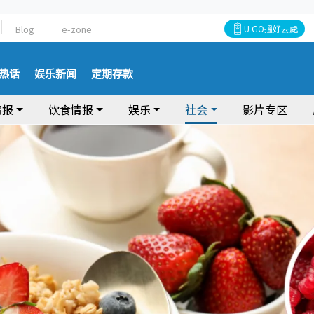
Blog
e-zone
U GO搵好去處
热话
娱乐新闻
定期存款
情报
饮食情报
娱乐
社会
影片专区