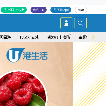
社群打卡攻略
商戶中心
下載 App
繁
简
周围游
18区好去处
香港打卡攻略
主题特集