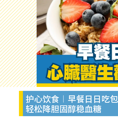
护心饮食︱早餐日日吃包
轻松降胆固醇稳血糖