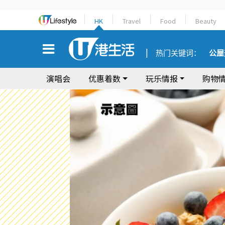
HK
Travel
Food
Beauty
热门关键词：
公屋
演唱会
优惠着数
玩乐情报
购物