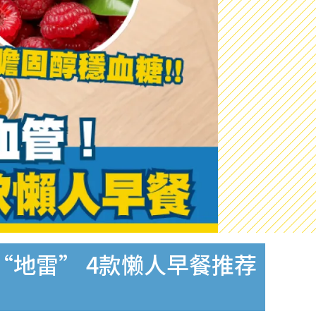
地雷” 4款懒人早餐推荐