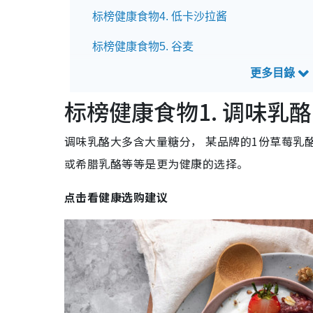
标榜健康食物4. 低卡沙拉酱
标榜健康食物5. 谷麦
标榜健康食物6. 能量棒
标榜健康食物1. 调味乳酪
标榜健康食物7. 蔬果奶昔
标榜健康食物8.蔬菜脆片
调味乳酪大多含大量糖分， 某品牌的1份草莓乳
或希腊乳酪等等是更为健康的选择。
标榜健康食物9.水果干
点击看健康选购建议