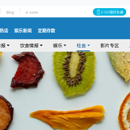
Blog
e-zone
U GO搵好去處
热话
娱乐新闻
定期存款
情报
饮食情报
娱乐
社会
影片专区