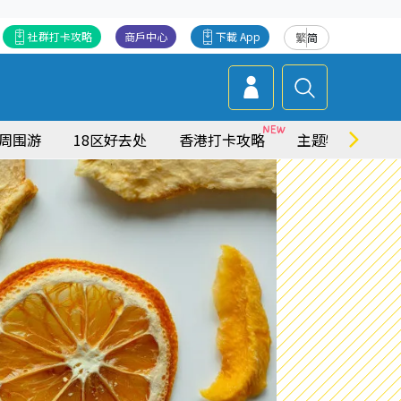
社群打卡攻略
商戶中心
下載 App
繁
简
周围游
18区好去处
香港打卡攻略
主题特集