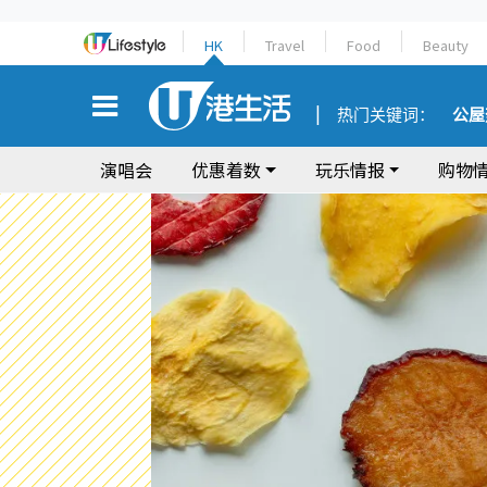
HK
Travel
Food
Beauty
热门关键词：
公屋
演唱会
优惠着数
玩乐情报
购物